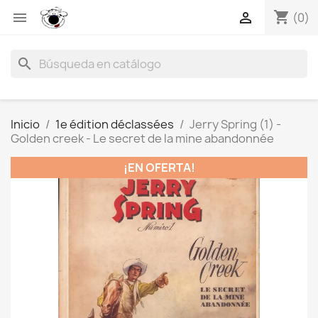
shopping_cart


(0)
search
Inicio
1e édition déclassées
Jerry Spring (1) -
Golden creek - Le secret de la mine abandonnée
¡EN OFERTA!