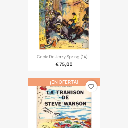
Copia De Jerry Spring (14)...
€ 75,00
¡EN OFERTA!
favorite_border