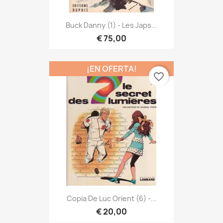
Buck Danny (1) - Les Japs...
€ 75,00
¡EN OFERTA!
favorite_border
Copia De Luc Orient (6) -...
€ 20,00