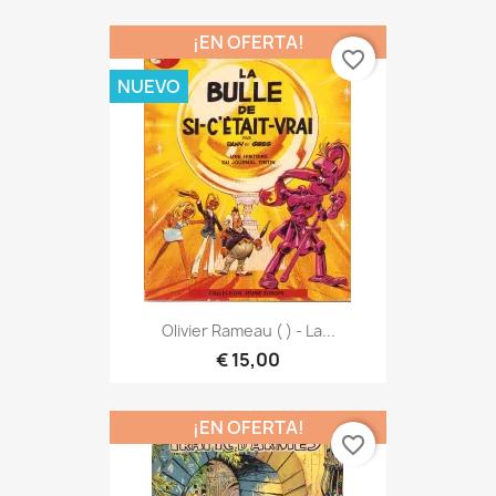
¡EN OFERTA!
favorite_border
NUEVO
Olivier Rameau ( ) - La...
€ 15,00
¡EN OFERTA!
favorite_border