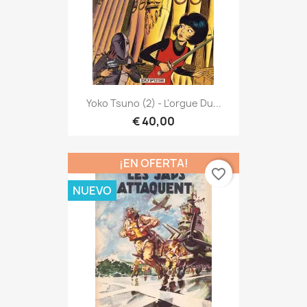
Yoko Tsuno (2) - L'orgue Du...
€ 40,00
¡EN OFERTA!
favorite_border
NUEVO