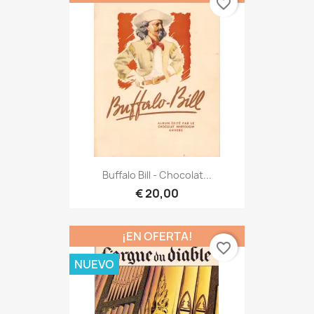
favorite_border
Buffalo Bill - Chocolat...
€ 20,00
¡EN OFERTA!
favorite_border
NUEVO