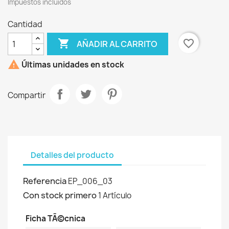
Impuestos incluídos
Cantidad

favorite_border
AÑADIR AL CARRITO

Últimas unidades en stock
Compartir
Detalles del producto
Referencia
EP_006_03
Con stock primero
1 Artículo
Ficha TÃ©cnica