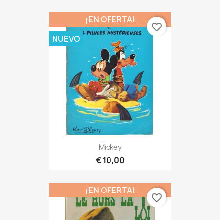
¡EN OFERTA!
favorite_border
NUEVO
Mickey
€ 10,00
¡EN OFERTA!
favorite_border