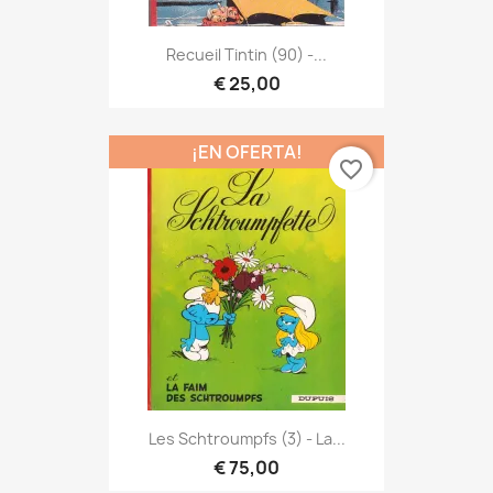
Recueil Tintin (90) -...
€ 25,00
¡EN OFERTA!
favorite_border
Les Schtroumpfs (3) - La...
€ 75,00