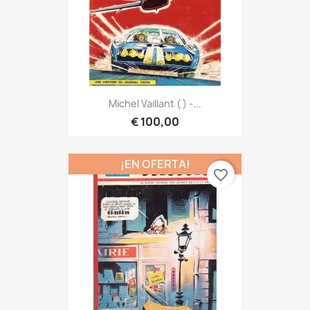
Michel Vaillant ( ) -...
€ 100,00
¡EN OFERTA!
favorite_border