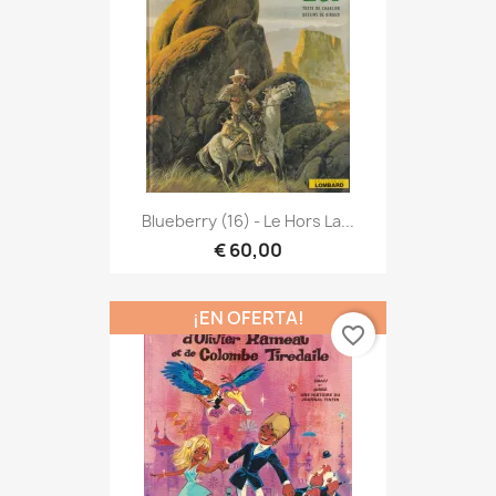
Blueberry (16) - Le Hors La...
€ 60,00
¡EN OFERTA!
favorite_border