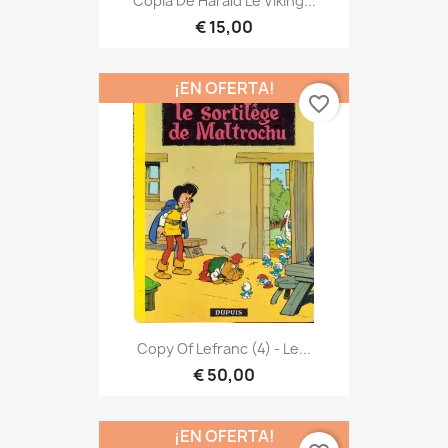
Copia De Harald Le Viking...
€ 15,00
¡EN OFERTA!
favorite_border
Copy Of Lefranc (4) - Le...
€ 50,00
¡EN OFERTA!