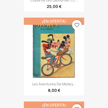
Copia De Les Labourdet (1)...
25,00 €
¡EN OFERTA!
favorite_border
Les Aventures De Mickey...
8,00 €
¡EN OFERTA!