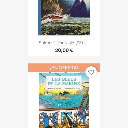
Spirou Et Fantasio (23) -...
20,00 €
¡EN OFERTA!
favorite_border