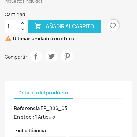
Impuestos incluidos
Cantidad

favorite_border
AÑADIR AL CARRITO

Últimas unidades en stock
Compartir
Detalles del producto
Referencia
EP_006_03
En stock
1 Artículo
Ficha técnica