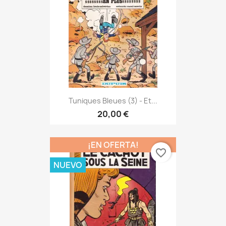
Tuniques Bleues (3) - Et...
20,00 €
¡EN OFERTA!
favorite_border
NUEVO