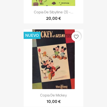
Copia De Sibylline (3) -...
20,00 €
NUEVO
favorite_border
Copia De Mickey
10,00 €