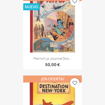
favorite_border
NUEVO
Pierrot Le Journal Des...
50,00 €
¡EN OFERTA!
favorite_border