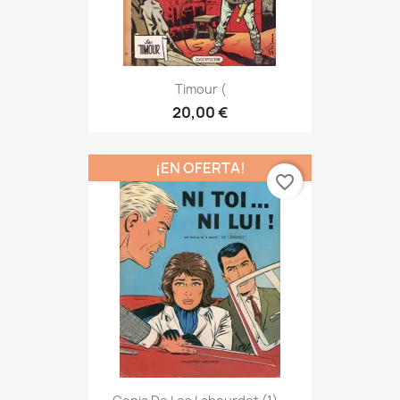
Timour (
20,00 €
¡EN OFERTA!
favorite_border