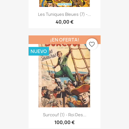
Les Tuniques Bleues (7) -...
40,00 €
¡EN OFERTA!
favorite_border
NUEVO
Surcouf (1) - Roi Des...
100,00 €