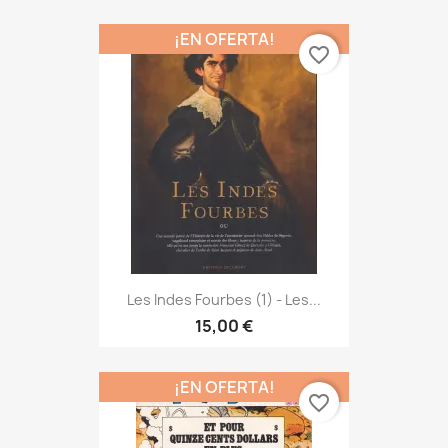
¡EN OFERTA!
favorite_border
Les Indes Fourbes (1) - Les...
15,00 €
¡EN OFERTA!
favorite_border