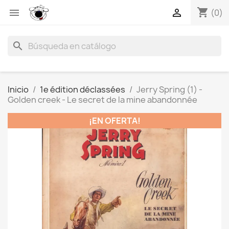
shopping_cart


(0)
search
Inicio
1e édition déclassées
Jerry Spring (1) -
Golden creek - Le secret de la mine abandonnée
¡EN OFERTA!