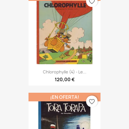
favorite_border
Chlorophylle (4) - Le...
120,00 €
¡EN OFERTA!
favorite_border