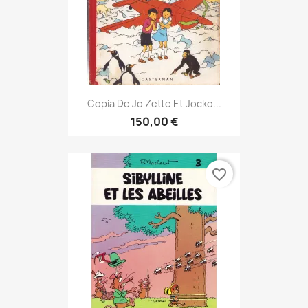
Copia De Jo Zette Et Jocko...
150,00 €
favorite_border