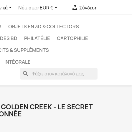



νικά
Νόμισμα:
EUR €
Σύνδεση
S
OBJETS EN 3D & COLLECTORS
UDES BD
PHILATÉLIE
CARTOPHILIE
CITS & SUPPLÉMENTS
INTÉGRALE
search
- GOLDEN CREEK - LE SECRET
DONNÉE