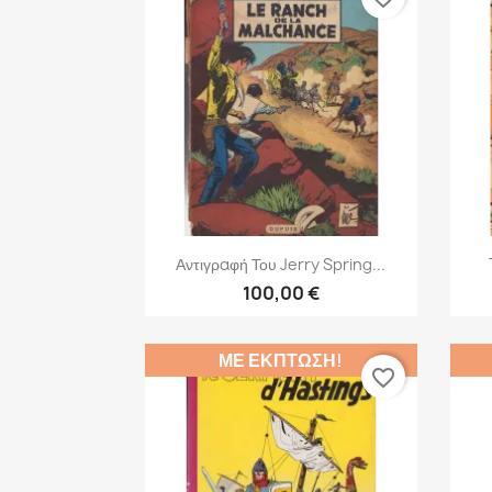
Γρήγορη προβολή

Αντιγραφή Του Jerry Spring...
100,00 €
ΜΕ ΈΚΠΤΩΣΗ!
favorite_border