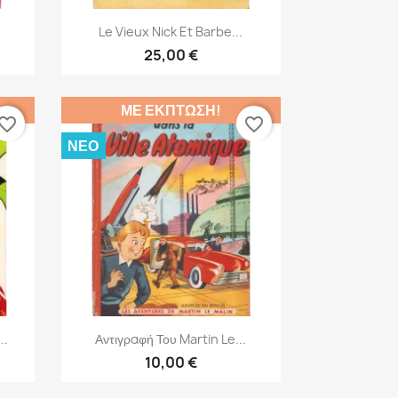
Γρήγορη προβολή

Le Vieux Nick Et Barbe...
25,00 €
ΜΕ ΈΚΠΤΩΣΗ!
vorite_border
favorite_border
ΝΈΟ
Γρήγορη προβολή

..
Αντιγραφή Του Martin Le...
10,00 €