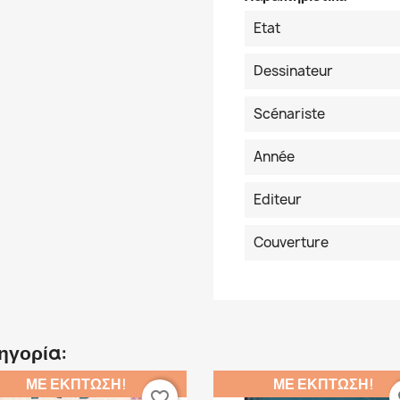
Etat
Dessinateur
Scénariste
Année
Editeur
Couverture
τηγορία:
ΜΕ ΈΚΠΤΩΣΗ!
ΜΕ ΈΚΠΤΩΣΗ!
favorite_border
fa