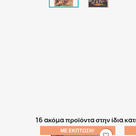
16 ακόμα προϊόντα στην ίδια κα
ΜΕ ΈΚΠΤΩΣΗ!
favorite_border