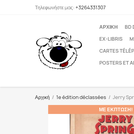
Τηλεφωνήστε μας:
+3264331307
ΑΡΧΙΚΉ
BD 
EX-LIBRIS
M
CARTES TÉLÉP
POSTERS ET A
Αρχική
1e édition déclassées
Jerry Spr
ΜΕ ΈΚΠΤΩΣΗ!