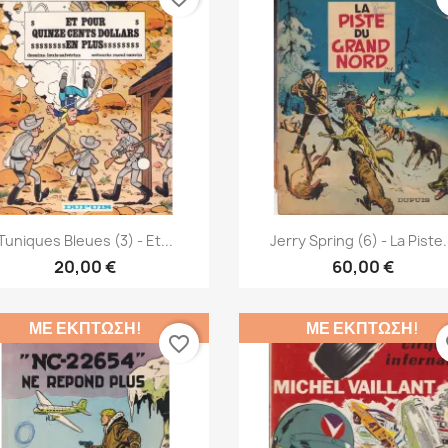
Γρήγορη προβολή
Γρήγορη προβολή


Tuniques Bleues (3) - Et...
Jerry Spring (6) - La Piste.
20,00 €
60,00 €
ΜΕ ΈΚΠΤΩΣΗ!
ΜΕ ΈΚΠΤΩΣΗ!
favorite_border
fa