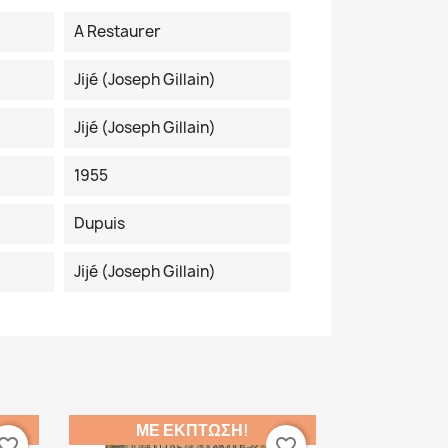
A Restaurer
Jijé (Joseph Gillain)
Jijé (Joseph Gillain)
1955
Dupuis
Jijé (Joseph Gillain)
ΜΕ ΈΚΠΤΩΣΗ!
vorite_border
favorite_border