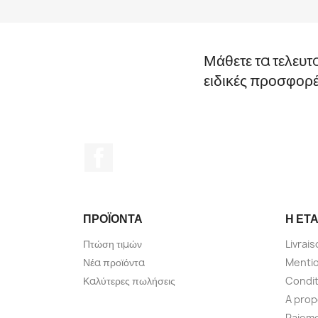
Μάθετε τα τελευτ
ειδικές προσφορ
Facebook
ΠΡΟΪΌΝΤΑ
Η ΕΤΑ
Πτώση τιμών
Livrai
Νέα προϊόντα
Mentio
Καλύτερες πωλήσεις
Condit
A pro
Paieme