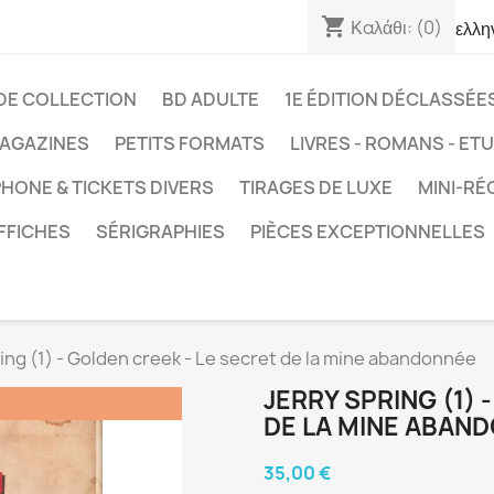
shopping_cart
Καλάθι:
(0)
ελλη
DE COLLECTION
BD ADULTE
1E ÉDITION DÉCLASSÉE
AGAZINES
PETITS FORMATS
LIVRES - ROMANS - ET
HONE & TICKETS DIVERS
TIRAGES DE LUXE
MINI-RÉ
FFICHES
SÉRIGRAPHIES
PIÈCES EXCEPTIONNELLES
ing (1) - Golden creek - Le secret de la mine abandonnée
JERRY SPRING (1) 
DE LA MINE ABAN
35,00 €