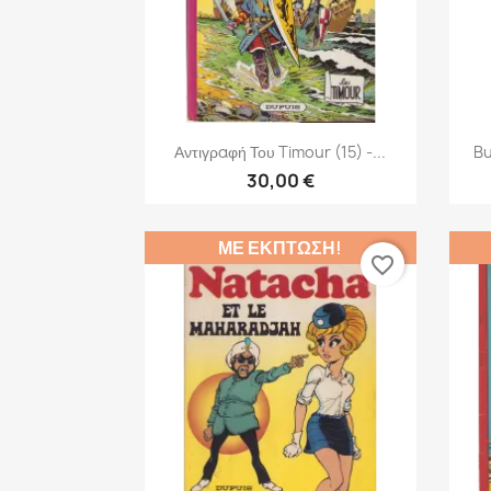
Γρήγορη προβολή

Αντιγραφή Του Timour (15) -...
Bu
30,00 €
ΜΕ ΈΚΠΤΩΣΗ!
favorite_border