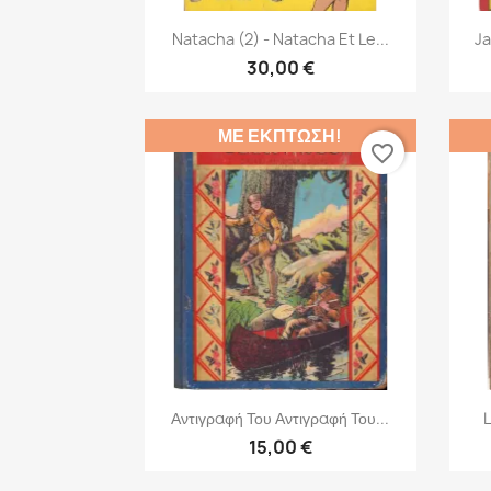
Γρήγορη προβολή

Natacha (2) - Natacha Et Le...
Ja
30,00 €
ΜΕ ΈΚΠΤΩΣΗ!
favorite_border
Γρήγορη προβολή

Αντιγραφή Του Αντιγραφή Του...
L
15,00 €