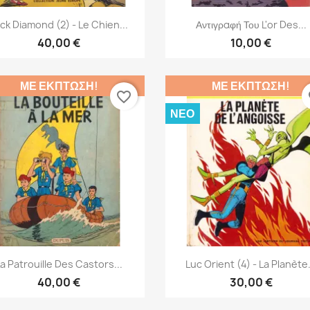
Γρήγορη προβολή
Γρήγορη προβολή


ck Diamond (2) - Le Chien...
Αντιγραφή Του L'or Des...
40,00 €
10,00 €
ΜΕ ΈΚΠΤΩΣΗ!
ΜΕ ΈΚΠΤΩΣΗ!
favorite_border
fa
ΝΈΟ
Γρήγορη προβολή
Γρήγορη προβολή


a Patrouille Des Castors...
Luc Orient (4) - La Planète.
40,00 €
30,00 €