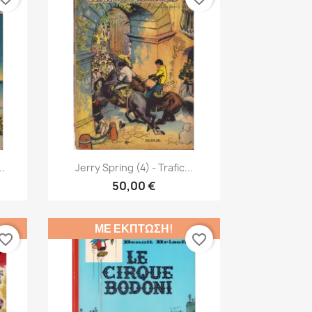
Γρήγορη προβολή

..
Jerry Spring (4) - Trafic...
50,00 €
ΜΕ ΈΚΠΤΩΣΗ!
vorite_border
favorite_border