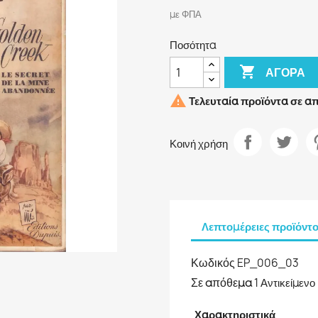
με ΦΠΑ
Ποσότητα

ΑΓΟΡΆ

Τελευταία προϊόντα σε α
Κοινή χρήση
Λεπτομέρειες προϊόντ
Κωδικός
EP_006_03
Σε απόθεμα
1 Αντικείμενο
Χαρακτηριστικά