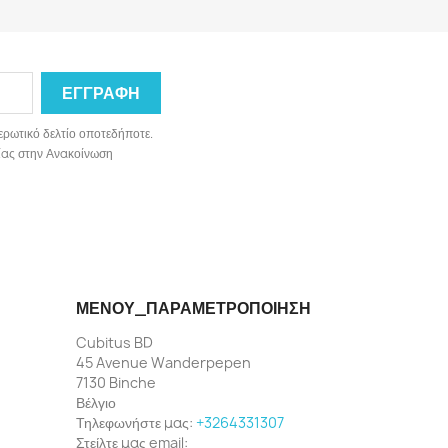
ερωτικό δελτίο οποτεδήποτε.
ωνίας στην Ανακοίνωση
ΜΕΝΟΎ_ΠΑΡΑΜΕΤΡΟΠΟΊΗΣΗ
Cubitus BD
45 Avenue Wanderpepen
7130 Binche
Βέλγιο
Τηλεφωνήστε μας:
+3264331307
Στείλτε μας email: