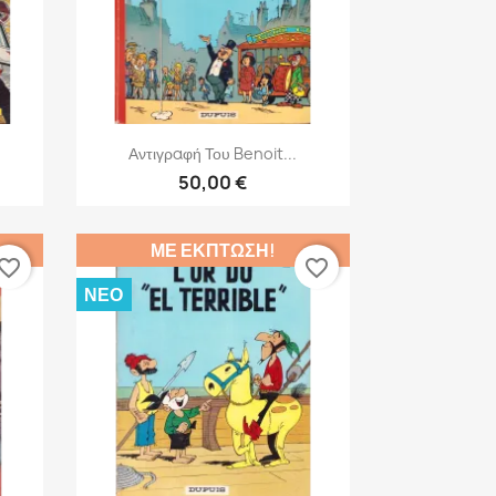
Γρήγορη προβολή

Αντιγραφή Του Benoit...
50,00 €
ΜΕ ΈΚΠΤΩΣΗ!
vorite_border
favorite_border
ΝΈΟ