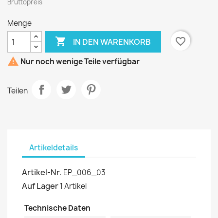
Bruttopreis
Menge

favorite_border
IN DEN WARENKORB

Nur noch wenige Teile verfügbar
Teilen
Artikeldetails
Artikel-Nr.
EP_006_03
Auf Lager
1 Artikel
Technische Daten