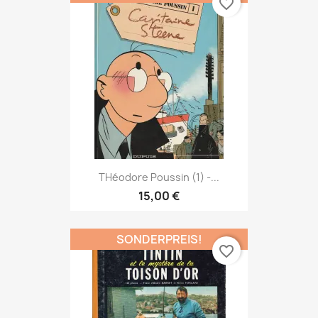
favorite_border
THéodore Poussin (1) -...
15,00 €
SONDERPREIS!
favorite_border