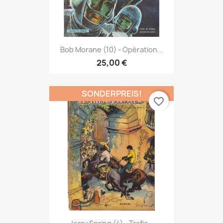
Bob Morane (10) - Opération...
25,00 €
SONDERPREIS!
favorite_border