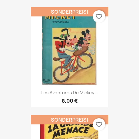
SONDERPREIS!
favorite_border
Les Aventures De Mickey...
8,00 €
SONDERPREIS!
favorite_border