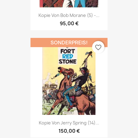
Kopie Von Bob Morane (5) -...
95,00 €
SONDERPREIS!
favorite_border
Kopie Von Jerry Spring (14)...
150,00 €