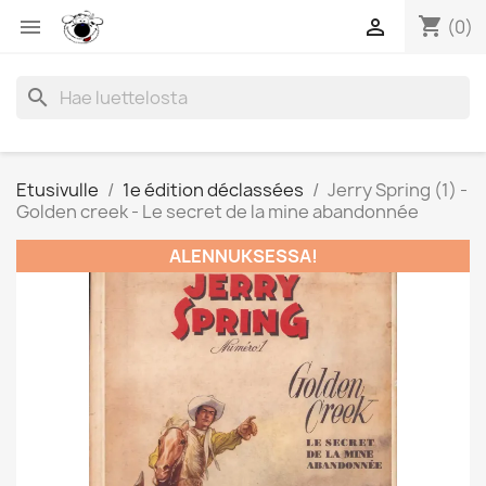
shopping_cart


(0)
search
Etusivulle
1e édition déclassées
Jerry Spring (1) -
Golden creek - Le secret de la mine abandonnée
ALENNUKSESSA!