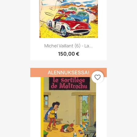
Michel Vaillant (6) - La...
150,00 €
ALENNUKSESSA!
favorite_border