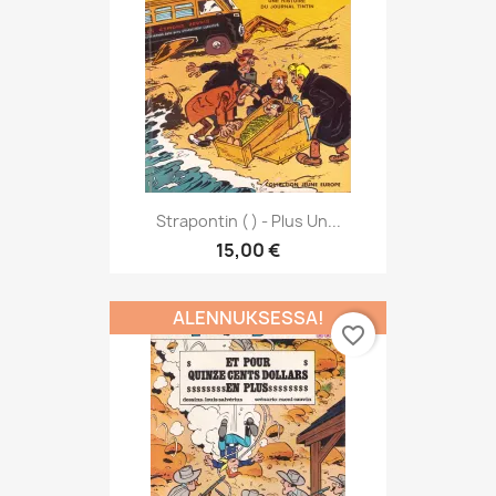
Strapontin ( ) - Plus Un...
15,00 €
ALENNUKSESSA!
favorite_border