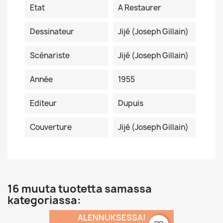
Etat
A Restaurer
Dessinateur
Jijé (Joseph Gillain)
Scénariste
Jijé (Joseph Gillain)
Année
1955
Editeur
Dupuis
Couverture
Jijé (Joseph Gillain)
16 muuta tuotetta samassa
kategoriassa:
ALENNUKSESSA!