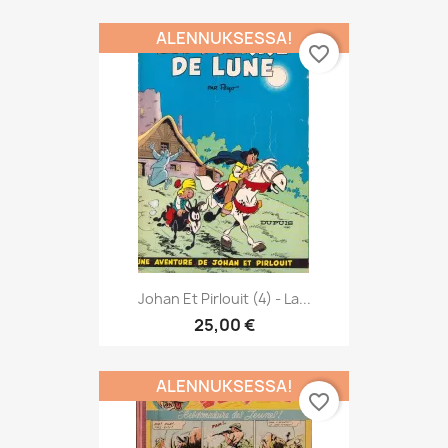
ALENNUKSESSA!
favorite_border
Johan Et Pirlouit (4) - La...
25,00 €
ALENNUKSESSA!
favorite_border