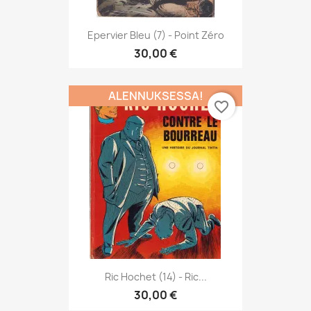
Epervier Bleu (7) - Point Zéro
30,00 €
ALENNUKSESSA!
favorite_border
Ric Hochet (14) - Ric...
30,00 €