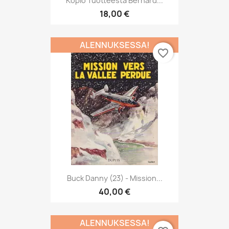
Kopio Tuotteesta Bernard...
18,00 €
ALENNUKSESSA!
favorite_border
Buck Danny (23) - Mission...
40,00 €
ALENNUKSESSA!