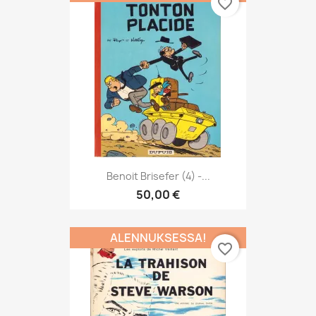
favorite_border
Benoit Brisefer (4) -...
50,00 €
ALENNUKSESSA!
favorite_border