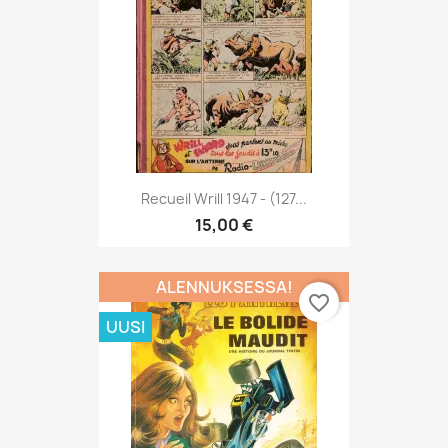
Recueil Wrill 1947 - (127...
15,00 €
ALENNUKSESSA!
favorite_border
UUSI