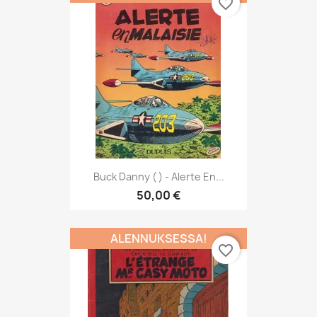
favorite_border
Buck Danny ( ) - Alerte En...
50,00 €
ALENNUKSESSA!
favorite_border