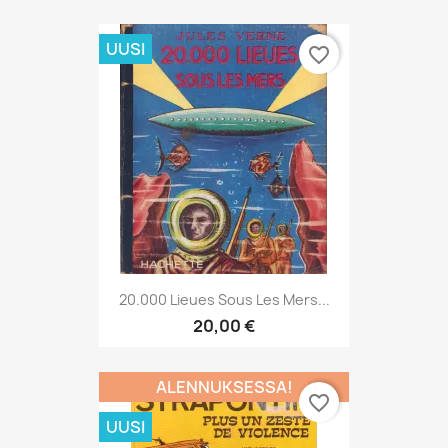
UUSI
favorite_border
20.000 Lieues Sous Les Mers...
20,00 €
ALENNUKSESSA!
favorite_border
UUSI