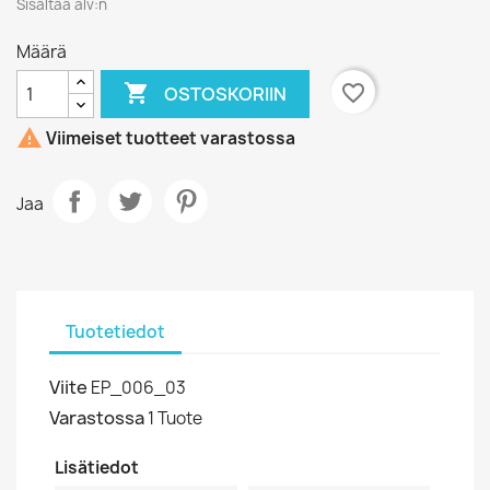
Sisältää alv:n
Määrä

favorite_border
OSTOSKORIIN

Viimeiset tuotteet varastossa
Jaa
Tuotetiedot
Viite
EP_006_03
Varastossa
1 Tuote
Lisätiedot