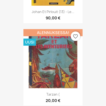
Johan Et Pirlouit (13) - Le...
90,00 €
ALENNUKSESSA!
favorite_border
UUSI
Tarzan (
20,00 €