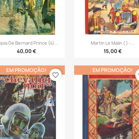
Vista rápida
Vista rápida


pia De Bernard Prince (4)...
Martin Le Malin ( ) -...
40,00 €
15,00 €
EM PROMOÇÃO!
EM PROMOÇÃO!
favorite_border
fa