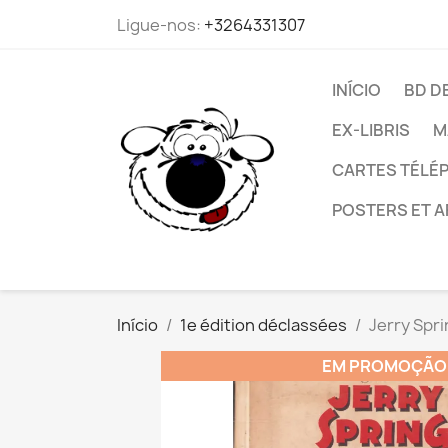
Ligue-nos:
+3264331307
INÍCIO
BD D
EX-LIBRIS
M
CARTES TÉLÉP
POSTERS ET A
Início
1e édition déclassées
Jerry Spri
EM PROMOÇÃO