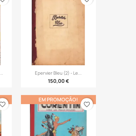
Vista rápida

..
Epervier Bleu (2) - Le...
150,00 €
EM PROMOÇÃO!
vorite_border
favorite_border