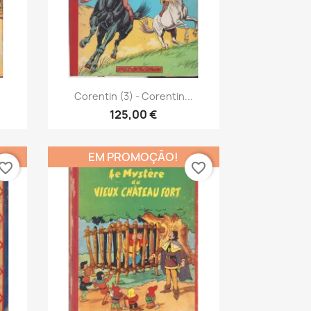
Vista rápida

Corentin (3) - Corentin...
125,00 €
EM PROMOÇÃO!
vorite_border
favorite_border