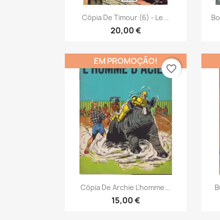
Vista rápida

Cópia De Timour (6) - Le...
Bo
20,00 €
EM PROMOÇÃO!
favorite_border
Vista rápida

Cópia De Archie L'homme...
B
15,00 €