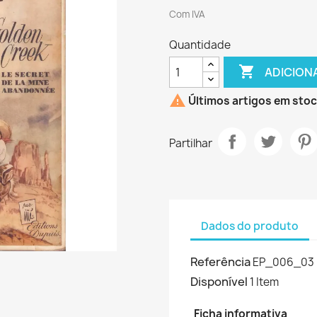
Com IVA
Quantidade

ADICION

Últimos artigos em sto
Partilhar
Dados do produto
Referência
EP_006_03
Disponível
1 Item
Ficha informativa