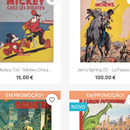
Vista rápida
Vista rápida


ickey (14) - Mickey Chez...
Jerry Spring (5) - La Passe.
15,00 €
100,00 €
EM PROMOÇÃO!
EM PROMOÇÃO!
favorite_border
fa
NOVO