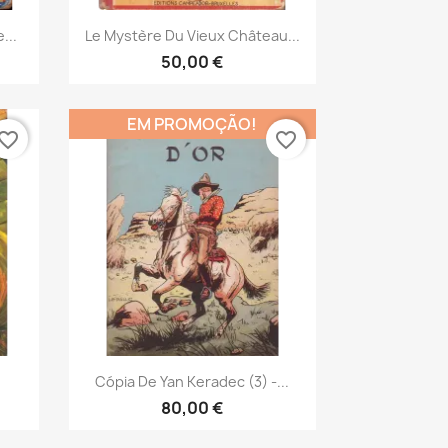
Vista rápida

...
Le Mystère Du Vieux Château...
50,00 €
EM PROMOÇÃO!
vorite_border
favorite_border
Vista rápida

Cópia De Yan Keradec (3) -...
80,00 €