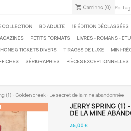
shopping_cart
Carrinho
(0)
Portug
E COLLECTION
BD ADULTE
1E ÉDITION DÉCLASSÉES
AGAZINES
PETITS FORMATS
LIVRES - ROMANS - ET
HONE & TICKETS DIVERS
TIRAGES DE LUXE
MINI-RÉ
FFICHES
SÉRIGRAPHIES
PIÈCES EXCEPTIONNELLES
ng (1) - Golden creek - Le secret de la mine abandonnée
JERRY SPRING (1) 
!
DE LA MINE ABAN
35,00 €