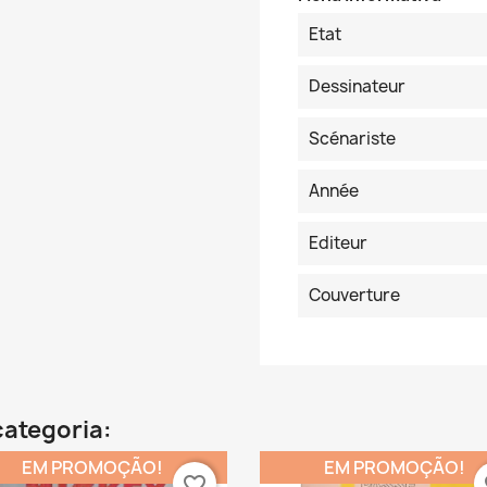
Etat
Dessinateur
Scénariste
Année
Editeur
Couverture
categoria:
EM PROMOÇÃO!
EM PROMOÇÃO!
favorite_border
fa