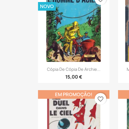
NOVO
Vista rápida

Cópia De Cópia De Archie...
M
15,00 €
EM PROMOÇÃO!
favorite_border