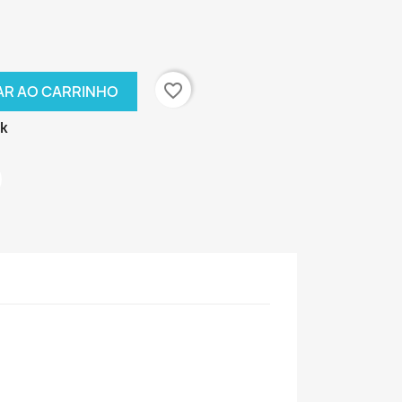
favorite_border
AR AO CARRINHO
ck