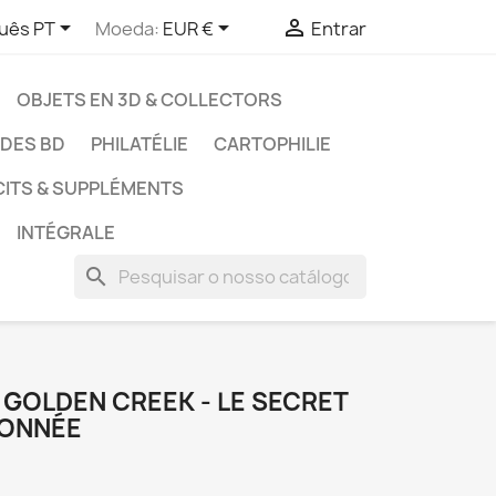



uês PT
Moeda:
EUR €
Entrar
OBJETS EN 3D & COLLECTORS
UDES BD
PHILATÉLIE
CARTOPHILIE
CITS & SUPPLÉMENTS
INTÉGRALE
search
- GOLDEN CREEK - LE SECRET
DONNÉE