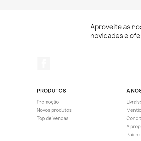
Aproveite as no
novidades e ofe
Facebook
PRODUTOS
A NO
Promoção
Livrai
Novos produtos
Mentio
Top de Vendas
Condit
A pro
Paieme