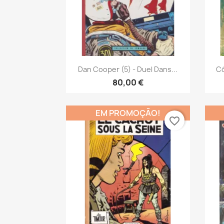
Vista rápida

Dan Cooper (5) - Duel Dans...
Có
80,00 €
EM PROMOÇÃO!
favorite_border