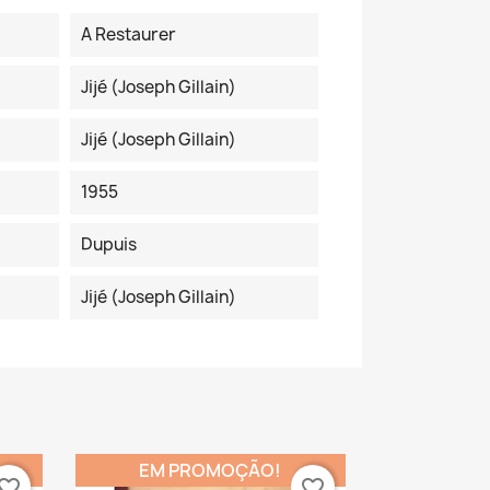
A Restaurer
Jijé (Joseph Gillain)
Jijé (Joseph Gillain)
1955
Dupuis
Jijé (Joseph Gillain)
EM PROMOÇÃO!
vorite_border
favorite_border