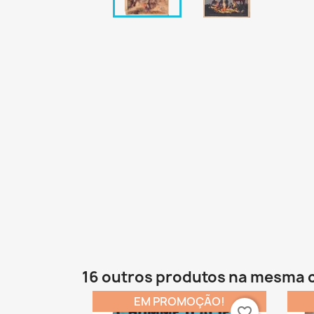
16 outros produtos na mesma 
EM PROMOÇÃO!
favorite_border