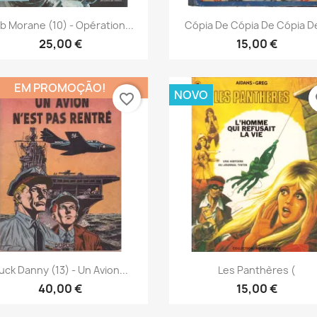
Vista rápida
Vista rápida


b Morane (10) - Opération...
Cópia De Cópia De Cópia De
25,00 €
15,00 €
EM PROMOÇÃO!
NOVO
favorite_border
fa
Vista rápida
Vista rápida


uck Danny (13) - Un Avion...
Les Panthères (
40,00 €
15,00 €