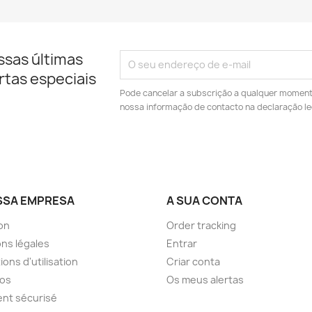
ssas últimas
rtas especiais
Pode cancelar a subscrição a qualquer momento.
nossa informação de contacto na declaração le
SSA EMPRESA
A SUA CONTA
son
Order tracking
ns légales
Entrar
ions d'utilisation
Criar conta
pos
Os meus alertas
nt sécurisé