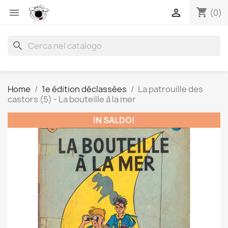
shopping_cart


(0)
search
Home
1e édition déclassées
La patrouille des
castors (5) - La bouteille à la mer
IN SALDO!