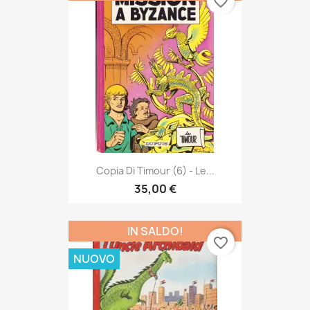
favorite_border
Copia Di Timour (6) - Le...
35,00 €
IN SALDO!
favorite_border
NUOVO