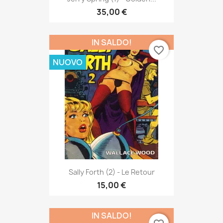
35,00 €
IN SALDO!
favorite_border
NUOVO
Sally Forth (2) - Le Retour
15,00 €
IN SALDO!