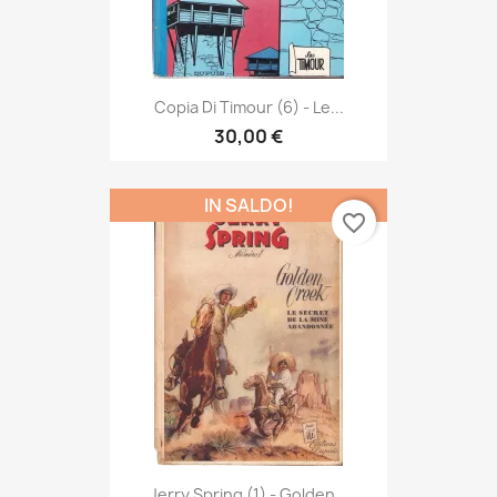
Copia Di Timour (6) - Le...
30,00 €
IN SALDO!
favorite_border
Jerry Spring (1) - Golden...