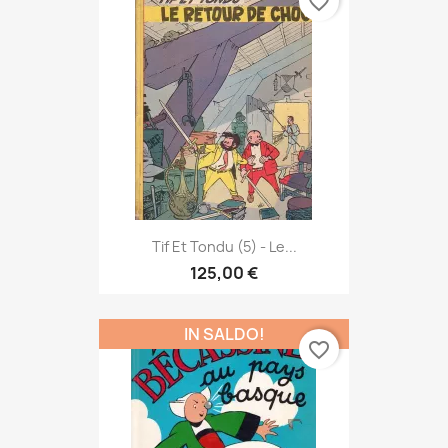
favorite_border
Tif Et Tondu (5) - Le...
125,00 €
IN SALDO!
favorite_border