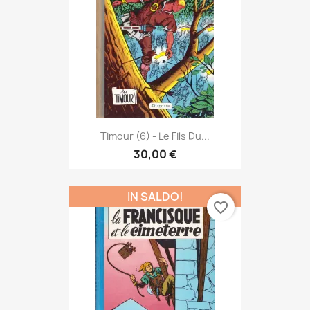
Timour (6) - Le Fils Du...
30,00 €
IN SALDO!
favorite_border