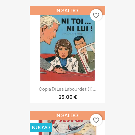
IN SALDO!
favorite_border
Copia Di Les Labourdet (1)...
25,00 €
IN SALDO!
favorite_border
NUOVO