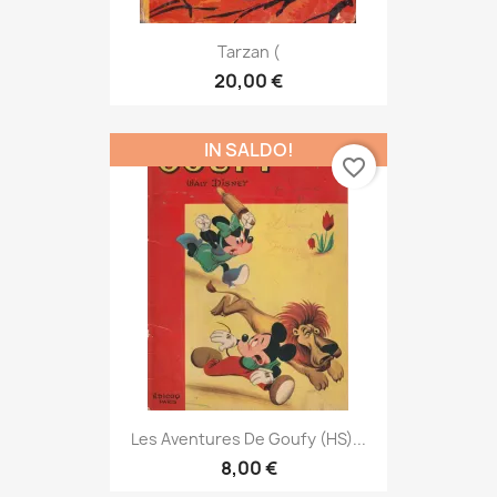
Tarzan (
20,00 €
IN SALDO!
favorite_border
Les Aventures De Goufy (HS)...
8,00 €