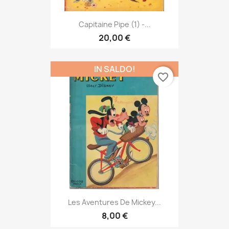
Capitaine Pipe (1) -...
20,00 €
IN SALDO!
favorite_border
Les Aventures De Mickey...
8,00 €