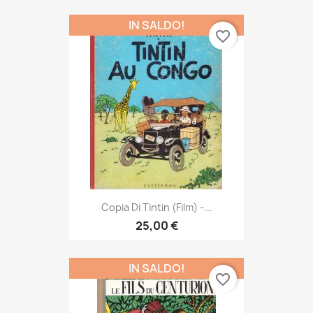
IN SALDO!
favorite_border
Copia Di Tintin (Film) -...
25,00 €
IN SALDO!
favorite_border