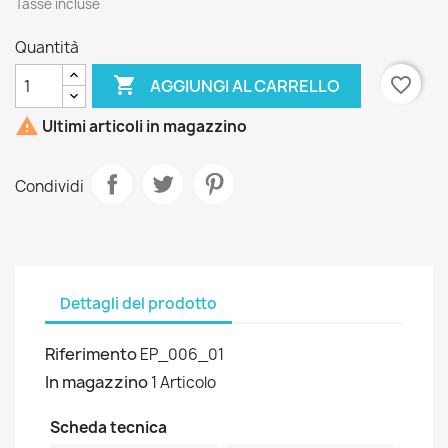
Tasse incluse
Quantità

favorite_border
AGGIUNGI AL CARRELLO

Ultimi articoli in magazzino
Condividi
Dettagli del prodotto
Riferimento
EP_006_01
In magazzino
1 Articolo
Scheda tecnica