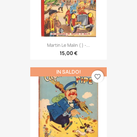
Martin Le Malin ( ) -...
15,00 €
IN SALDO!
favorite_border