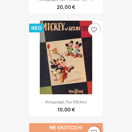
20,00 €
ΝΈΟ
favorite_border
Αντιγραφή Του Mickey
10,00 €
ΜΕ ΈΚΠΤΩΣΗ!