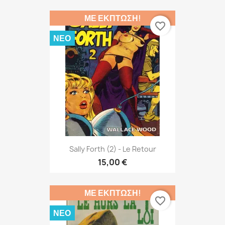
ΜΕ ΈΚΠΤΩΣΗ!
favorite_border
ΝΈΟ
Sally Forth (2) - Le Retour
15,00 €
ΜΕ ΈΚΠΤΩΣΗ!
favorite_border
ΝΈΟ