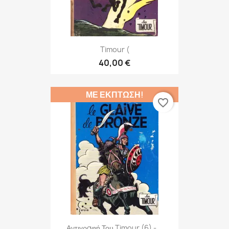
Timour (
40,00 €
ΜΕ ΈΚΠΤΩΣΗ!
favorite_border
Αντιγραφή Του Timour (6) -...