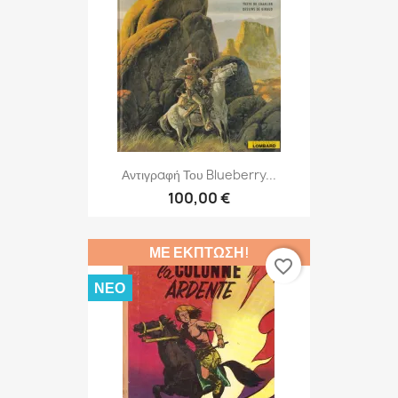
Αντιγραφή Του Blueberry...
100,00 €
ΜΕ ΈΚΠΤΩΣΗ!
favorite_border
ΝΈΟ