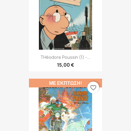
THéodore Poussin (1) -...
15,00 €
ΜΕ ΈΚΠΤΩΣΗ!
favorite_border