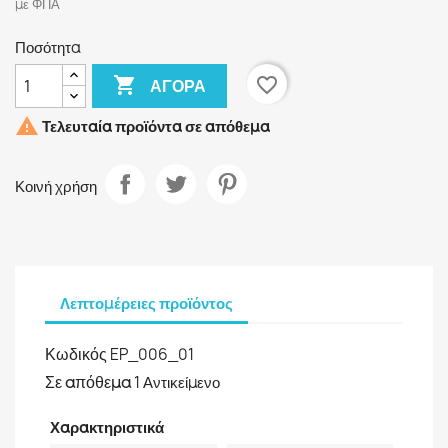
με ΦΠΑ
Ποσότητα

favorite_border
ΑΓΟΡΆ

Τελευταία προϊόντα σε απόθεμα
Κοινή χρήση
Λεπτομέρειες προϊόντος
Κωδικός
EP_006_01
Σε απόθεμα
1 Αντικείμενο
Χαρακτηριστικά