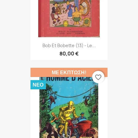
Bob Et Bobette (13) - Le...
80,00 €
ΜΕ ΈΚΠΤΩΣΗ!
favorite_border
ΝΈΟ