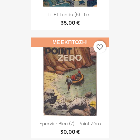
Tif Et Tondu (5) - Le...
35,00 €
ΜΕ ΈΚΠΤΩΣΗ!
favorite_border
Epervier Bleu (7) - Point Zéro
30,00 €