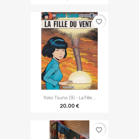
favorite_border
Yoko Tsuno (9) - La Fille...
20,00 €
favorite_border