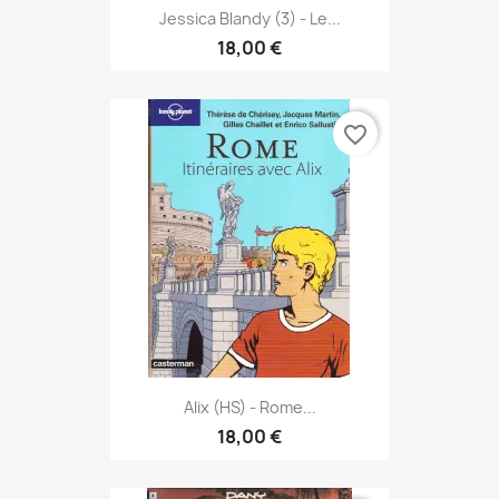
Jessica Blandy (3) - Le...
18,00 €
favorite_border
Alix (HS) - Rome...
18,00 €