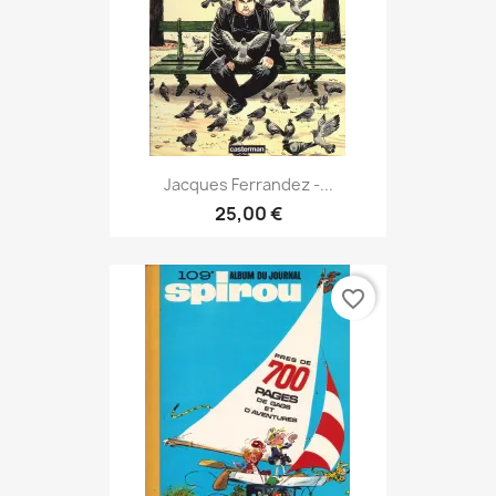
Jacques Ferrandez -...
25,00 €
favorite_border