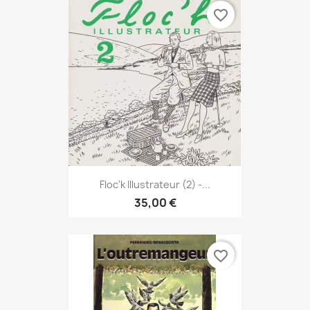
favorite_border
Floc'k Illustrateur (2) -...
35,00 €
favorite_border