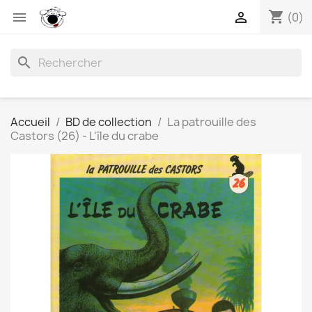
shopping_cart


(0)
search
Accueil
BD de collection
La patrouille des
Castors (26) - L'île du crabe