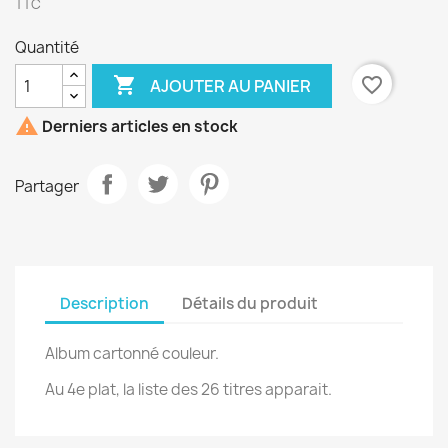
TTC
Quantité

favorite_border
AJOUTER AU PANIER

Derniers articles en stock
Partager
Description
Détails du produit
Album cartonné couleur.
Au 4e plat, la liste des 26 titres apparait.