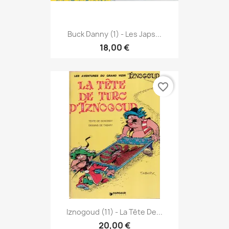
Buck Danny (1) - Les Japs...
18,00 €
favorite_border
Iznogoud (11) - La Tête De...
20,00 €