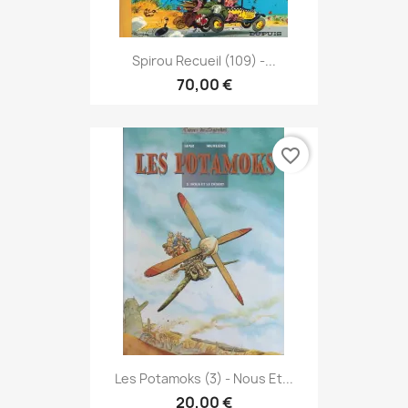
Spirou Recueil (109) -...
70,00 €
favorite_border
Les Potamoks (3) - Nous Et...
20,00 €