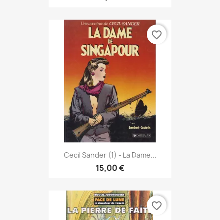
favorite_border
Cecil Sander (1) - La Dame...
15,00 €
favorite_border