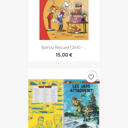
Spirou Recueil (246) -...
15,00 €
favorite_border