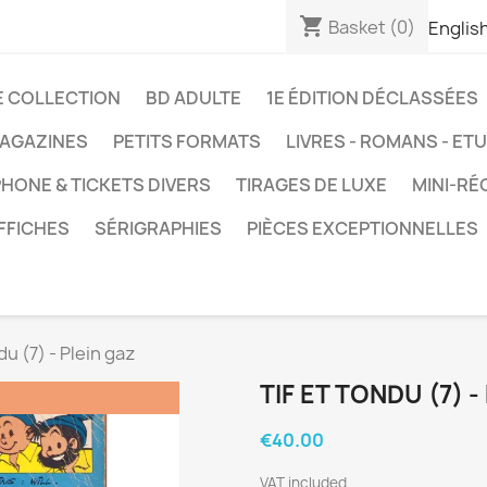
shopping_cart
Basket
(0)
Englis
E COLLECTION
BD ADULTE
1E ÉDITION DÉCLASSÉES
AGAZINES
PETITS FORMATS
LIVRES - ROMANS - ET
HONE & TICKETS DIVERS
TIRAGES DE LUXE
MINI-RÉ
FFICHES
SÉRIGRAPHIES
PIÈCES EXCEPTIONNELLES
du (7) - Plein gaz
TIF ET TONDU (7) -
€40.00
VAT included