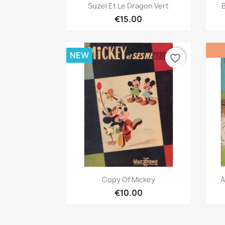
Quick view

Suzel Et Le Dragon Vert
B
€15.00
NEW
favorite_border
Quick view

Copy Of Mickey
A
€10.00