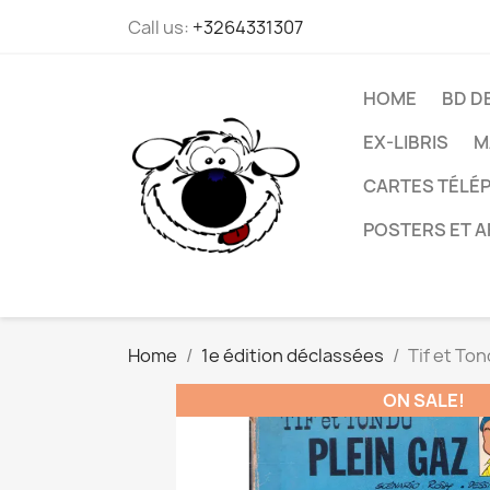
Call us:
+3264331307
HOME
BD D
EX-LIBRIS
M
CARTES TÉLÉP
POSTERS ET A
Home
1e édition déclassées
Tif et Ton
ON SALE!