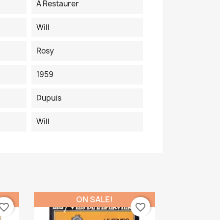
A Restaurer
Will
Rosy
1959
Dupuis
Will
ON SALE!
vorite_border
favorite_border