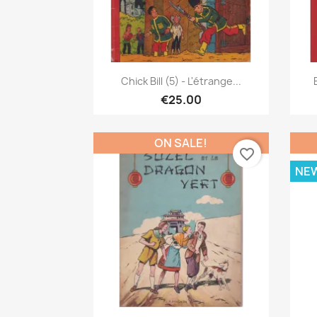
Quick view

Chick Bill (5) - L'étrange...
€25.00
ON SALE!
favorite_border
NE