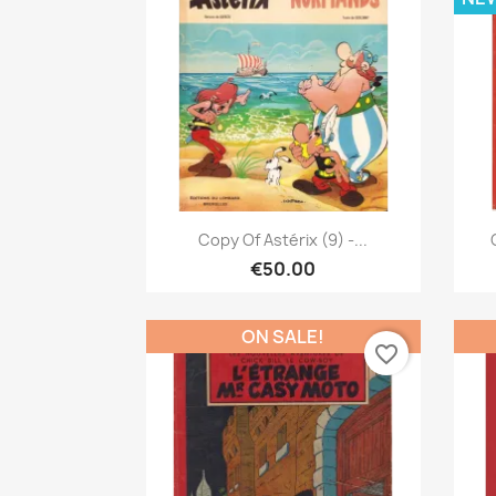
Quick view

Copy Of Astérix (9) -...
€50.00
ON SALE!
favorite_border