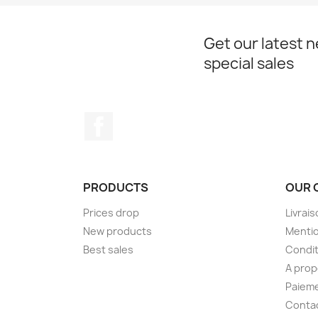
Get our latest 
special sales
Facebook
PRODUCTS
OUR 
Prices drop
Livrai
New products
Mentio
Best sales
Condit
A pro
Paieme
Conta