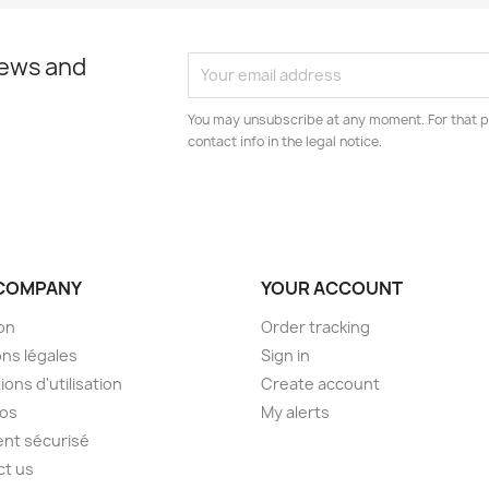
news and
You may unsubscribe at any moment. For that p
contact info in the legal notice.
COMPANY
YOUR ACCOUNT
son
Order tracking
ns légales
Sign in
ions d'utilisation
Create account
pos
My alerts
nt sécurisé
ct us