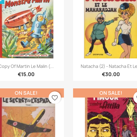
Quick view
Quick view


Copy Of Martin Le Malin (...
Natacha (2) - Natacha Et Le
€15.00
€30.00
ON SALE!
ON SALE!
favorite_border
fa