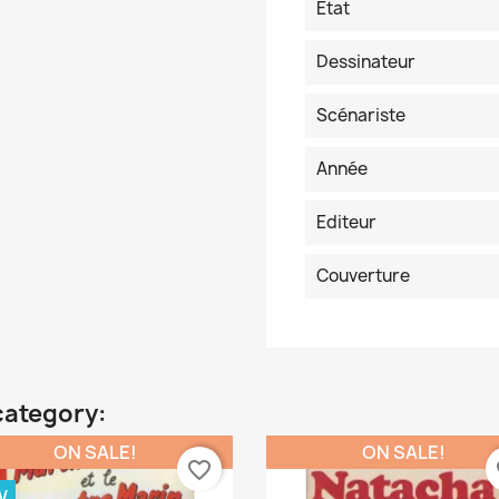
Etat
Dessinateur
Scénariste
Année
Editeur
Couverture
category:
ON SALE!
ON SALE!
favorite_border
fa
W