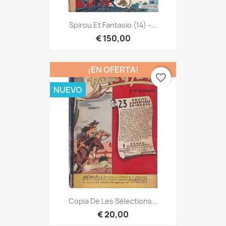
Spirou Et Fantasio (14) -...
€ 150,00
¡EN OFERTA!
favorite_border
NUEVO
Copia De Les Sélections...
€ 20,00