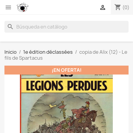
shopping_cart


(0)
search
Inicio
1e édition déclassées
copia de Alix (12) - Le
fils de Spartacus
¡EN OFERTA!