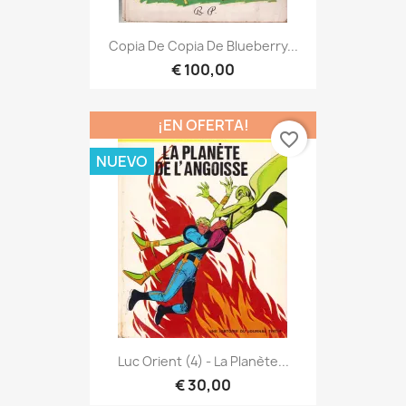
Copia De Copia De Blueberry...
€ 100,00
¡EN OFERTA!
favorite_border
NUEVO
Luc Orient (4) - La Planète...
€ 30,00