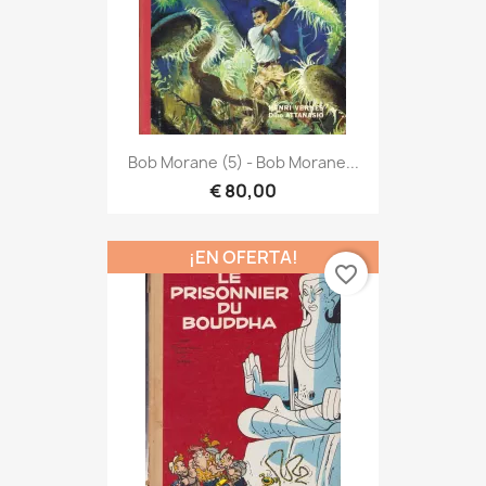
Bob Morane (5) - Bob Morane...
€ 80,00
¡EN OFERTA!
favorite_border