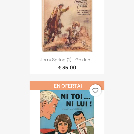
Jerry Spring (1) - Golden...
€ 35,00
¡EN OFERTA!
favorite_border