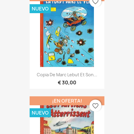
favorite_border
NUEVO
Copia De Marc Lebut Et Son...
€ 30,00
¡EN OFERTA!
favorite_border
NUEVO