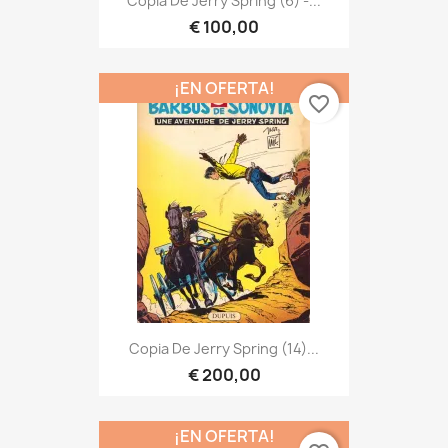
Copia De Jerry Spring (6) -...
€ 100,00
¡EN OFERTA!
favorite_border
Copia De Jerry Spring (14)...
€ 200,00
¡EN OFERTA!