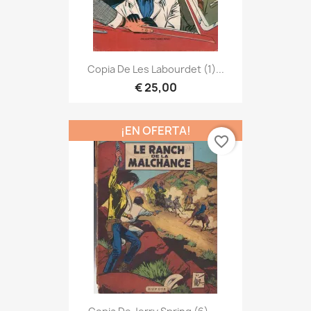
Copia De Les Labourdet (1)...
€ 25,00
¡EN OFERTA!
favorite_border