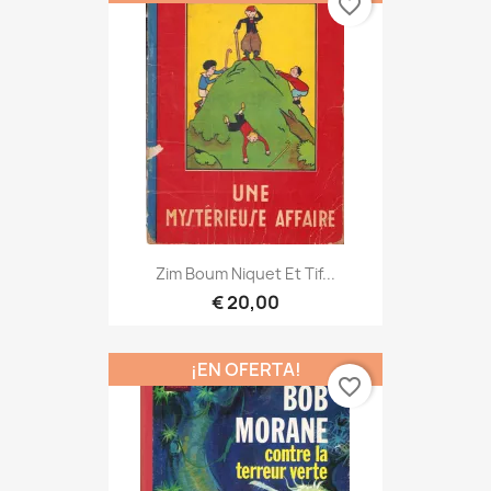
favorite_border
Zim Boum Niquet Et Tif...
€ 20,00
¡EN OFERTA!
favorite_border