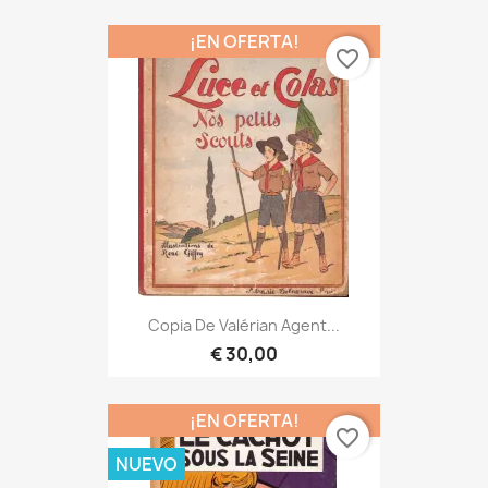
¡EN OFERTA!
favorite_border
Copia De Valérian Agent...
€ 30,00
¡EN OFERTA!
favorite_border
NUEVO