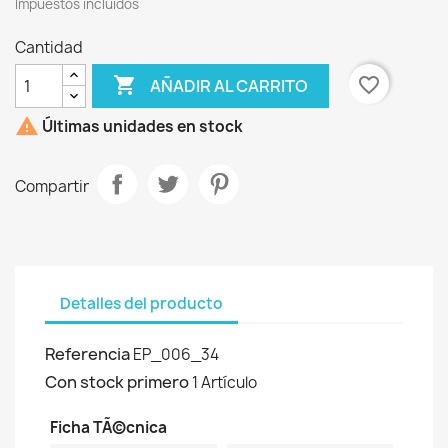
Impuestos incluídos
Cantidad

favorite_border
AÑADIR AL CARRITO

Últimas unidades en stock
Compartir
Detalles del producto
Referencia
EP_006_34
Con stock primero
1 Artículo
Ficha TÃ©cnica