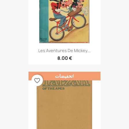
Les Aventures De Mickey...
8.00 €
تخفيضات!
favorite_border