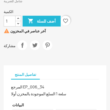
شامل للضريبة
الكمية

favorite_border
أضف للسلة

آخر عناصر في المخزون
مشاركة
تفاصيل المنتج
المرجع
EP_006_34
السلع الموجودة بالمخزن أولا
1 سلعة
البيانات