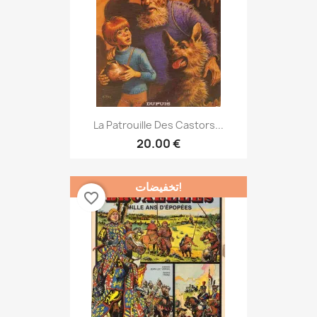
La Patrouille Des Castors...
20.00 €
تخفيضات!
favorite_border