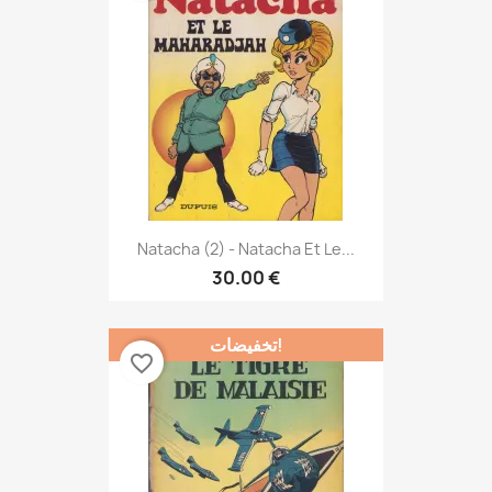
Natacha (2) - Natacha Et Le...
30.00 €
تخفيضات!
favorite_border