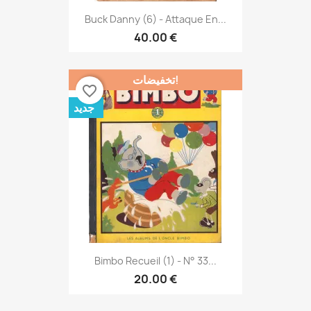
Buck Danny (6) - Attaque En...
40.00 €
تخفيضات!
favorite_border
جديد
Bimbo Recueil (1) - N° 33...
20.00 €