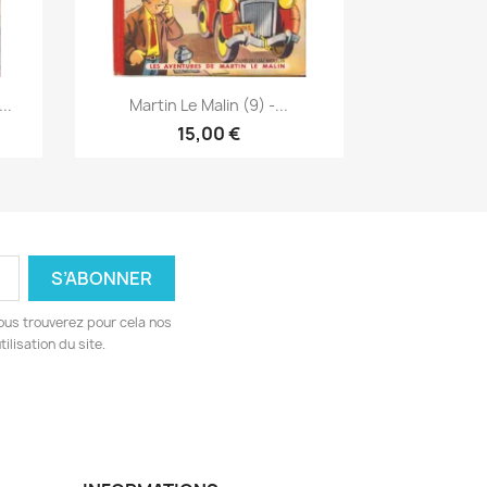
Aperçu rapide

..
Martin Le Malin (9) -...
15,00 €
ous trouverez pour cela nos
ilisation du site.