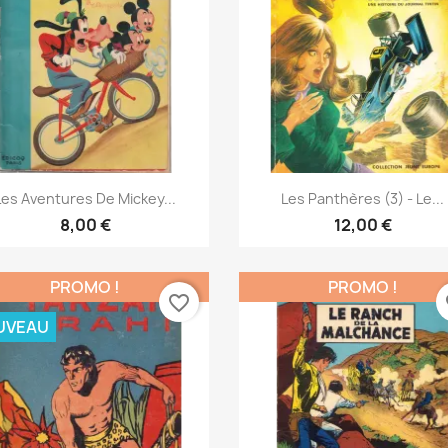
Aperçu rapide
Aperçu rapide


Les Aventures De Mickey...
Les Panthères (3) - Le...
8,00 €
12,00 €
PROMO !
PROMO !
favorite_border
fa
UVEAU