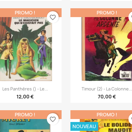
PROMO !
PROMO !
favorite_border
fa
Aperçu rapide
Aperçu rapide


Les Panthères () - Le...
Timour (2) - La Colonne..
12,00 €
70,00 €
PROMO !
PROMO !
favorite_border
fa
NOUVEAU