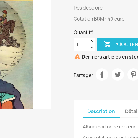
Dos décoloré.
Cotation BDM : 40 euro.
Quantité

AJOUTER

Derniers articles en sto
Partager
Description
Détai
Album cartonné couleur.
Au 4e plat, une illustratio