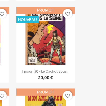
PROMO !
vorite_border
favorite_border
NOUVEAU
Aperçu rapide

.
Timour (9) - Le Cachot Sous...
20,00 €
PROMO !
vorite_border
favorite_border