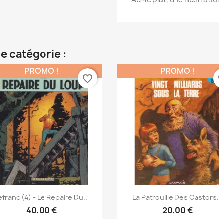
e catégorie :
PROMO !
PROMO !
favorite_border
fa
Aperçu rapide
Aperçu rapide


efranc (4) - Le Repaire Du...
La Patrouille Des Castors.
40,00 €
20,00 €