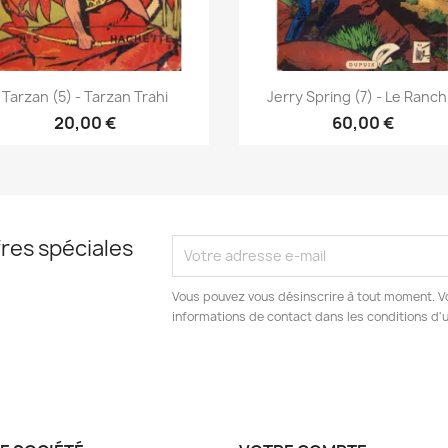
Aperçu rapide
Aperçu rapide


Tarzan (5) - Tarzan Trahi
Jerry Spring (7) - Le Ranch.
20,00 €
60,00 €
res spéciales
Vous pouvez vous désinscrire à tout moment. V
informations de contact dans les conditions d'ut