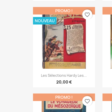
PROMO !
favorite_border
NOUVEAU
Aperçu rapide

Les Sélections Hardy Les...
20,00 €
PROMO !
favorite_border