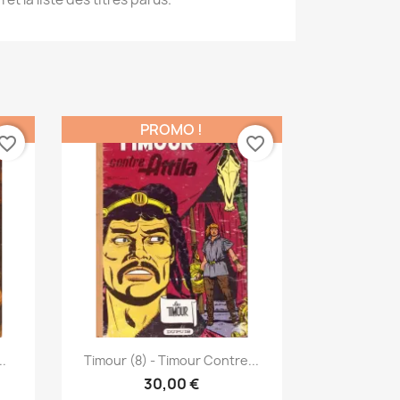
PROMO !
vorite_border
favorite_border
Aperçu rapide

..
Timour (8) - Timour Contre...
30,00 €