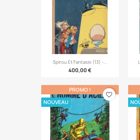
Aperçu rapide

Spirou Et Fantasio (13) -...
400,00 €
PROMO !
favorite_border
NOUVEAU
NO