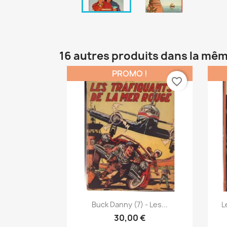
16 autres produits dans la mêm
PROMO !
favorite_border
Aperçu rapide

Buck Danny (7) - Les...
L
30,00 €