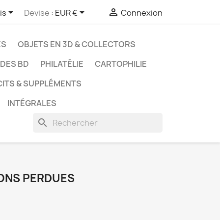



is
Devise :
EUR €
Connexion
ES
OBJETS EN 3D & COLLECTORS
UDES BD
PHILATÉLIE
CARTOPHILIE
CITS & SUPPLÉMENTS
INTÉGRALES
search
GIONS PERDUES