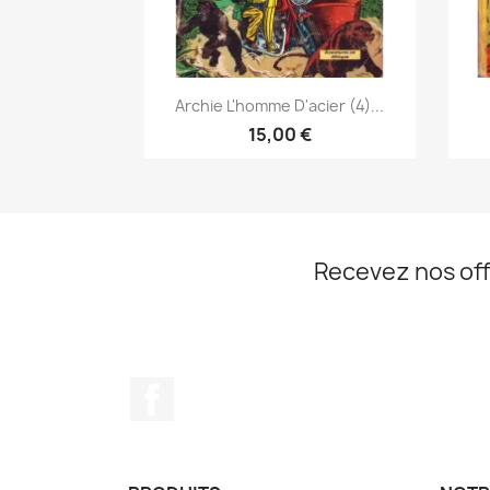
Aperçu rapide

Archie L'homme D'acier (4)...
15,00 €
Recevez nos off
Facebook