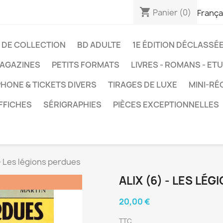
shopping_cart
Panier
(0)
França
 DE COLLECTION
BD ADULTE
1E ÉDITION DÉCLASSÉ
AGAZINES
PETITS FORMATS
LIVRES - ROMANS - ET
HONE & TICKETS DIVERS
TIRAGES DE LUXE
MINI-RÉ
FFICHES
SÉRIGRAPHIES
PIÈCES EXCEPTIONNELLES
 - Les légions perdues
ALIX (6) - LES LÉ
20,00 €
TTC