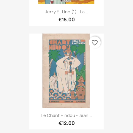
Jerry Et Line (1) - La...
€15.00
favorite_border
Le Chant Hindou - Jean...
€12.00