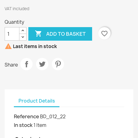
VAT included
Quantity

favorite_border
ADD TO BASKET

Last items in stock
Share
Product Details
Reference
BD_012_22
In stock
1 Item