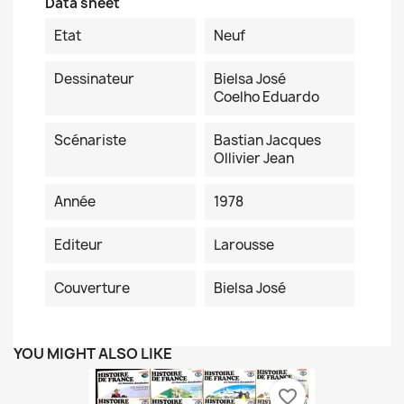
Data sheet
Etat
Neuf
Dessinateur
Bielsa José
Coelho Eduardo
Scénariste
Bastian Jacques
Ollivier Jean
Année
1978
Editeur
Larousse
Couverture
Bielsa José
YOU MIGHT ALSO LIKE
favorite_border