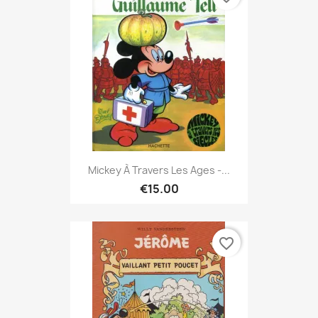
Mickey À Travers Les Ages -...
€15.00
favorite_border