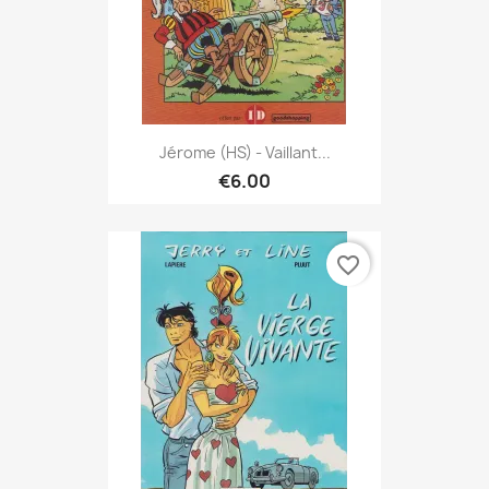
Jérome (HS) - Vaillant...
€6.00
favorite_border