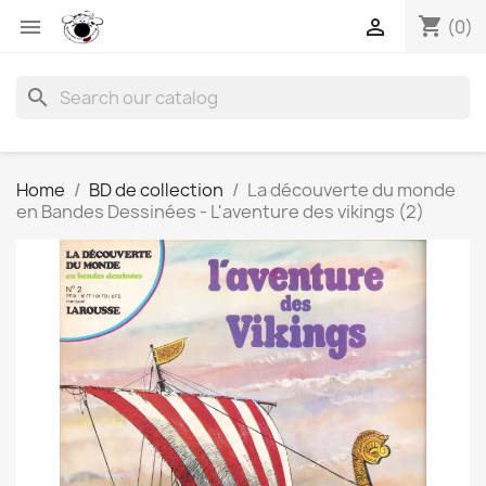
shopping_cart


(0)
search
Home
BD de collection
La découverte du monde
en Bandes Dessinées - L'aventure des vikings (2)