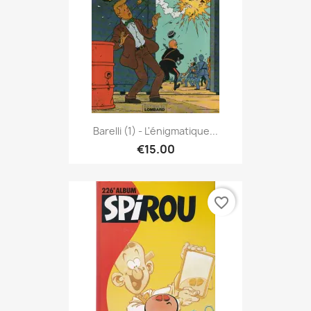
Barelli (1) - L'énigmatique...
€15.00
favorite_border