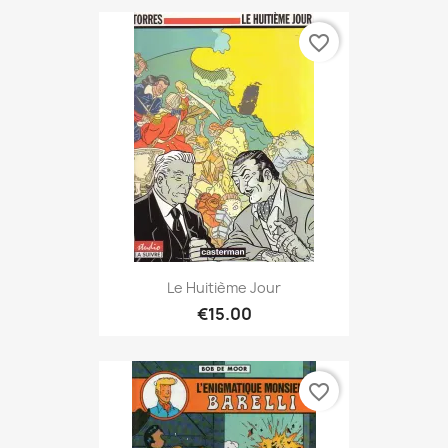
favorite_border
Le Huitième Jour
€15.00
favorite_border