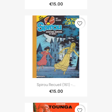
€15.00
favorite_border
Spirou Recueil (161) -...
€15.00
favorite_border