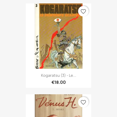
favorite_border
Kogaratsu (3) - Le...
€18.00
favorite_border