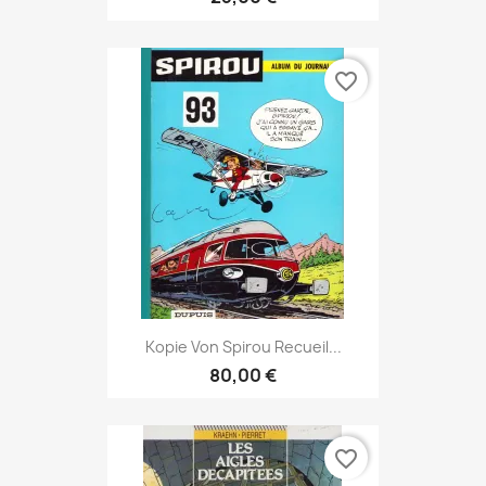
favorite_border
Kopie Von Spirou Recueil...
80,00 €
favorite_border