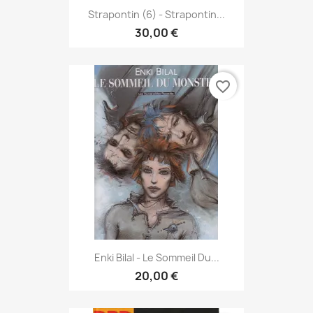
Strapontin (6) - Strapontin...
30,00 €
favorite_border
Enki Bilal - Le Sommeil Du...
20,00 €