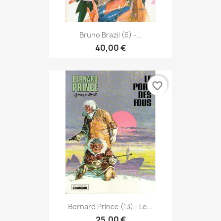
Bruno Brazil (6) -...
40,00 €
favorite_border
Bernard Prince (13) - Le...
25,00 €