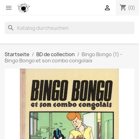
shopping_cart


(0)
search
Startseite
BD de collection
Bingo Bongo (1) -
Bingo Bongo et son combo congolais