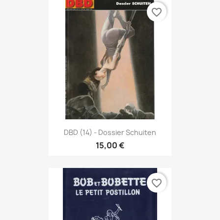
favorite_border
DBD (14) - Dossier Schuiten
15,00 €
favorite_border