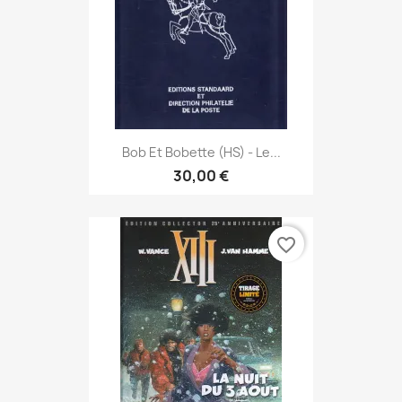
Bob Et Bobette (HS) - Le...
30,00 €
favorite_border