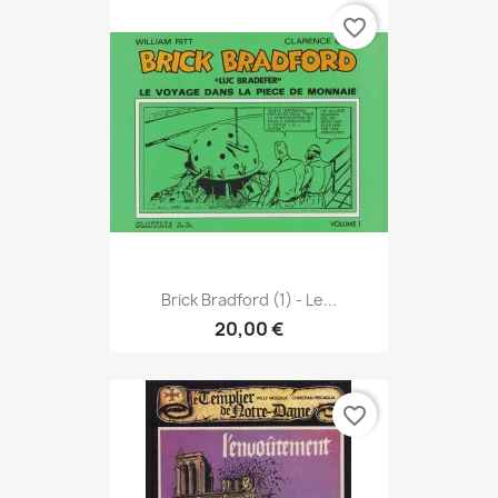
favorite_border
Brick Bradford (1) - Le...
20,00 €
favorite_border