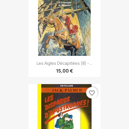
Les Aigles Décapitées (8) -...
15,00 €
favorite_border