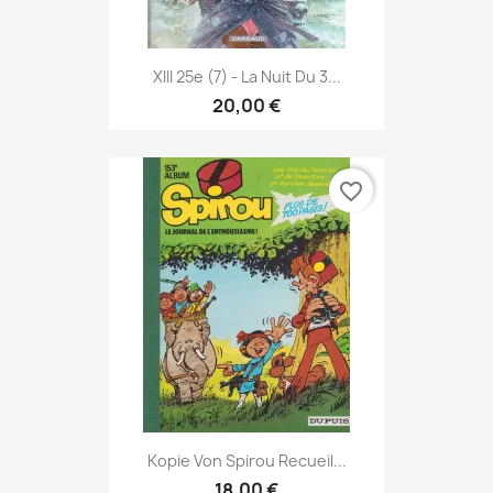
XIII 25e (7) - La Nuit Du 3...
20,00 €
favorite_border
Kopie Von Spirou Recueil...
18,00 €