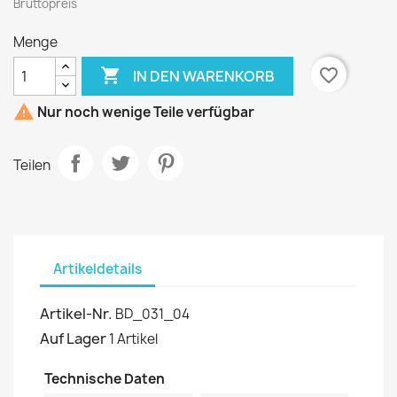
Bruttopreis
Menge

favorite_border
IN DEN WARENKORB

Nur noch wenige Teile verfügbar
Teilen
Artikeldetails
Artikel-Nr.
BD_031_04
Auf Lager
1 Artikel
Technische Daten