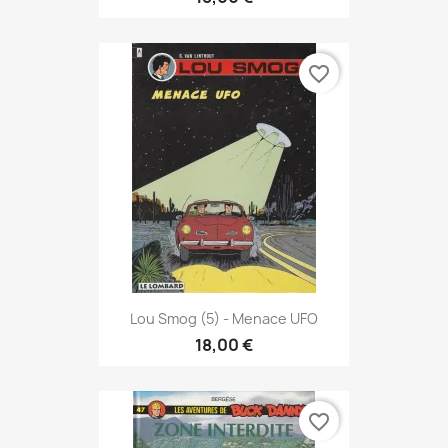
favorite_border
Lou Smog (5) - Menace UFO
18,00 €
favorite_border