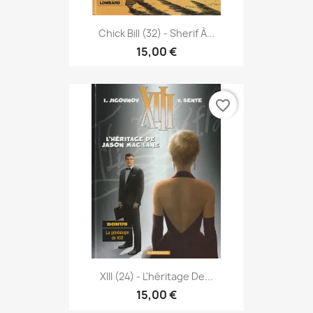
Chick Bill (32) - Sherif À...
15,00 €
favorite_border
XIII (24) - L'héritage De...
15,00 €