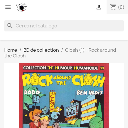
shopping_cart


(0)
search
Home
BD de collection
Closh (1) - Rock around
the Closh