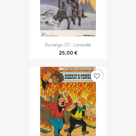
Durango (7) - Loneville
25,00 €
favorite_border