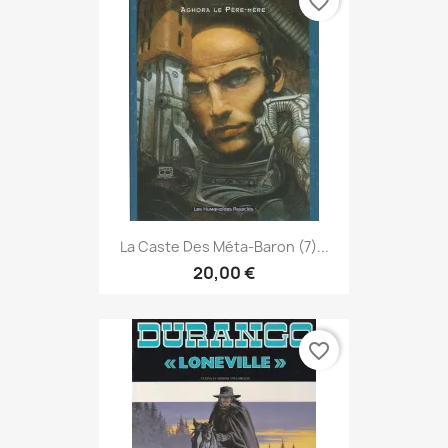
favorite_border
La Caste Des Méta-Baron (7)...
20,00 €
favorite_border