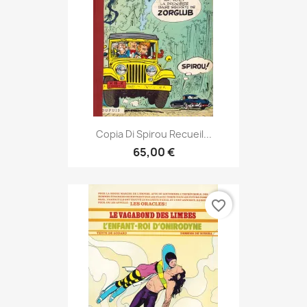
Copia Di Spirou Recueil...
65,00 €
favorite_border