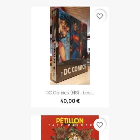
favorite_border
DC Comics (HS) - Les...
40,00 €
favorite_border