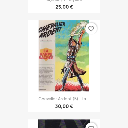
25,00 €
favorite_border
Chevalier Ardent (5) - La...
30,00 €