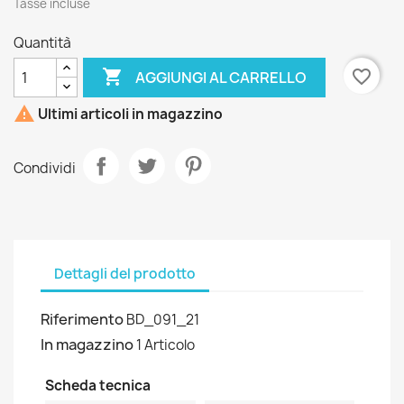
Tasse incluse
Quantità

favorite_border
AGGIUNGI AL CARRELLO

Ultimi articoli in magazzino
Condividi
Dettagli del prodotto
Riferimento
BD_091_21
In magazzino
1 Articolo
Scheda tecnica