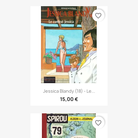
favorite_border
Jessica Blandy (18) - Le...
15,00 €
favorite_border