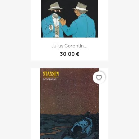
Julius Corentin...
30,00 €
favorite_border