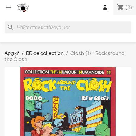
shopping_cart


(0)
search
Αρχική
BD de collection
Closh (1) - Rock around
the Closh