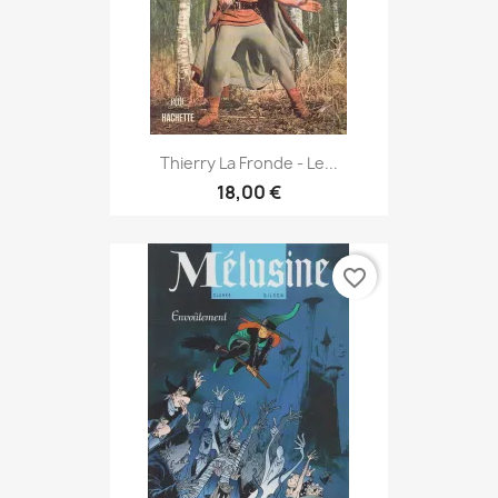
Thierry La Fronde - Le...
18,00 €
favorite_border