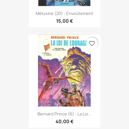
Mélusine (20) - Envoûtement
15,00 €
favorite_border
Bernard Prince (6) - La Loi...
40,00 €