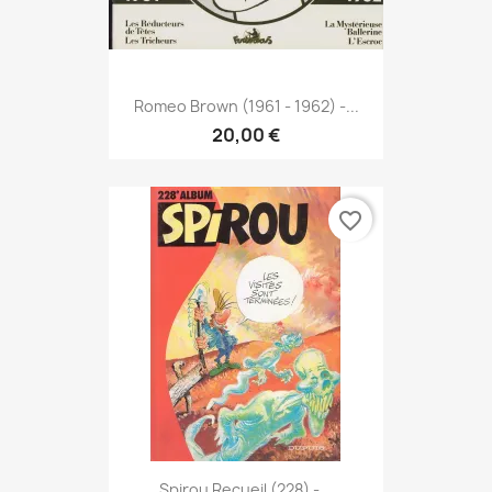
Romeo Brown (1961 - 1962) -...
20,00 €
favorite_border
Spirou Recueil (228) -...