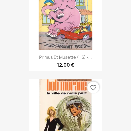
Primus Et Musette (HS) -...
12,00 €
favorite_border