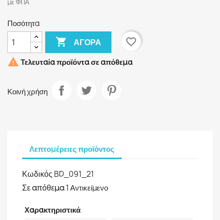
με ΦΠΑ
Ποσότητα

favorite_border
ΑΓΟΡΆ

Τελευταία προϊόντα σε απόθεμα
Κοινή χρήση
Λεπτομέρειες προϊόντος
Κωδικός
BD_091_21
Σε απόθεμα
1 Αντικείμενο
Χαρακτηριστικά