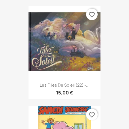
favorite_border
Les Filles De Soleil (22) -...
15,00 €
favorite_border