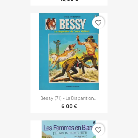
favorite_border
Bessy (71) - La Disparition...
6,00 €
favorite_border