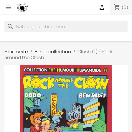
shopping_cart


(0)
search
Startseite
BD de collection
Closh (1) - Rock
around the Closh