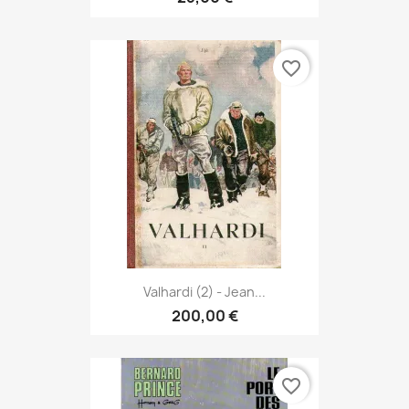
favorite_border
Valhardi (2) - Jean...
200,00 €
favorite_border