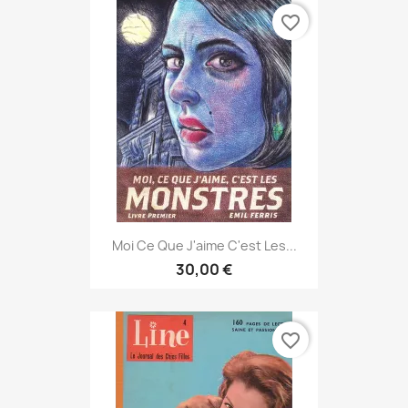
favorite_border
Moi Ce Que J'aime C'est Les...
30,00 €
favorite_border