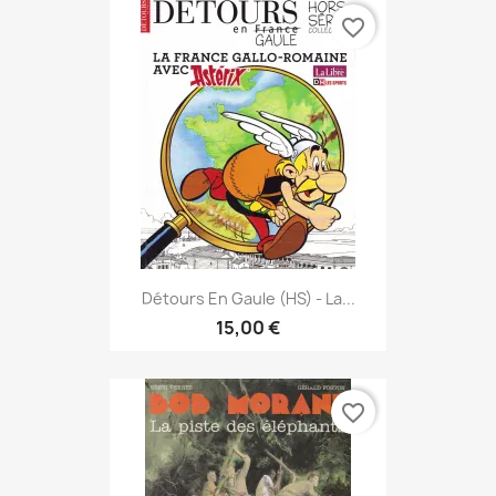
favorite_border
Détours En Gaule (HS) - La...
15,00 €
favorite_border