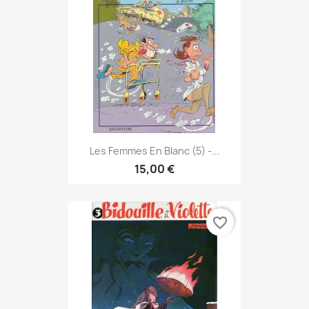
Les Femmes En Blanc (5) -...
15,00 €
favorite_border