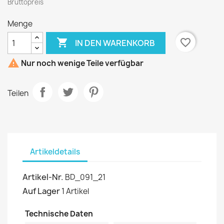
Bruttopreis
Menge

favorite_border
IN DEN WARENKORB

Nur noch wenige Teile verfügbar
Teilen
Artikeldetails
Artikel-Nr.
BD_091_21
Auf Lager
1 Artikel
Technische Daten