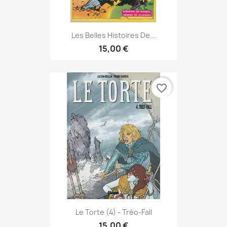
Les Belles Histoires De...
15,00 €
favorite_border
Le Torte (4) - Tréo-Fall
15,00 €