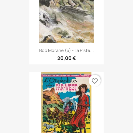
Bob Morane (6) - La Piste...
20,00 €
favorite_border