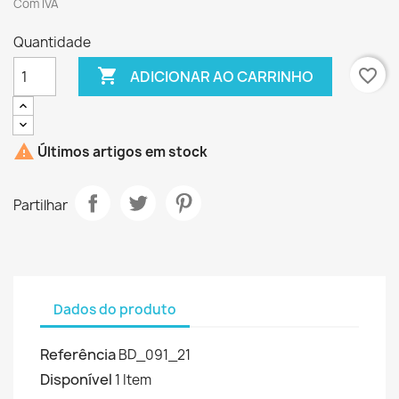
Com IVA
Quantidade

favorite_border
ADICIONAR AO CARRINHO

Últimos artigos em stock
Partilhar
Dados do produto
Referência
BD_091_21
Disponível
1 Item