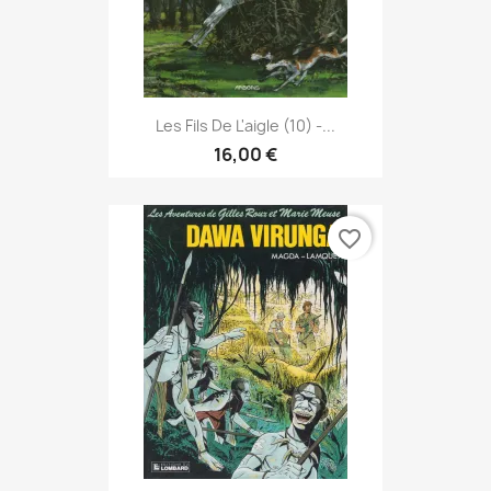
Les Fils De L'aigle (10) -...
16,00 €
favorite_border