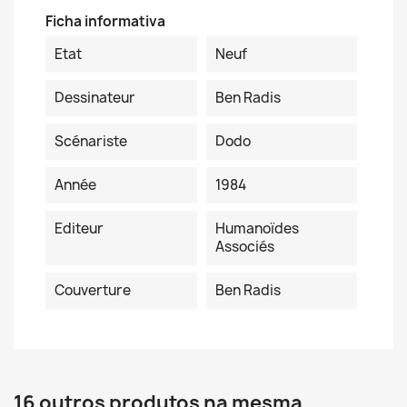
Ficha informativa
Etat
Neuf
Dessinateur
Ben Radis
Scénariste
Dodo
Année
1984
Editeur
Humanoïdes
Associés
Couverture
Ben Radis
16 outros produtos na mesma