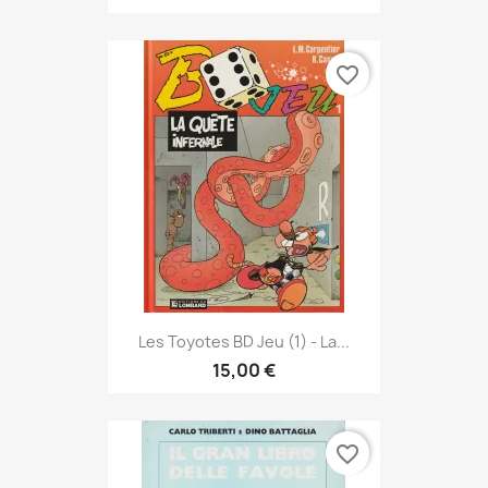
favorite_border
Les Toyotes BD Jeu (1) - La...
15,00 €
favorite_border