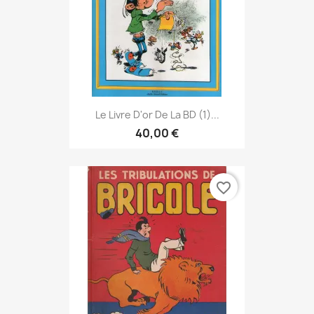
Le Livre D'or De La BD (1)...
40,00 €
favorite_border