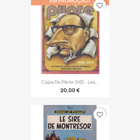
EM PROMOÇÃO!
favorite_border
Cópia De Pilote (HS) - Les...
20,00 €
favorite_border