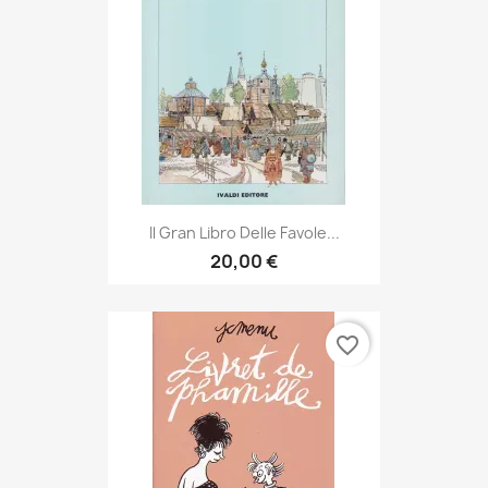
Il Gran Libro Delle Favole...
20,00 €
favorite_border