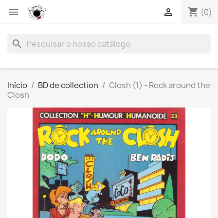
shopping_cart


(0)
search
Início
BD de collection
Closh (1) - Rock around the
Closh