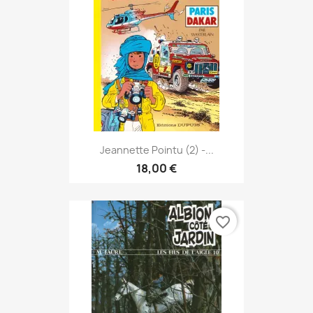
Jeannette Pointu (2) -...
18,00 €
favorite_border