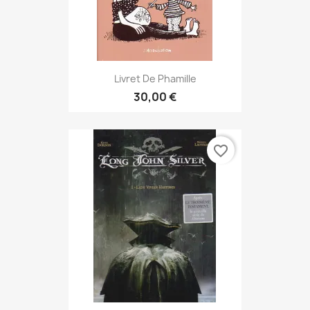
Livret De Phamille
30,00 €
favorite_border