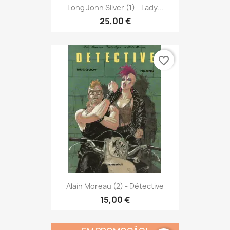
Long John Silver (1) - Lady...
25,00 €
favorite_border
Alain Moreau (2) - Détective
15,00 €