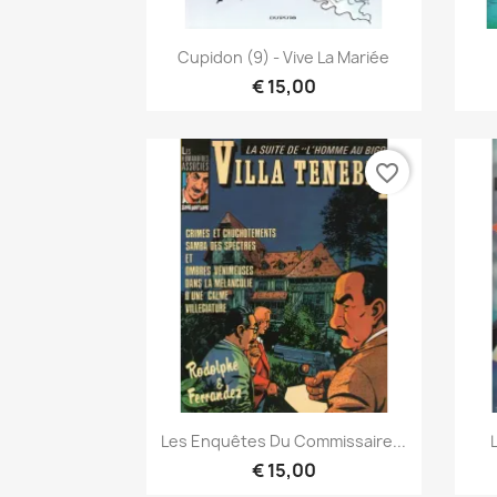
Snel bekijken

Cupidon (9) - Vive La Mariée
€ 15,00
favorite_border
Snel bekijken

Les Enquêtes Du Commissaire...
€ 15,00