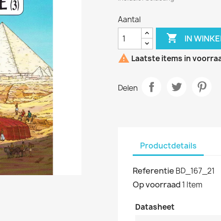
Aantal

IN WINK

Laatste items in voorra
Delen
Productdetails
Referentie
BD_167_21
Op voorraad
1 Item
Datasheet