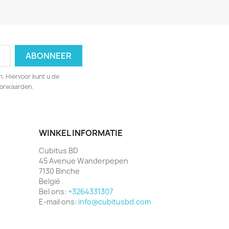
. Hiervoor kunt u de
oorwaarden.
WINKEL INFORMATIE
Cubitus BD
45 Avenue Wanderpepen
7130 Binche
België
Bel ons:
+3264331307
E-mail ons:
info@cubitusbd.com