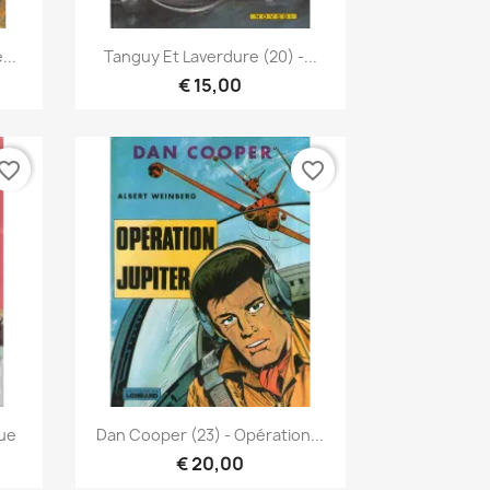
Snel bekijken

...
Tanguy Et Laverdure (20) -...
€ 15,00
vorite_border
favorite_border
Snel bekijken

que
Dan Cooper (23) - Opération...
€ 20,00