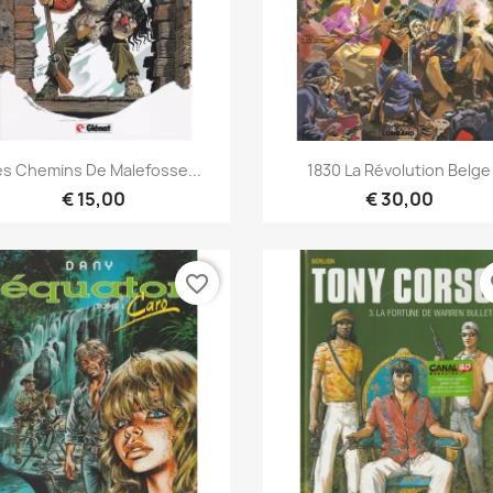
Snel bekijken
Snel bekijken


es Chemins De Malefosse...
1830 La Révolution Belge
€ 15,00
€ 30,00
favorite_border
fa