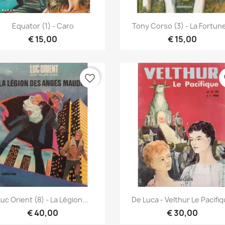
Snel bekijken
Snel bekijken


Equator (1) - Caro
Tony Corso (3) - La Fortune
€ 15,00
€ 15,00
favorite_border
fa
Snel bekijken
Snel bekijken


Luc Orient (8) - La Légion...
De Luca - Velthur Le Pacifi
€ 40,00
€ 30,00