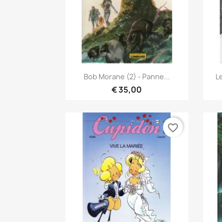
Snel bekijken

Bob Morane (2) - Panne...
L
€ 35,00
favorite_border