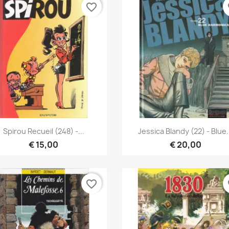
favorite_border
fa
Snel bekijken
Snel bekijken


Spirou Recueil (248) -...
Jessica Blandy (22) - Blue.
€ 15,00
€ 20,00
favorite_border
fa