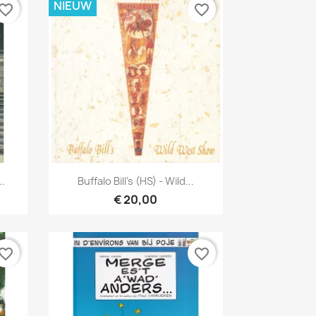
NIEUW
vorite_border
favorite_border
Snel bekijken

..
Buffalo Bill's (HS) - Wild...
€ 20,00
vorite_border
favorite_border