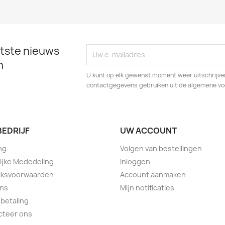
tste nieuws
n
U kunt op elk gewenst moment weer uitschrijven
contactgegevens gebruiken uit de algemene v
BEDRIJF
UW ACCOUNT
ng
Volgen van bestellingen
ijke Mededeling
Inloggen
iksvoorwaarden
Account aanmaken
ons
Mijn notificaties
 betaling
cteer ons