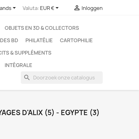



lands
Valuta:
EUR €
Inloggen
OBJETS EN 3D & COLLECTORS
UDES BD
PHILATÉLIE
CARTOPHILIE
CITS & SUPPLÉMENTS
INTÉGRALE
search
YAGES D'ALIX (5) - EGYPTE (3)