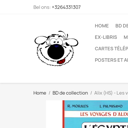
Bel ons:
+3264331307
HOME
BD D
EX-LIBRIS
M
CARTES TÉLÉP
POSTERS ET A
Home
BD de collection
Alix (HS) - Les 