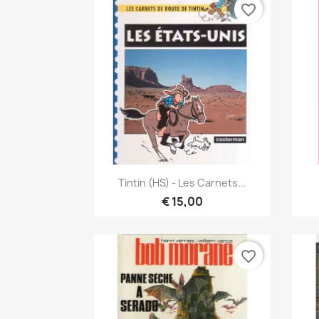
favorite_border
Snel bekijken

Tintin (HS) - Les Carnets...
€ 15,00
favorite_border