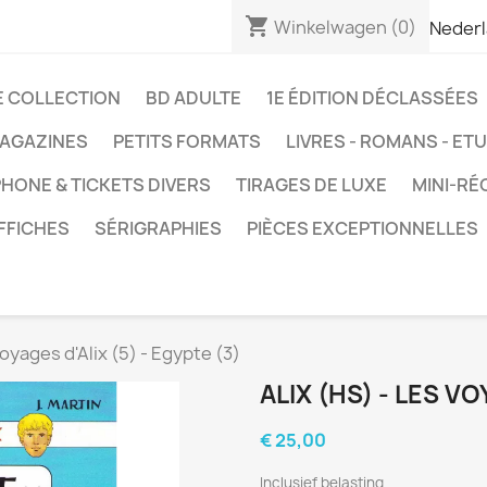
shopping_cart
Winkelwagen
(0)
Neder
E COLLECTION
BD ADULTE
1E ÉDITION DÉCLASSÉES
AGAZINES
PETITS FORMATS
LIVRES - ROMANS - ET
HONE & TICKETS DIVERS
TIRAGES DE LUXE
MINI-RÉ
FFICHES
SÉRIGRAPHIES
PIÈCES EXCEPTIONNELLES
voyages d'Alix (5) - Egypte (3)
ALIX (HS) - LES VO
€ 25,00
Inclusief belasting