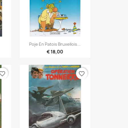
Snel bekijken

Poje En Patois Bruxellois...
€ 18,00
vorite_border
favorite_border