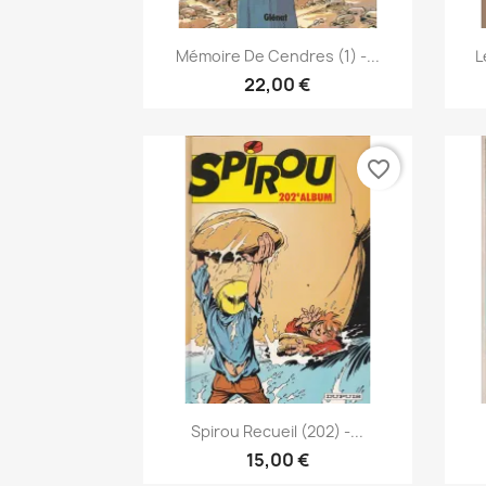
Pikakatselu

Mémoire De Cendres (1) -...
L
22,00 €
favorite_border
Pikakatselu

Spirou Recueil (202) -...
15,00 €