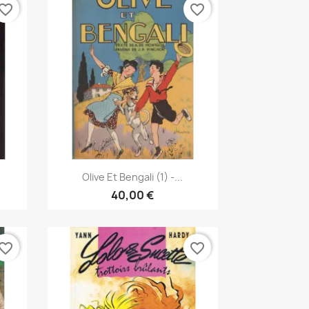
vorite_border
favorite_border
Pikakatselu

.
Olive Et Bengali (1) -...
40,00 €
vorite_border
favorite_border