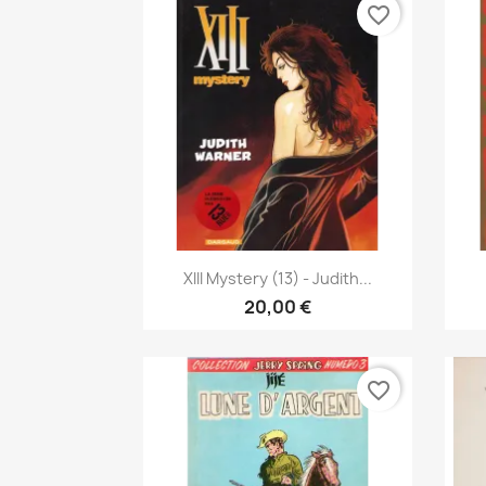
favorite_border
Pikakatselu

XIII Mystery (13) - Judith...
20,00 €
favorite_border