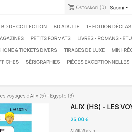
shopping_cart

Ostoskori
(0)
Suomi
BD DE COLLECTION
BD ADULTE
1E ÉDITION DÉCLA
AGAZINES
PETITS FORMATS
LIVRES - ROMANS - ET
HONE & TICKETS DIVERS
TIRAGES DE LUXE
MINI-RÉ
FFICHES
SÉRIGRAPHIES
PIÈCES EXCEPTIONNELLES
Les voyages d'Alix (5) - Egypte (3)
ALIX (HS) - LES VO
25,00 €
Sisältää alv:n