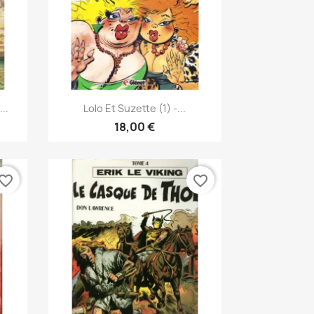
Pikakatselu

..
Lolo Et Suzette (1) -...
18,00 €
vorite_border
favorite_border