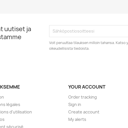
 uutiset ja
istamme
Voit peruuttaa tilauksen milloin tahansa. Kats
oikeudellisista tiedoista.
YKSEMME
YOUR ACCOUNT
son
Order tracking
ns légales
Sign in
ions d'utilisation
Create account
pos
My alerts
nt sécurisé