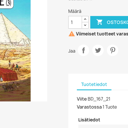
Määrä

OSTOSKO

Viimeiset tuotteet vara
Jaa
Tuotetiedot
Viite
BD_167_21
Varastossa
1 Tuote
Lisätiedot