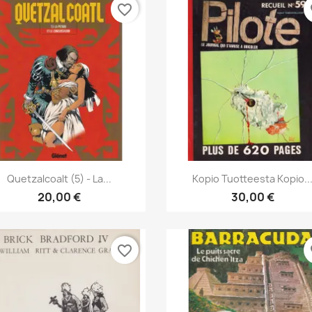
favorite_border
fa
Pikakatselu
Pikakatselu


Quetzalcoalt (5) - La...
Kopio Tuotteesta Kopio..
20,00 €
30,00 €
favorite_border
fa