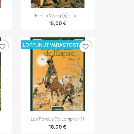
Pikakatselu

..
Erik Le Viking (4) - Le...
15,00 €
LOPPUNUT VARASTOSTA
vorite_border
favorite_border
Pikakatselu

Les Perdus De L'empire (1)
18,00 €