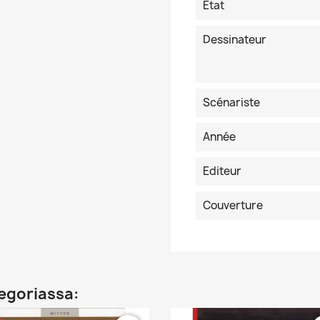
Etat
Dessinateur
Scénariste
Année
Editeur
Couverture
egoriassa: