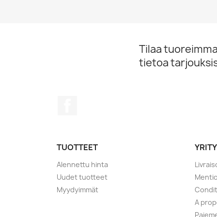
Tilaa tuoreimmat
tietoa tarjouks
Facebook
TUOTTEET
YRIT
Alennettu hinta
Livrai
Uudet tuotteet
Mentio
Myydyimmät
Condit
A pro
Paieme