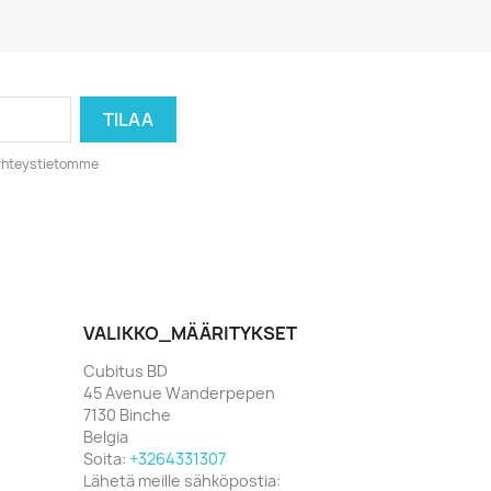
o yhteystietomme
VALIKKO_MÄÄRITYKSET
Cubitus BD
45 Avenue Wanderpepen
7130 Binche
Belgia
Soita:
+3264331307
Lähetä meille sähköpostia: