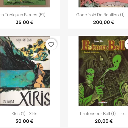
Pikakatselu
Pikakatselu


es Tuniques Bleues (51) -...
Godefroid De Bouillon (1) -.
35,00 €
200,00 €
favorite_border
fa
Pikakatselu
Pikakatselu


Xiris (1) - Xiris
Professeur Bell (1) - Le...
30,00 €
20,00 €