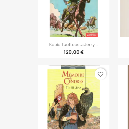
Pikakatselu

Kopio Tuotteesta Jerry...
120,00 €
favorite_border