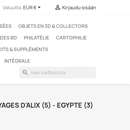


Valuutta:
EUR €
Kirjaudu sisään
SSÉES
OBJETS EN 3D & COLLECTORS
UDES BD
PHILATÉLIE
CARTOPHILIE
CITS & SUPPLÉMENTS
INTÉGRALE
search
YAGES D'ALIX (5) - EGYPTE (3)