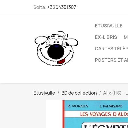
Soita:
+3264331307
ETUSIVULLE
EX-LIBRIS
M
CARTES TÉLÉP
POSTERS ET A
Etusivulle
BD de collection
Alix (HS) - 