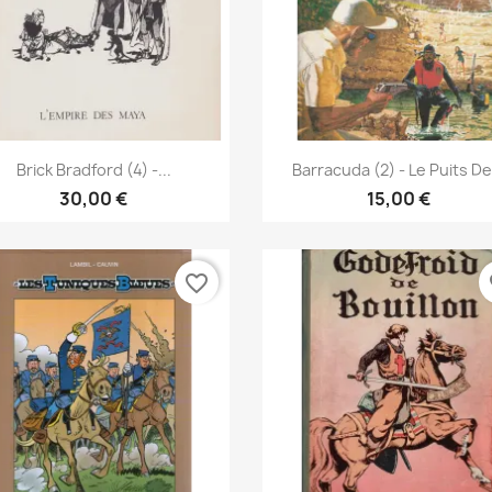
Pikakatselu
Pikakatselu


Brick Bradford (4) -...
Barracuda (2) - Le Puits De.
30,00 €
15,00 €
favorite_border
fa