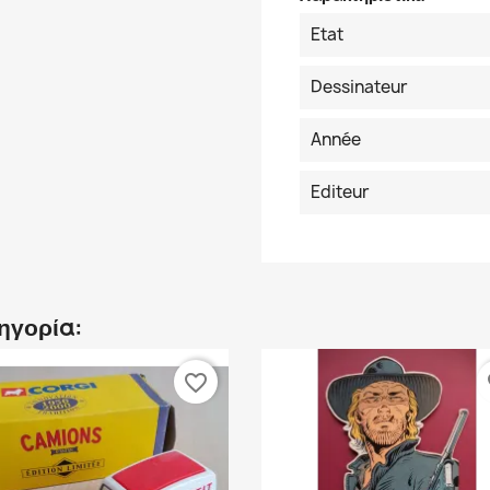
Etat
Dessinateur
Année
Editeur
τηγορία:
favorite_border
fa