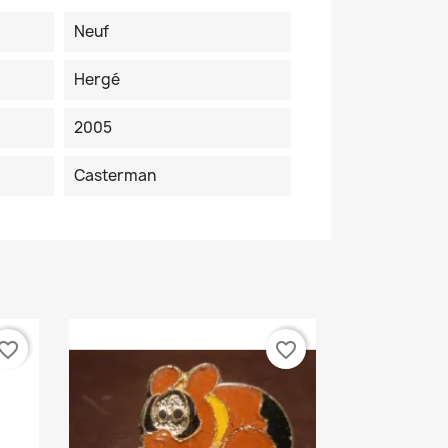
Neuf
Hergé
2005
Casterman
vorite_border
favorite_border