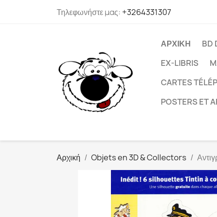
Τηλεφωνήστε μας:
+3264331307
ΑΡΧΙΚΉ
BD 
EX-LIBRIS
M
CARTES TÉLÉP
POSTERS ET A
Αρχική
Objets en 3D & Collectors
Αντιγ