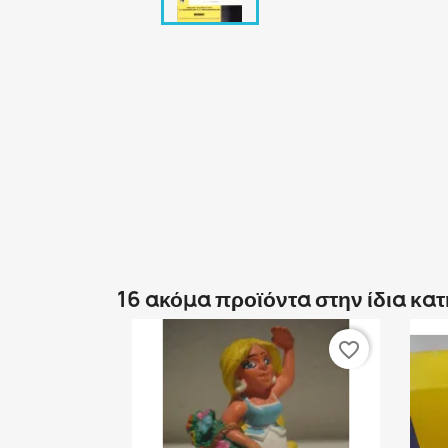
16 ακόμα προϊόντα στην ίδια κα
favorite_border