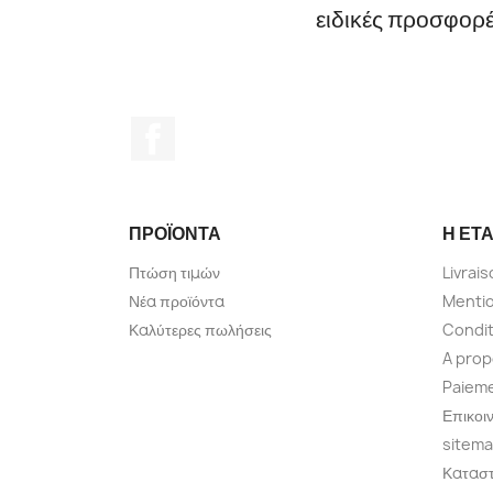
ειδικές προσφορ
Facebook
ΠΡΟΪΌΝΤΑ
Η ΕΤΑ
Πτώση τιμών
Livrai
Νέα προϊόντα
Mentio
Καλύτερες πωλήσεις
Condit
A pro
Paieme
Επικοι
sitem
Κατασ