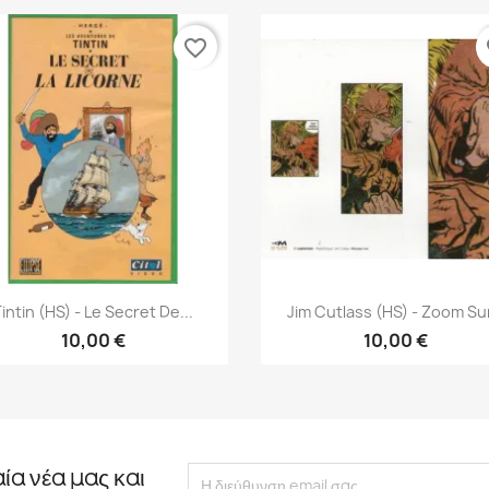
favorite_border
fa
Γρήγορη προβολή
Γρήγορη προβολή


intin (HS) - Le Secret De...
Jim Cutlass (HS) - Zoom Sur
10,00 €
10,00 €
αία νέα μας και