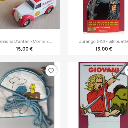
Γρήγορη προβολή
Γρήγορη προβολή


amions D'antan - Morris Z...
Durango (HS) - Silhouett
15,00 €
15,00 €
favorite_border
fa