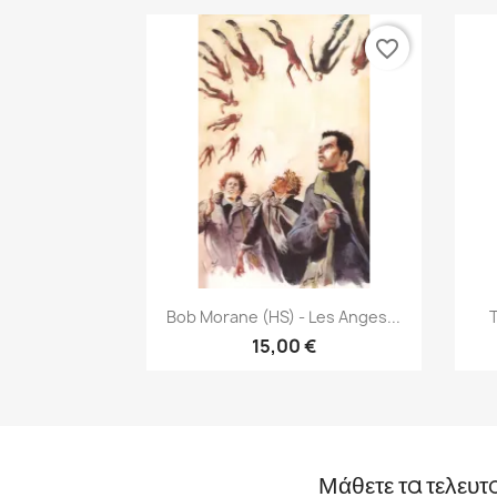
favorite_border
Γρήγορη προβολή

Bob Morane (HS) - Les Anges...
T
15,00 €
Μάθετε τα τελευτ