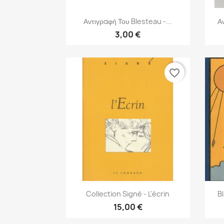
Γρήγορη προβολή

Αντιγραφή Του Blesteau -...
Α
3,00 €
favorite_border
Γρήγορη προβολή

Collection Signé - L'écrin
B
15,00 €