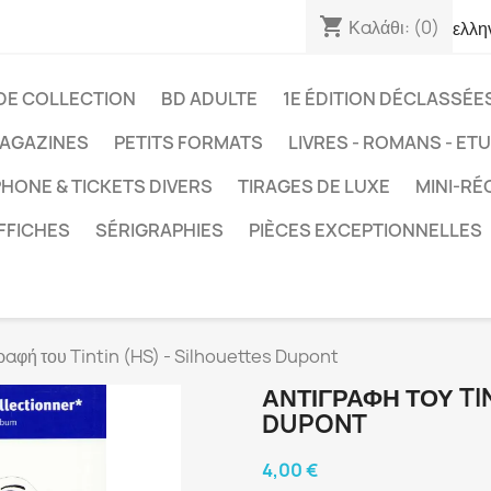
shopping_cart
Καλάθι:
(0)
ελλη
DE COLLECTION
BD ADULTE
1E ÉDITION DÉCLASSÉE
AGAZINES
PETITS FORMATS
LIVRES - ROMANS - ET
HONE & TICKETS DIVERS
TIRAGES DE LUXE
MINI-RÉ
FFICHES
SÉRIGRAPHIES
PIÈCES EXCEPTIONNELLES
ραφή του Tintin (HS) - Silhouettes Dupont
ΑΝΤΙΓΡΑΦΉ ΤΟΥ TI
DUPONT
4,00 €