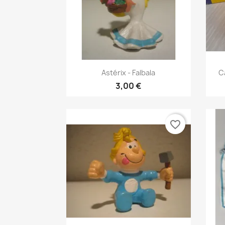
Γρήγορη προβολή

Astérix - Falbala
C
3,00 €
favorite_border