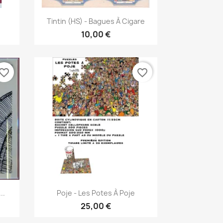
Γρήγορη προβολή

Tintin (HS) - Bagues À Cigare
10,00 €
vorite_border
favorite_border
Γρήγορη προβολή

..
Poje - Les Potes À Poje
25,00 €