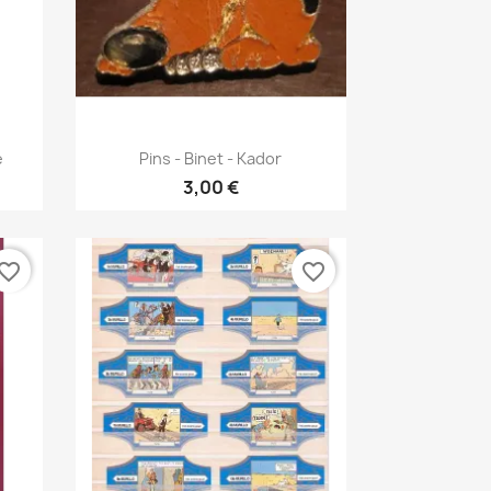
Γρήγορη προβολή

e
Pins - Binet - Kador
3,00 €
vorite_border
favorite_border