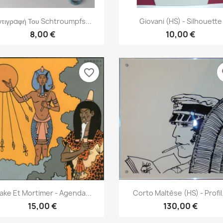
Γρήγορη προβολή
Γρήγορη προβολή


ντιγραφή Του Schtroumpfs...
Giovani (HS) - Silhouette
8,00 €
10,00 €
favorite_border
fa
Γρήγορη προβολή
Γρήγορη προβολή


lake Et Mortimer - Agenda...
Corto Maltèse (HS) - Profil.
15,00 €
130,00 €