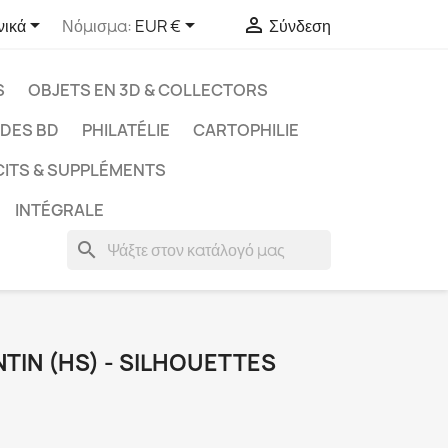



νικά
Νόμισμα:
EUR €
Σύνδεση
S
OBJETS EN 3D & COLLECTORS
UDES BD
PHILATÉLIE
CARTOPHILIE
CITS & SUPPLÉMENTS
INTÉGRALE
search
NTIN (HS) - SILHOUETTES