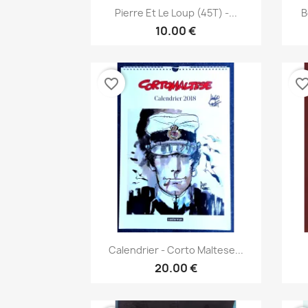
نظرة سريعة

Pierre Et Le Loup (45T) -...
B
10.00 €
favorite_border
favorite_bor
نظرة سريعة

Calendrier - Corto Maltese...
20.00 €