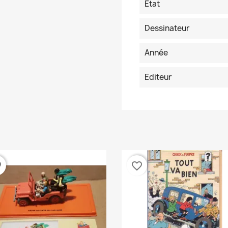
Etat
Dessinateur
Année
Editeur
der
favorite_border