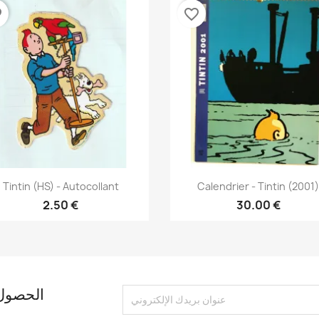
der
favorite_border
نظرة سريعة
نظرة سريعة


Tintin (HS) - Autocollant
Calendrier - Tintin (2001
2.50 €
30.00 €
الحصول 