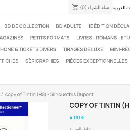
shopping_cart
سلة الشراء
(0)
غة العربية
BD DE COLLECTION
BD ADULTE
1E ÉDITION DÉCL
AGAZINES
PETITS FORMATS
LIVRES - ROMANS - ET
HONE & TICKETS DIVERS
TIRAGES DE LUXE
MINI-RÉ
FFICHES
SÉRIGRAPHIES
PIÈCES EXCEPTIONNELLES
copy of Tintin (HS) - Silhouettes Dupont
COPY OF TINTIN (
4.00 €
شامل للضريبة