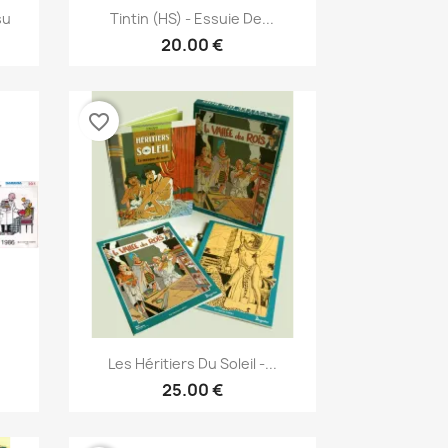
نظرة سريعة

su
Tintin (HS) - Essuie De...
20.00 €
favorite_border
نظرة سريعة

Les Héritiers Du Soleil -...
25.00 €