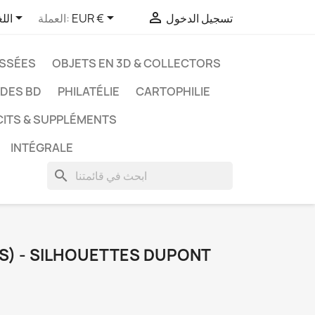



تسجيل الدخول
EUR €
العملة:
الل
ASSÉES
OBJETS EN 3D & COLLECTORS
UDES BD
PHILATÉLIE
CARTOPHILIE
CITS & SUPPLÉMENTS
INTÉGRALE
search
HS) - SILHOUETTES DUPONT