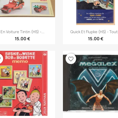
نظرة سريعة
نظرة سريعة


En Voiture Tintin (HS) -...
Quick Et Flupke (HS) - Tout.
15.00 €
15.00 €
der
favorite_border