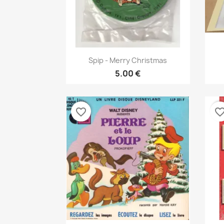
نظرة سريعة

Spip - Merry Christmas
5.00 €
favorite_border
favorite_bor