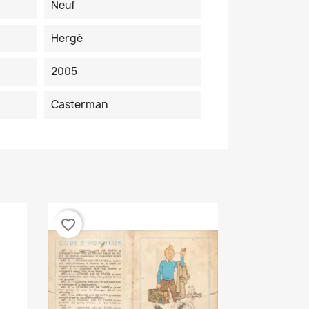
Neuf
Hergé
2005
Casterman
favorite_border