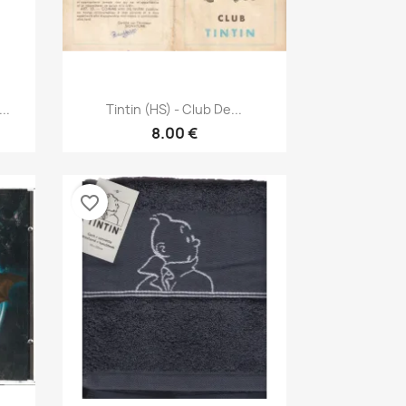
نظرة سريعة

..
Tintin (HS) - Club De...
8.00 €
favorite_border