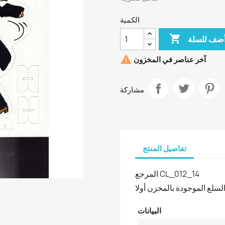
الكمية

ضف للسلة

آخر عناصر في المخزون
مشاركة
تفاصيل المنتج
المرجع
CL_012_14
لسلع الموجودة بالمخزن أولا
البيانات