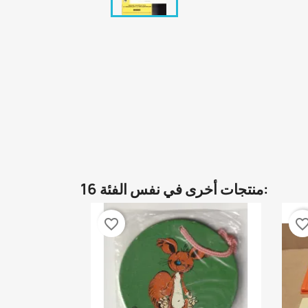
16 منتجات أخرى في نفس الفئة:
favorite_border
favorite_bor