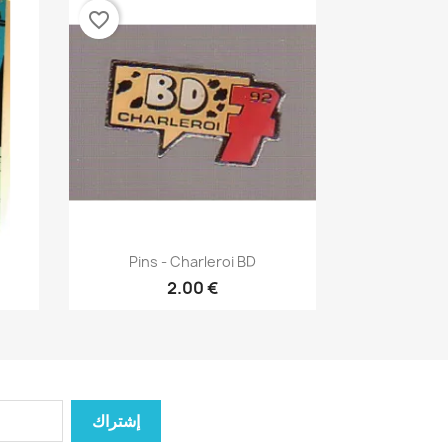
favorite_border
نظرة سريعة

)
Pins - Charleroi BD
2.00 €