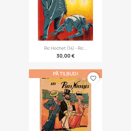
Ric Hochet (14) - Ric...
30,00 €
PÅ TILBUD!
favorite_border