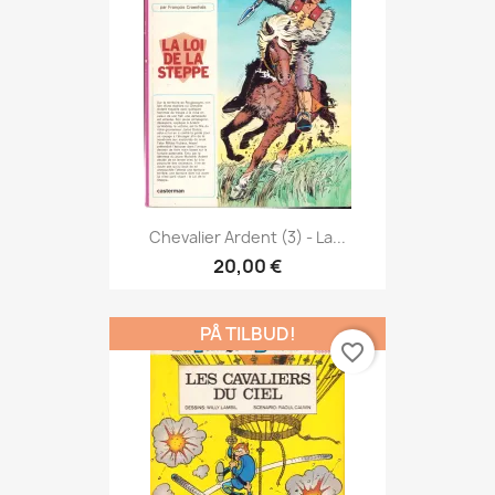
Chevalier Ardent (3) - La...
20,00 €
PÅ TILBUD!
favorite_border