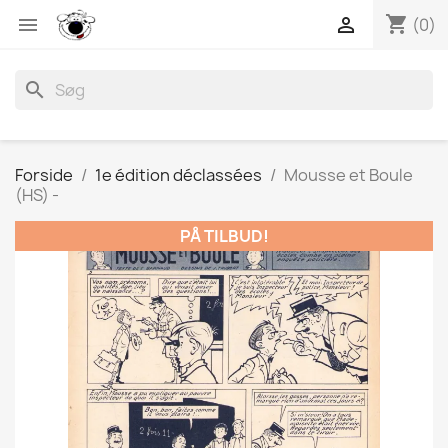
shopping_cart


(0)
search
Forside
1e édition déclassées
Mousse et Boule
(HS) -
PÅ TILBUD!