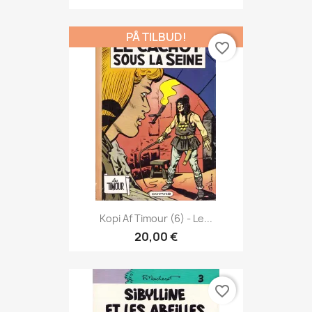
PÅ TILBUD!
favorite_border
Kopi Af Timour (6) - Le...
20,00 €
favorite_border