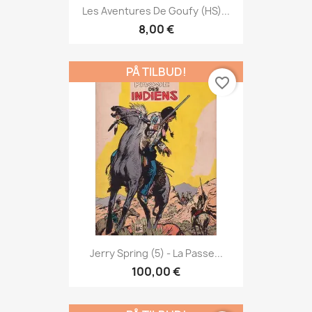
Les Aventures De Goufy (HS)...
8,00 €
PÅ TILBUD!
favorite_border
Jerry Spring (5) - La Passe...
100,00 €