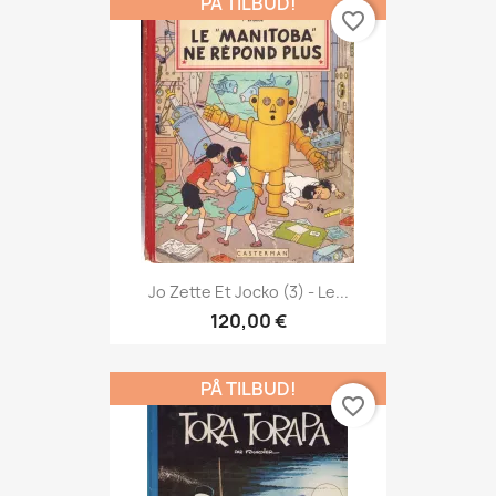
PÅ TILBUD!
favorite_border
Jo Zette Et Jocko (3) - Le...
120,00 €
PÅ TILBUD!
favorite_border