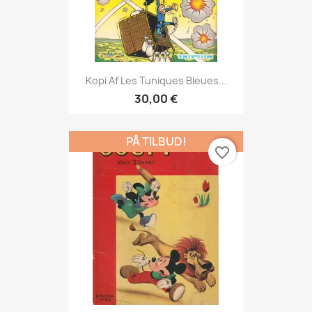
Kopi Af Les Tuniques Bleues...
30,00 €
PÅ TILBUD!
favorite_border