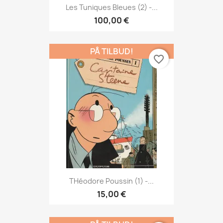
Les Tuniques Bleues (2) -...
100,00 €
PÅ TILBUD!
favorite_border
THéodore Poussin (1) -...
15,00 €