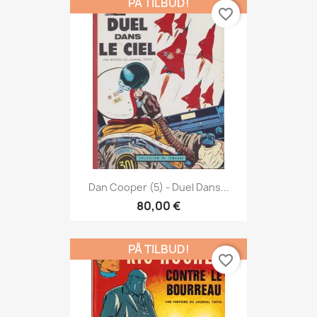
PÅ TILBUD!
favorite_border
Dan Cooper (5) - Duel Dans...
80,00 €
PÅ TILBUD!
favorite_border