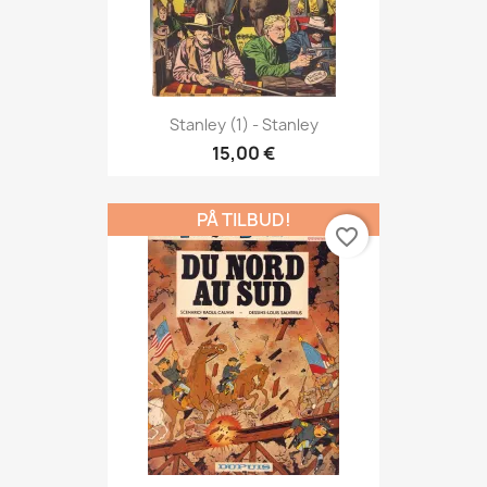
Stanley (1) - Stanley
15,00 €
PÅ TILBUD!
favorite_border