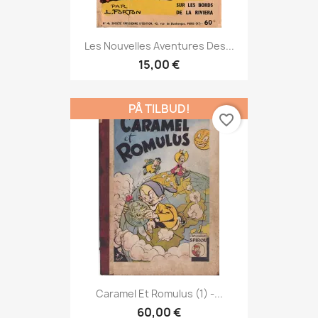
Les Nouvelles Aventures Des...
15,00 €
PÅ TILBUD!
favorite_border
Caramel Et Romulus (1) -...
60,00 €