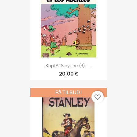
Kopi Af Sibylline (3) -...
20,00 €
PÅ TILBUD!
favorite_border