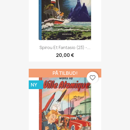
Spirou Et Fantasio (23) -...
20,00 €
PÅ TILBUD!
favorite_border
NY