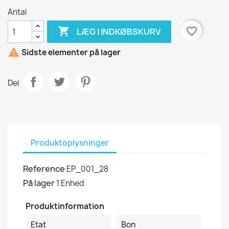
Antal

favorite_border
LÆG I INDKØBSKURV

Sidste elementer på lager
Del
Produktoplysninger
Reference
EP_001_28
På lager
1 Enhed
Produktinformation
Etat
Bon