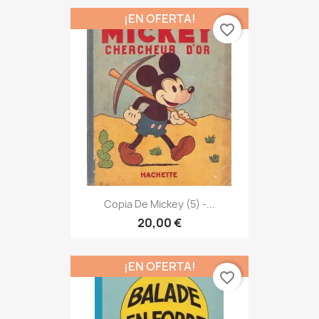
¡EN OFERTA!
favorite_border
Copia De Mickey (5) -...
20,00 €
¡EN OFERTA!
favorite_border