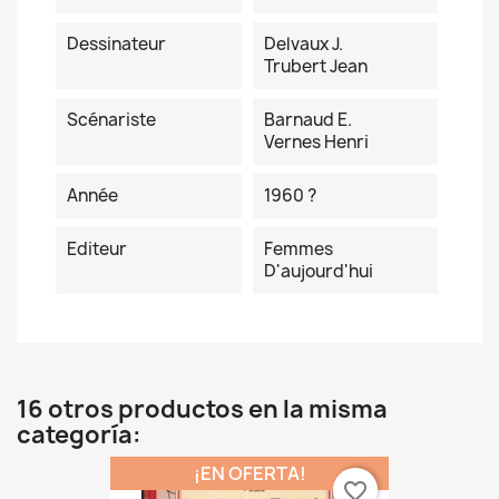
Dessinateur
Delvaux J.
Trubert Jean
Scénariste
Barnaud E.
Vernes Henri
Année
1960 ?
Editeur
Femmes
D'aujourd'hui
16 otros productos en la misma
categoría:
¡EN OFERTA!
favorite_border