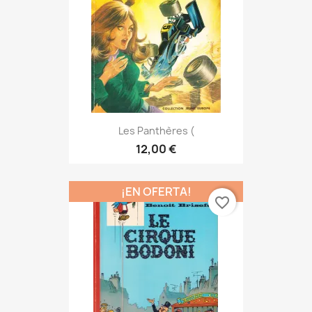
Les Panthères (
12,00 €
¡EN OFERTA!
favorite_border