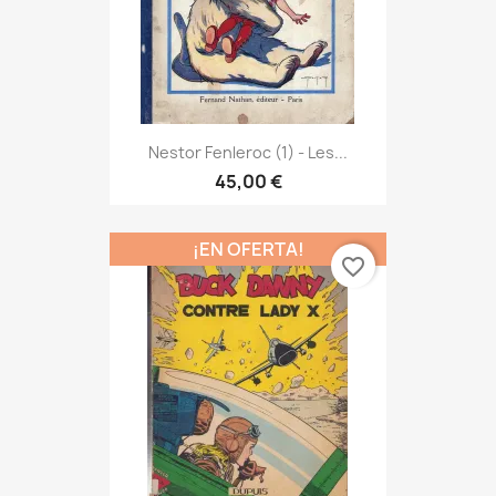
Nestor Fenleroc (1) - Les...
45,00 €
¡EN OFERTA!
favorite_border