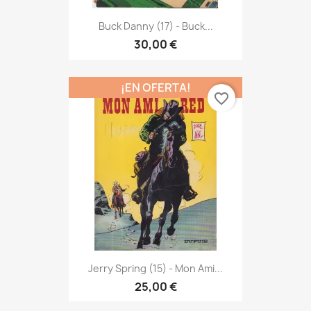
Buck Danny (17) - Buck...
30,00 €
¡EN OFERTA!
favorite_border
Jerry Spring (15) - Mon Ami...
25,00 €