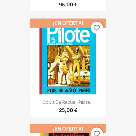
95,00 €
¡EN OFERTA!
favorite_border
Copia De Recueil Pilote...
25,00 €
¡EN OFERTA!
favorite_border