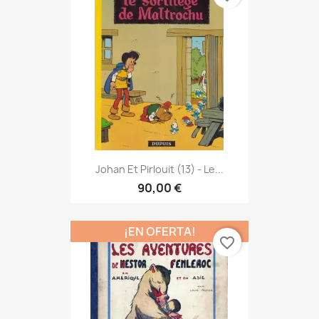
Johan Et Pirlouit (13) - Le...
90,00 €
¡EN OFERTA!
favorite_border