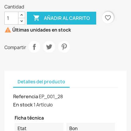
Cantidad

favorite_border
AÑADIR AL CARRITO

Últimas unidades en stock
Compartir
Detalles del producto
Referencia
EP_001_28
En stock
1 Artículo
Ficha técnica
Etat
Bon