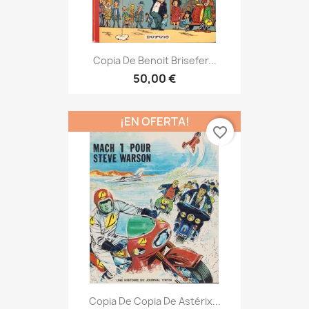
Copia De Benoit Brisefer...
50,00 €
¡EN OFERTA!
favorite_border
Copia De Copia De Astérix...