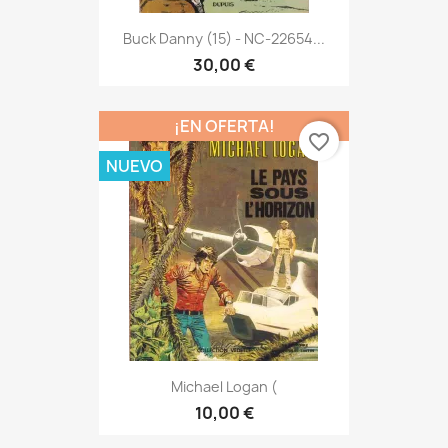
Buck Danny (15) - NC-22654...
30,00 €
¡EN OFERTA!
favorite_border
NUEVO
Michael Logan (
10,00 €