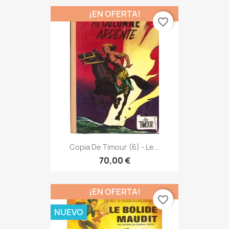
¡EN OFERTA!
favorite_border
Copia De Timour (6) - Le...
70,00 €
¡EN OFERTA!
favorite_border
NUEVO