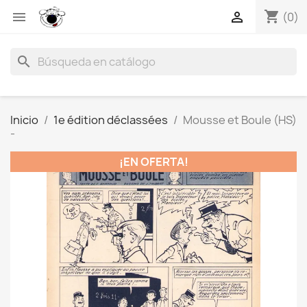
shopping_cart


(0)
search
Inicio
1e édition déclassées
Mousse et Boule (HS)
-
¡EN OFERTA!