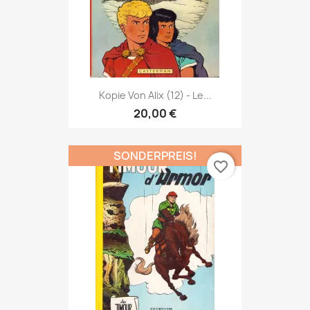
Kopie Von Alix (12) - Le...
20,00 €
SONDERPREIS!
favorite_border