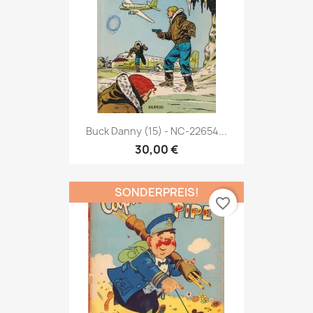
Buck Danny (15) - NC-22654...
30,00 €
SONDERPREIS!
favorite_border