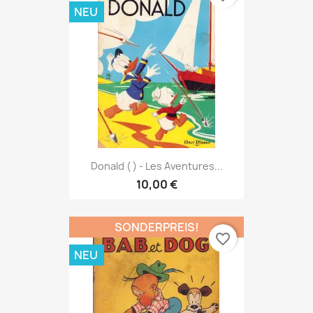
NEU
Donald ( ) - Les Aventures...
10,00 €
SONDERPREIS!
favorite_border
NEU