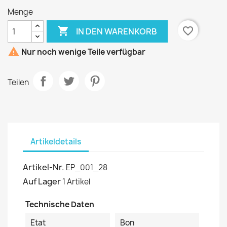
Menge

favorite_border
IN DEN WARENKORB

Nur noch wenige Teile verfügbar
Teilen
Artikeldetails
Artikel-Nr.
EP_001_28
Auf Lager
1 Artikel
Technische Daten
Etat
Bon