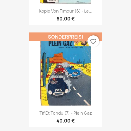
Kopie Von Timour (6) - Le...
60,00 €
SONDERPREIS!
favorite_border
Tif Et Tondu (7) - Plein Gaz
40,00 €