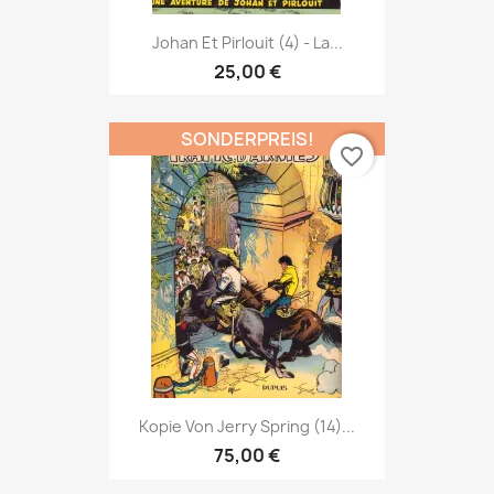
Johan Et Pirlouit (4) - La...
25,00 €
SONDERPREIS!
favorite_border
Kopie Von Jerry Spring (14)...
75,00 €