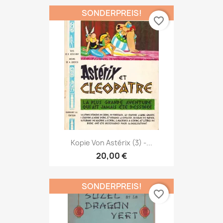
SONDERPREIS!
favorite_border
Kopie Von Astérix (3) -...
20,00 €
SONDERPREIS!
favorite_border