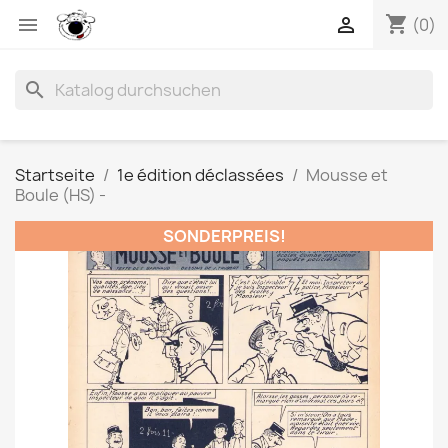
shopping_cart


(0)
search
Startseite
1e édition déclassées
Mousse et
Boule (HS) -
SONDERPREIS!