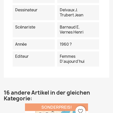
Dessinateur
Delvaux J.
Trubert Jean
Scénariste
Barnaud E.
Vernes Henri
Année
1960 ?
Editeur
Femmes
D'aujourd'hui
16 andere Artikel in der gleichen
Kategorie:
SONDERPREIS!
favorite_border