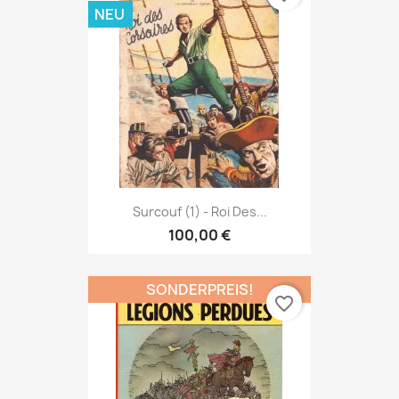
NEU
Surcouf (1) - Roi Des...
100,00 €
SONDERPREIS!
favorite_border