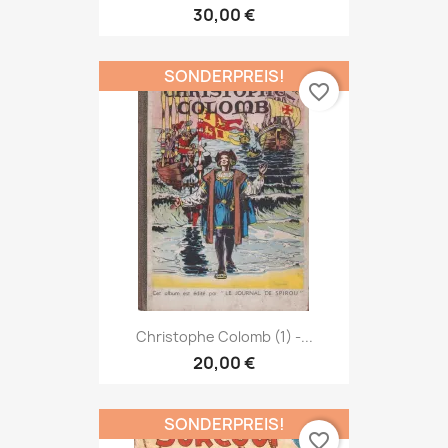
30,00 €
SONDERPREIS!
favorite_border
Christophe Colomb (1) -...
20,00 €
SONDERPREIS!
favorite_border