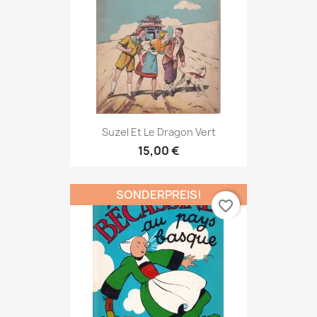
Suzel Et Le Dragon Vert
15,00 €
SONDERPREIS!
favorite_border