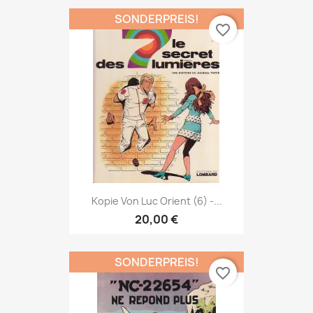
SONDERPREIS!
favorite_border
Kopie Von Luc Orient (6) -...
20,00 €
SONDERPREIS!
favorite_border