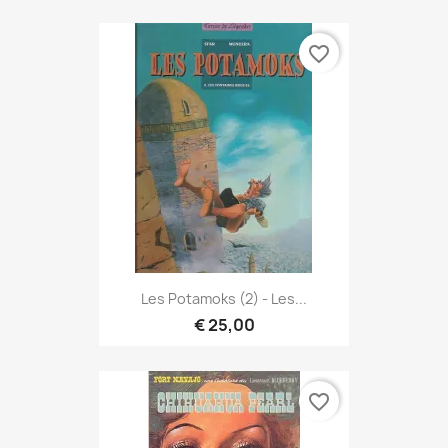
favorite_border
Les Potamoks (2) - Les...
€ 25,00
favorite_border