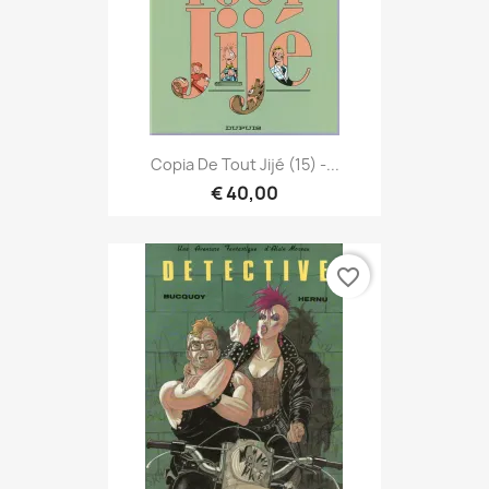
Copia De Tout Jijé (15) -...
€ 40,00
favorite_border