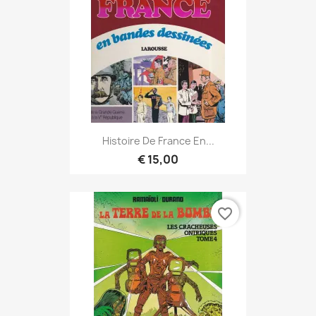
Histoire De France En...
€ 15,00
favorite_border