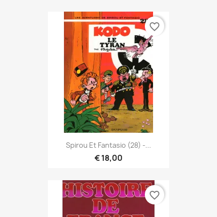
favorite_border
Spirou Et Fantasio (28) -...
€ 18,00
favorite_border