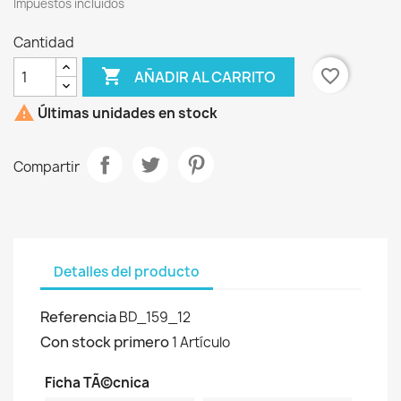
Impuestos incluídos
Cantidad

favorite_border
AÑADIR AL CARRITO

Últimas unidades en stock
Compartir
Detalles del producto
Referencia
BD_159_12
Con stock primero
1 Artículo
Ficha TÃ©cnica