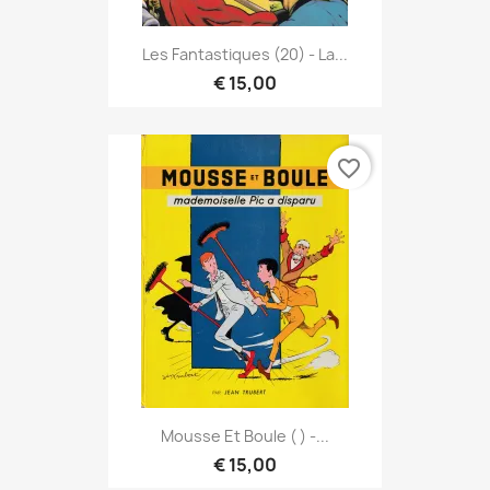
Les Fantastiques (20) - La...
€ 15,00
favorite_border
Mousse Et Boule ( ) -...
€ 15,00