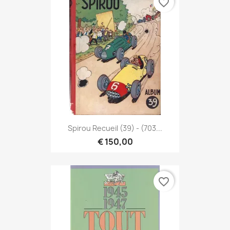
favorite_border
Spirou Recueil (39) - (703...
€ 150,00
favorite_border