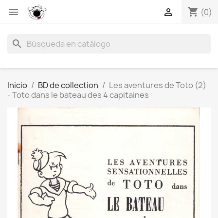
shopping_cart


(0)
search
Inicio
BD de collection
Les aventures de Toto (2)
- Toto dans le bateau des 4 capitaines