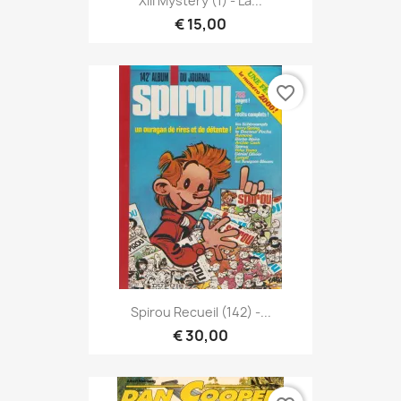
XIII Mystery (1) - La...
€ 15,00
favorite_border
Spirou Recueil (142) -...
€ 30,00