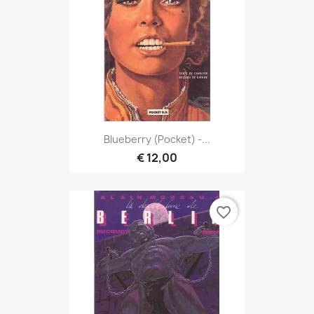
Blueberry (Pocket) -...
€ 12,00
favorite_border