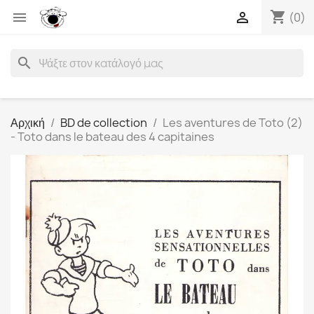
shopping_cart


(0)
search
Αρχική
BD de collection
Les aventures de Toto (2)
- Toto dans le bateau des 4 capitaines