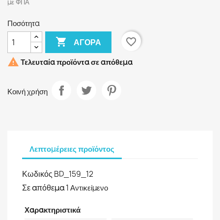
με ΦΠΑ
Ποσότητα

favorite_border
ΑΓΟΡΆ

Τελευταία προϊόντα σε απόθεμα
Κοινή χρήση
Λεπτομέρειες προϊόντος
Κωδικός
BD_159_12
Σε απόθεμα
1 Αντικείμενο
Χαρακτηριστικά