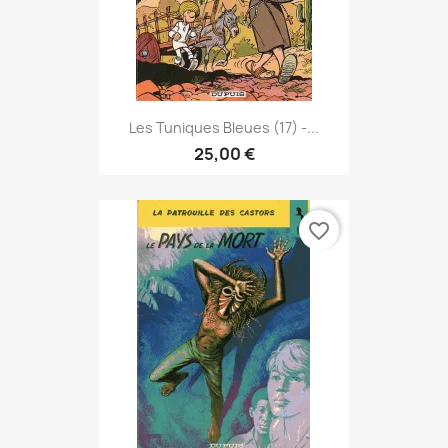
Les Tuniques Bleues (17) -...
25,00 €
favorite_border