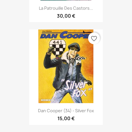
La Patrouille Des Castors...
30,00 €
favorite_border
Dan Cooper (34) - Silver Fox
15,00 €