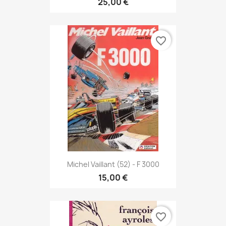
25,00 €
favorite_border
Michel Vaillant (52) - F 3000
15,00 €
favorite_border