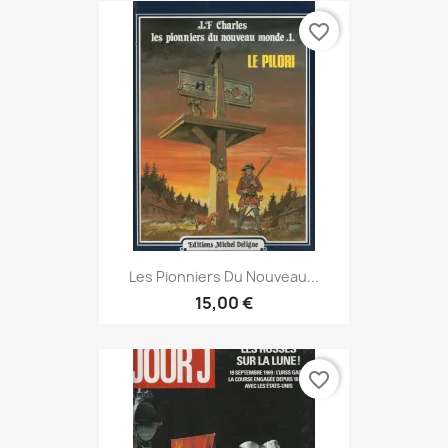
favorite_border
Les Pionniers Du Nouveau...
15,00 €
favorite_border