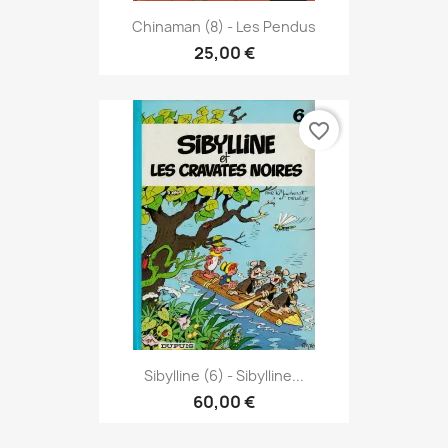
Chinaman (8) - Les Pendus
25,00 €
favorite_border
Sibylline (6) - Sibylline...
60,00 €