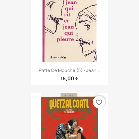
Patte De Mouche (5) - Jean...
15,00 €
favorite_border