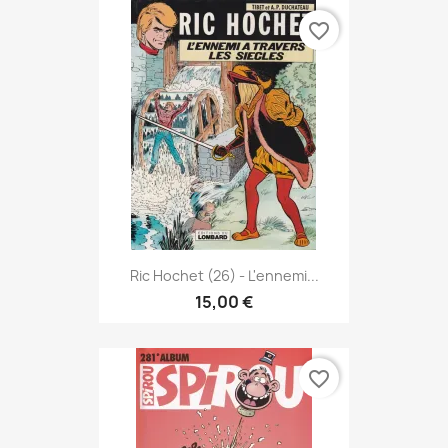
favorite_border
Ric Hochet (26) - L'ennemi...
15,00 €
favorite_border