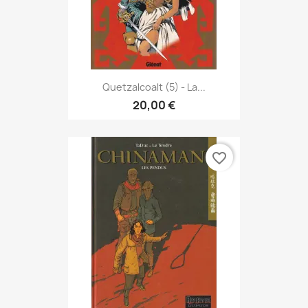
Quetzalcoalt (5) - La...
20,00 €
favorite_border