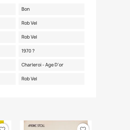
Bon
Rob Vel
Rob Vel
1970 ?
Charleroi - Age D'or
Rob Vel
vorite_border
favorite_border