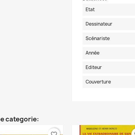
Etat
Dessinateur
Scénariste
Année
Editeur
Couverture
e categorie:
favorite_border
fa