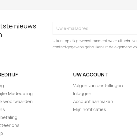
tste nieuws
n
U kunt op elk gewenst moment weer uitschrijven
contactgegevens gebruiken uit de algemene v
BEDRIJF
UW ACCOUNT
ng
Volgen van bestellingen
ijke Mededeling
Inloggen
iksvoorwaarden
Account aanmaken
ons
Mijn notificaties
 betaling
cteer ons
ap