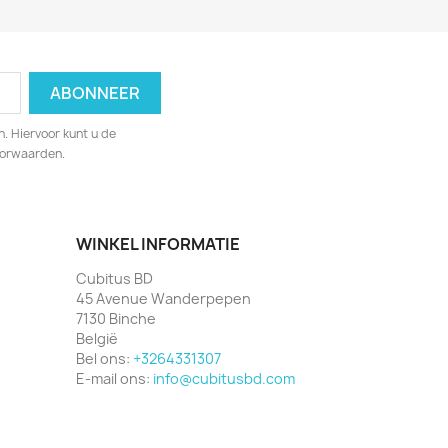
. Hiervoor kunt u de
oorwaarden.
WINKEL INFORMATIE
Cubitus BD
45 Avenue Wanderpepen
7130 Binche
België
Bel ons:
+3264331307
E-mail ons:
info@cubitusbd.com