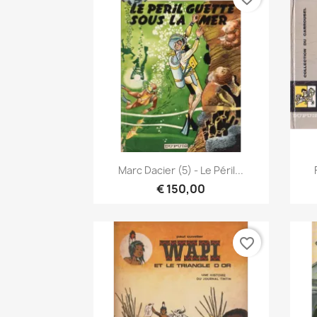
Snel bekijken

Marc Dacier (5) - Le Péril...
€ 150,00
favorite_border