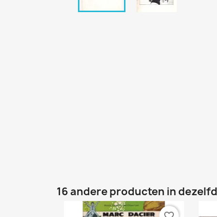
16 andere producten in dezelfd
favorite_border