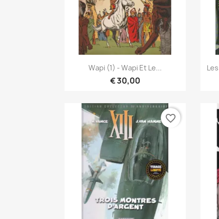
Snel bekijken

Wapi (1) - Wapi Et Le...
Les
€ 30,00
favorite_border