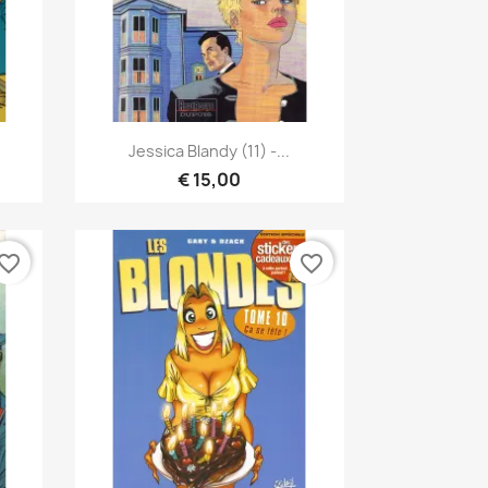
Snel bekijken

Jessica Blandy (11) -...
€ 15,00
vorite_border
favorite_border