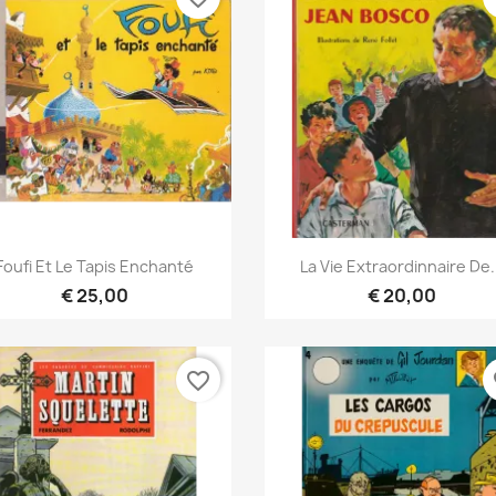
Snel bekijken
Snel bekijken


Foufi Et Le Tapis Enchanté
La Vie Extraordinnaire De.
€ 25,00
€ 20,00
favorite_border
fa