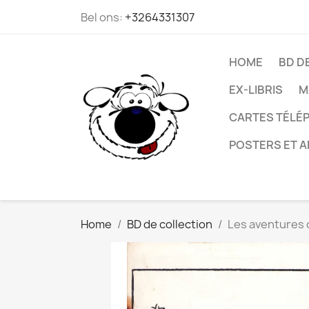
Bel ons:
+3264331307
HOME
BD D
EX-LIBRIS
M
CARTES TÉLÉP
POSTERS ET A
Home
BD de collection
Les aventures d