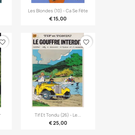
Snel bekijken

Les Blondes (10) - Ca Se Fête
€ 15,00
vorite_border
favorite_border
Snel bekijken

r
Tif Et Tondu (26) - Le...
€ 25,00