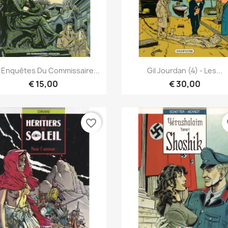
Snel bekijken
Snel bekijken


 Enquêtes Du Commissaire...
Gil Jourdan (4) - Les...
€ 15,00
€ 30,00
favorite_border
fa