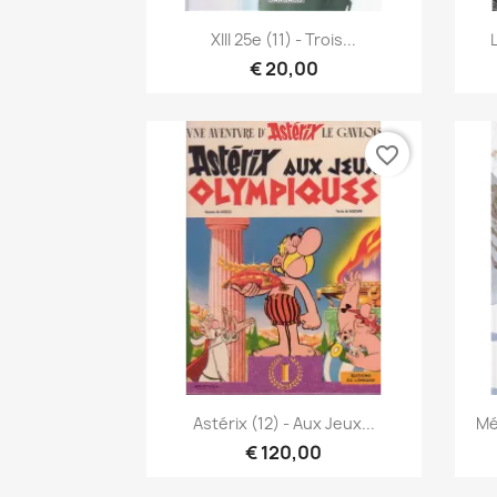
Snel bekijken

XIII 25e (11) - Trois...
L
€ 20,00
favorite_border
Snel bekijken

Astérix (12) - Aux Jeux...
Mé
€ 120,00