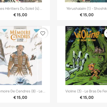
Snel bekijken
Snel bekijken


es Héritiers Du Soleil (4)...
Yérushalaïm (1) - Shoshik
€ 15,00
€ 15,00
favorite_border
fa
Snel bekijken
Snel bekijken


moire De Cendres (8) - Le...
Violine (3) - Le Bras De Fe
€ 15,00
€ 15,00