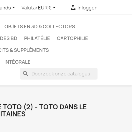



lands
Valuta:
EUR €
Inloggen
OBJETS EN 3D & COLLECTORS
UDES BD
PHILATÉLIE
CARTOPHILIE
CITS & SUPPLÉMENTS
INTÉGRALE
search
 TOTO (2) - TOTO DANS LE
ITAINES