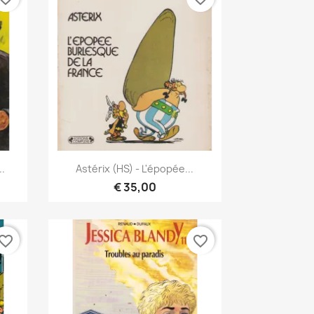
Snel bekijken

..
Astérix (HS) - L'épopée...
€ 35,00
vorite_border
favorite_border