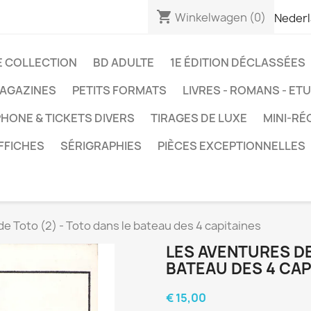
shopping_cart
Winkelwagen
(0)
Neder
E COLLECTION
BD ADULTE
1E ÉDITION DÉCLASSÉES
AGAZINES
PETITS FORMATS
LIVRES - ROMANS - ET
HONE & TICKETS DIVERS
TIRAGES DE LUXE
MINI-RÉ
FFICHES
SÉRIGRAPHIES
PIÈCES EXCEPTIONNELLES
e Toto (2) - Toto dans le bateau des 4 capitaines
LES AVENTURES DE
BATEAU DES 4 CAP
€ 15,00