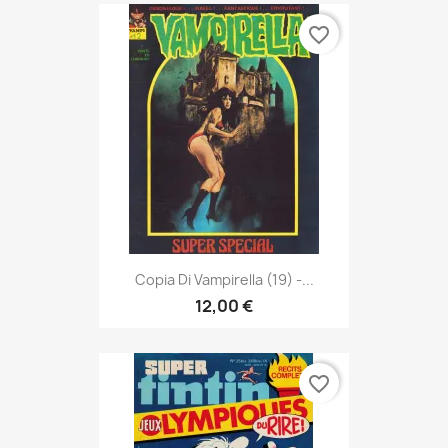
favorite_border
Copia Di Vampirella (19) -...
12,00 €
favorite_border