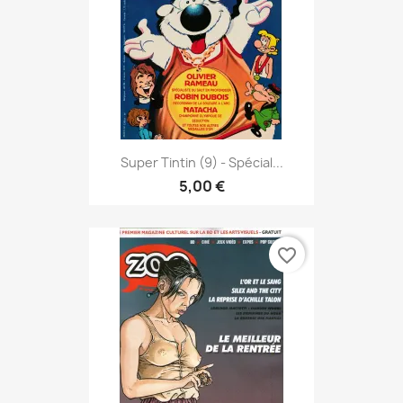
Super Tintin (9) - Spécial...
5,00 €
favorite_border