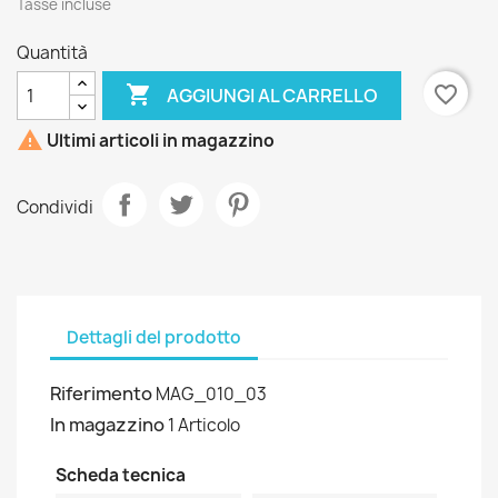
Tasse incluse
Quantità

favorite_border
AGGIUNGI AL CARRELLO

Ultimi articoli in magazzino
Condividi
Dettagli del prodotto
Riferimento
MAG_010_03
In magazzino
1 Articolo
Scheda tecnica