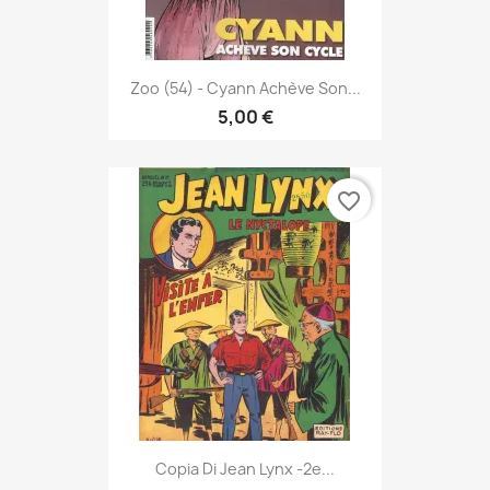
Zoo (54) - Cyann Achève Son...
5,00 €
favorite_border
Copia Di Jean Lynx -2e...