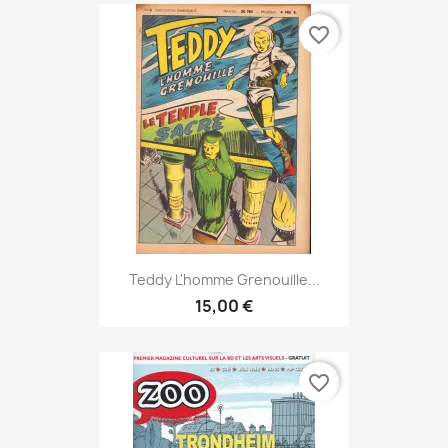
favorite_border
Teddy L'homme Grenouille...
15,00 €
favorite_border