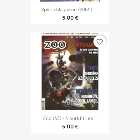
Spirou Magazine (2069) -...
5,00 €
favorite_border
Zoo (43) - Niourk Et Les...
5,00 €