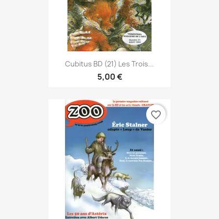
Cubitus BD (21) Les Trois...
5,00 €
favorite_border