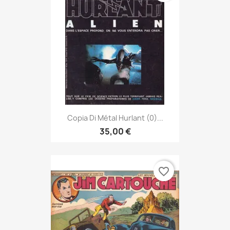
Copia Di Métal Hurlant (0)...
35,00 €
favorite_border