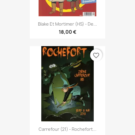
Blake Et Mortimer (HS) - De...
18,00 €
favorite_border
Carrefour (21) - Rochefort...