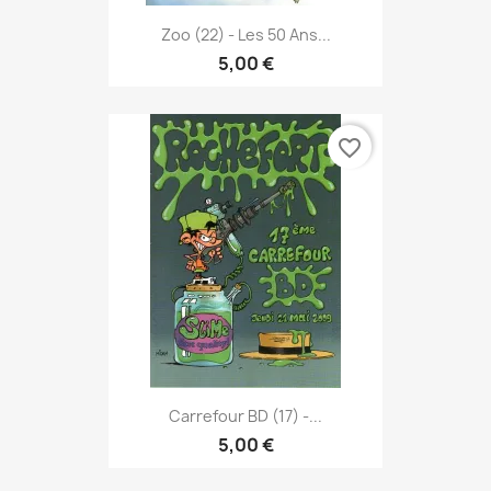
Zoo (22) - Les 50 Ans...
5,00 €
favorite_border
Carrefour BD (17) -...
5,00 €