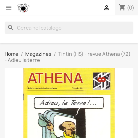
shopping_cart


(0)
search
Home
Magazines
Tintin (HS) - revue Athena (72)
- Adieu la terre