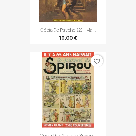
Cópia De Psycho (2) - Ma...
10,00 €
favorite_border
Cópia De Cópia De Spirou...