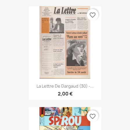
favorite_border
La Lettre De Dargaud (30) -...
2,00 €
favorite_border