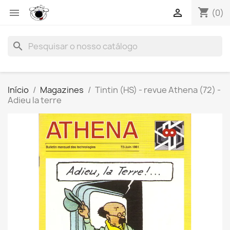
shopping_cart


(0)
search
Início
Magazines
Tintin (HS) - revue Athena (72) -
Adieu la terre