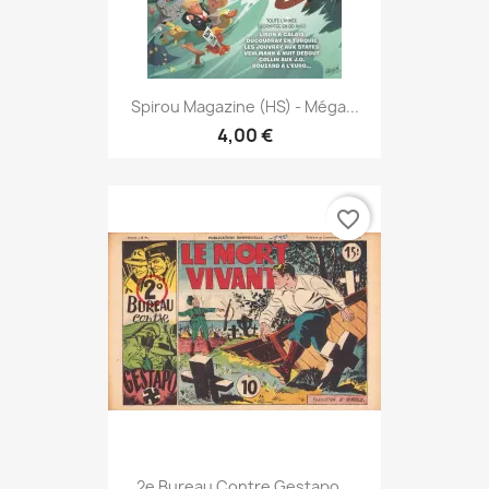
Spirou Magazine (HS) - Méga...
4,00 €
favorite_border
2e Bureau Contre Gestapo...