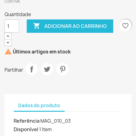
Com IVA
Quantidade

favorite_border
ADICIONAR AO CARRINHO

Últimos artigos em stock
Partilhar
Dados do produto
Referência
MAG_010_03
Disponível
1 Item