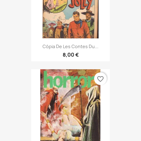
Cópia De Les Contes Du...
8,00 €
favorite_border