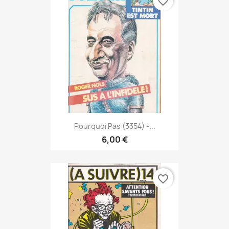
favorite_border
Pourquoi Pas (3354) -...
6,00 €
favorite_border