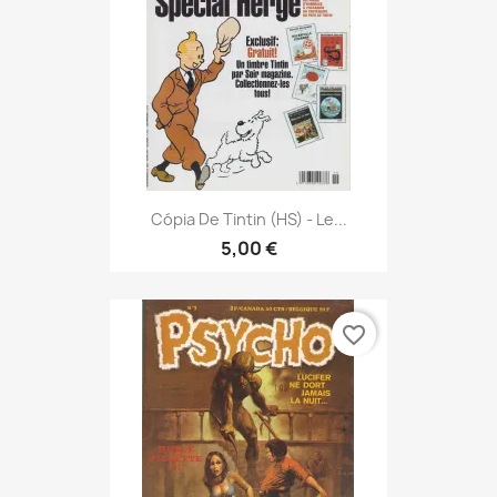
Cópia De Tintin (HS) - Le...
5,00 €
favorite_border