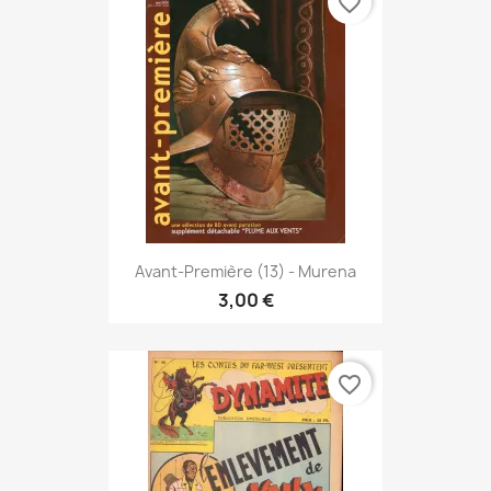
favorite_border
Avant-Première (13) - Murena
3,00 €
favorite_border