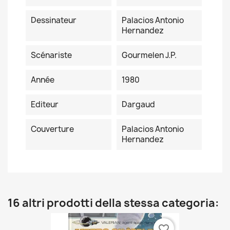
Dessinateur
Palacios Antonio
Hernandez
Scénariste
Gourmelen J.P.
Année
1980
Editeur
Dargaud
Couverture
Palacios Antonio
Hernandez
16 altri prodotti della stessa categoria:
favorite_border