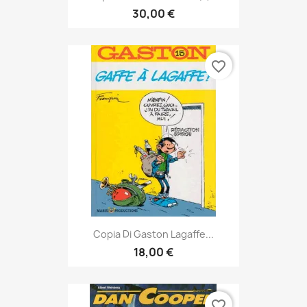
30,00 €
favorite_border
Copia Di Gaston Lagaffe...
18,00 €
favorite_border