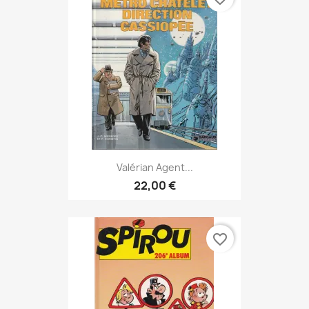
Valérian Agent...
22,00 €
favorite_border