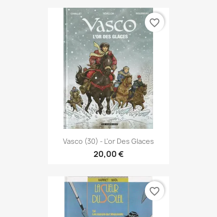
favorite_border
Vasco (30) - L'or Des Glaces
20,00 €
favorite_border