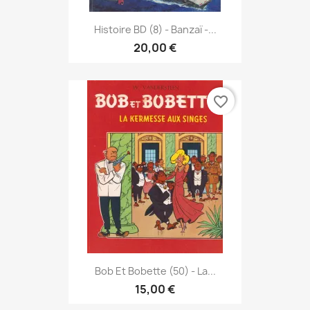
Histoire BD (8) - Banzaï -...
20,00 €
favorite_border
Bob Et Bobette (50) - La...
15,00 €