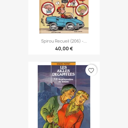
Spirou Recueil (206) -...
40,00 €
favorite_border