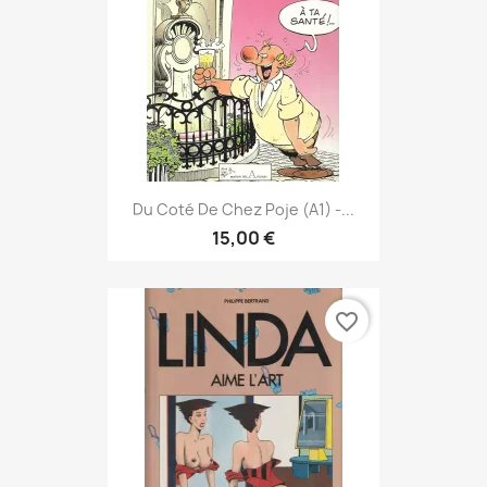
Du Coté De Chez Poje (A1) -...
15,00 €
favorite_border