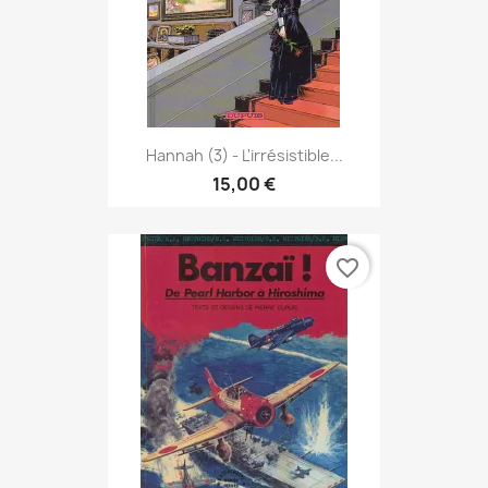
Hannah (3) - L'irrésistible...
15,00 €
favorite_border