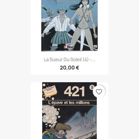
La Sueur Du Soleil (4) -...
20,00 €
favorite_border