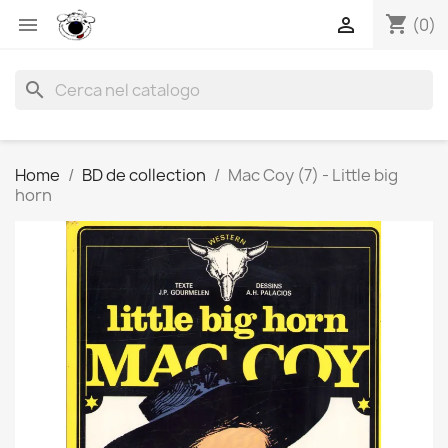
shopping_cart


(0)
search
Home
BD de collection
Mac Coy (7) - Little big
horn