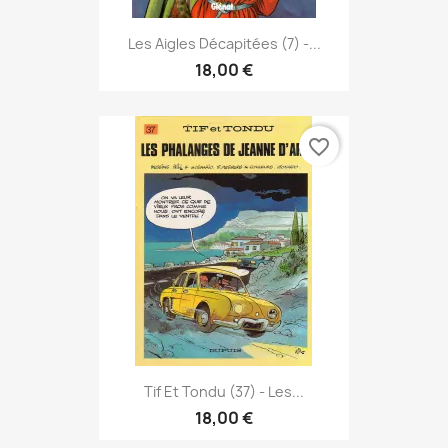
Les Aigles Décapitées (7) -...
18,00 €
favorite_border
Tif Et Tondu (37) - Les...
18,00 €