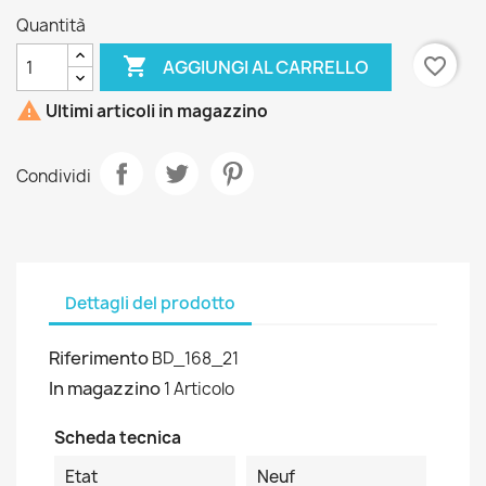
Quantità

favorite_border
AGGIUNGI AL CARRELLO

Ultimi articoli in magazzino
Condividi
Dettagli del prodotto
Riferimento
BD_168_21
In magazzino
1 Articolo
Scheda tecnica
Etat
Neuf