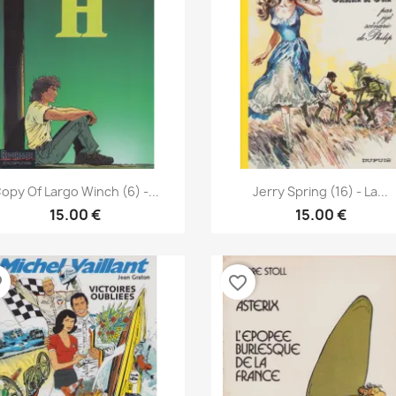
نظرة سريعة
نظرة سريعة


opy Of Largo Winch (6) -...
Jerry Spring (16) - La...
15.00 €
15.00 €
der
favorite_border