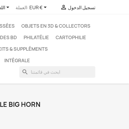



تسجيل الدخول
EUR €
العملة:
الل
ASSÉES
OBJETS EN 3D & COLLECTORS
UDES BD
PHILATÉLIE
CARTOPHILIE
CITS & SUPPLÉMENTS
INTÉGRALE
search
TLE BIG HORN