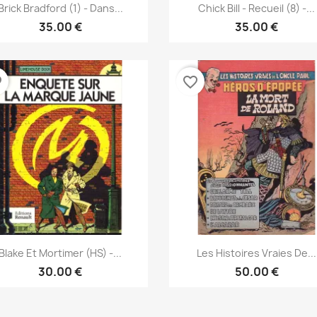
نظرة سريعة
نظرة سريعة


Brick Bradford (1) - Dans...
Chick Bill - Recueil (8) -...
35.00 €
35.00 €
der
favorite_border
نظرة سريعة
نظرة سريعة


Blake Et Mortimer (HS) -...
Les Histoires Vraies De...
30.00 €
50.00 €