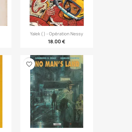
نظرة سريعة

Yalek ( ) - Opération Nessy
18.00 €
favorite_border