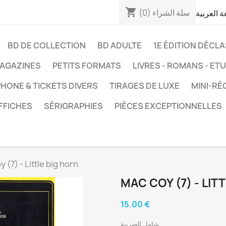
shopping_cart
سلة الشراء
(0)
غة العربية
BD DE COLLECTION
BD ADULTE
1E ÉDITION DÉCL
AGAZINES
PETITS FORMATS
LIVRES - ROMANS - ET
HONE & TICKETS DIVERS
TIRAGES DE LUXE
MINI-RÉ
FFICHES
SÉRIGRAPHIES
PIÈCES EXCEPTIONNELLES
 (7) - Little big horn
MAC COY (7) - LIT
15.00 €
شامل للضريبة