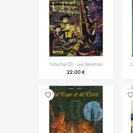
نظرة سريعة

Totoche (3) - Les Sinistrés
C
22.00 €
favorite_border
favorite_bor