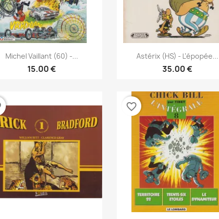
نظرة سريعة
نظرة سريعة


Michel Vaillant (60) -...
Astérix (HS) - L'épopée...
15.00 €
35.00 €
der
favorite_border