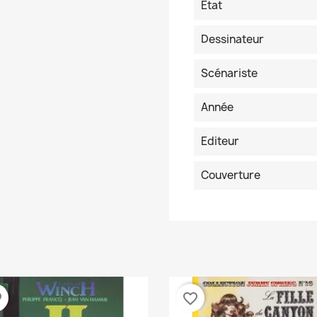
Etat
Dessinateur
Scénariste
Année
Editeur
Couverture
der
favorite_border