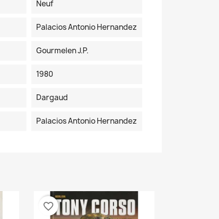
Neuf
Palacios Antonio Hernandez
Gourmelen J.P.
1980
Dargaud
Palacios Antonio Hernandez
favorite_border