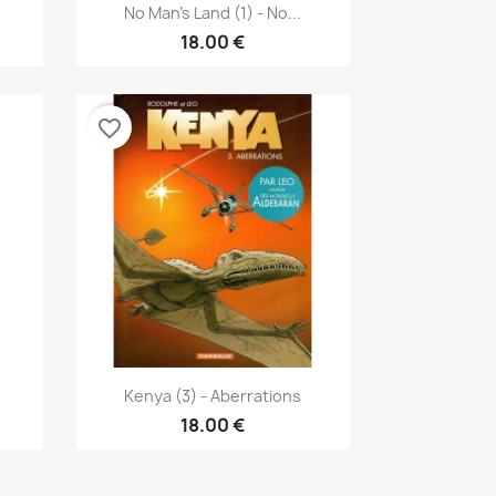
نظرة سريعة

No Man's Land (1) - No...
18.00 €
favorite_border
نظرة سريعة

Kenya (3) - Aberrations
18.00 €