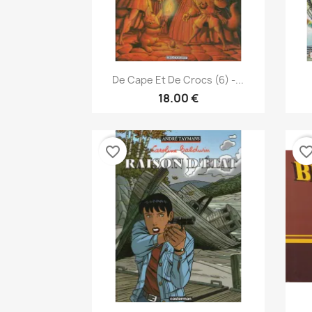
نظرة سريعة

De Cape Et De Crocs (6) -...
18.00 €
favorite_border
favorite_bor