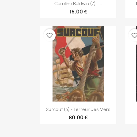
نظرة سريعة

Caroline Baldwin (7) -...
15.00 €
favorite_border
favorite_bor
نظرة سريعة

Surcouf (3) - Terreur Des Mers
80.00 €