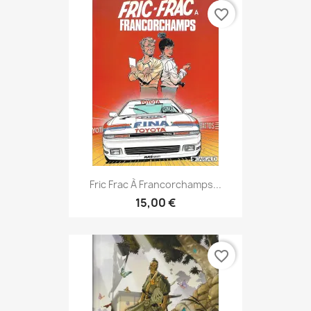
favorite_border
Fric Frac À Francorchamps...
15,00 €
favorite_border