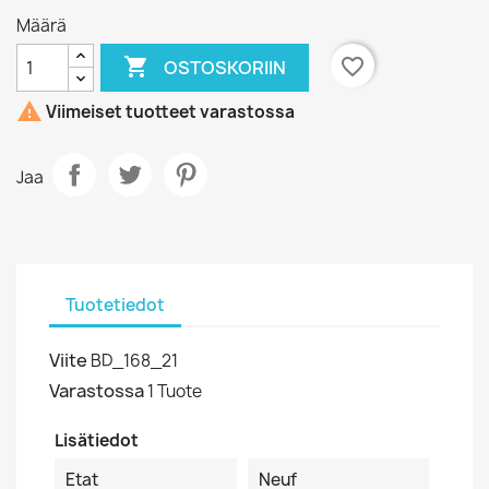
Määrä

favorite_border
OSTOSKORIIN

Viimeiset tuotteet varastossa
Jaa
Tuotetiedot
Viite
BD_168_21
Varastossa
1 Tuote
Lisätiedot
Etat
Neuf