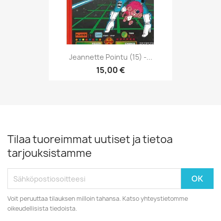
Jeannette Pointu (15) -...
15,00 €
Tilaa tuoreimmat uutiset ja tietoa
tarjouksistamme
Voit peruuttaa tilauksen milloin tahansa. Katso yhteystietomme
oikeudellisista tiedoista.