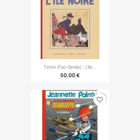
Tintin (Fac-Simile) - L'île...
50,00 €
favorite_border