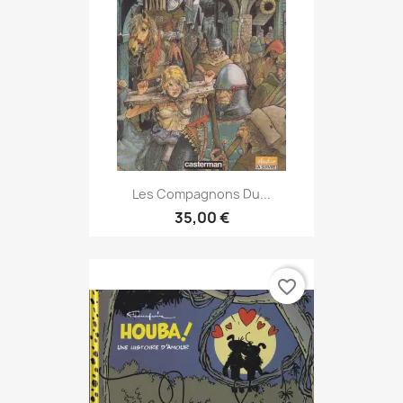
Les Compagnons Du...
35,00 €
favorite_border