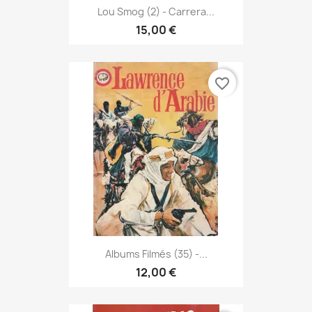
Lou Smog (2) - Carrera...
15,00 €
favorite_border
Albums Filmés (35) -...
12,00 €