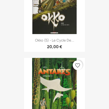
Okko (5) - Le Cycle De...
20,00 €
favorite_border