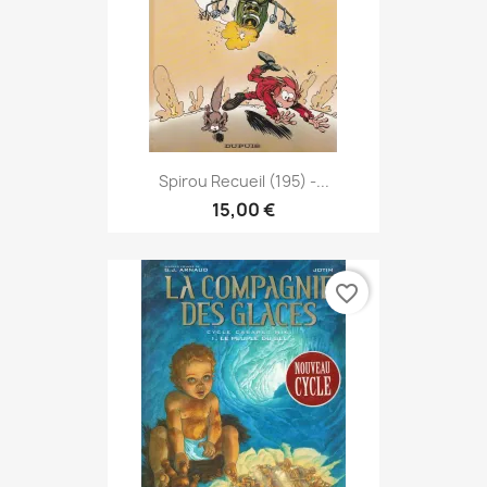
Spirou Recueil (195) -...
15,00 €
favorite_border