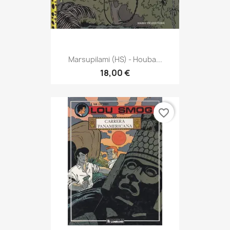
Marsupilami (HS) - Houba...
18,00 €
favorite_border