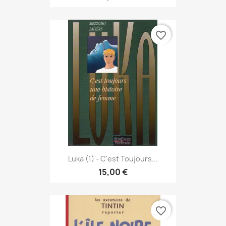
favorite_border
Luka (1) - C'est Toujours...
15,00 €
favorite_border