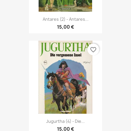
Antares (2) - Antares...
15,00 €
favorite_border
Jugurtha (4) - Die...
15,00 €