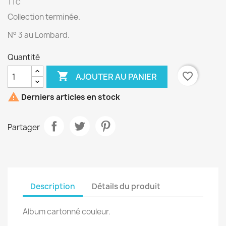
TTC
Collection terminée.
N° 3 au Lombard.
Quantité

favorite_border
AJOUTER AU PANIER

Derniers articles en stock
Partager
Description
Détails du produit
Album cartonné couleur.