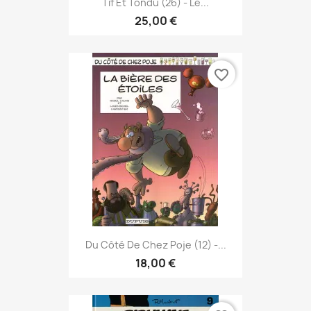
Tif Et Tondu (26) - Le...
25,00 €
favorite_border
Du Côté De Chez Poje (12) -...
18,00 €