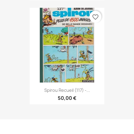
favorite_border
Spirou Recueil (117) -...
50,00 €