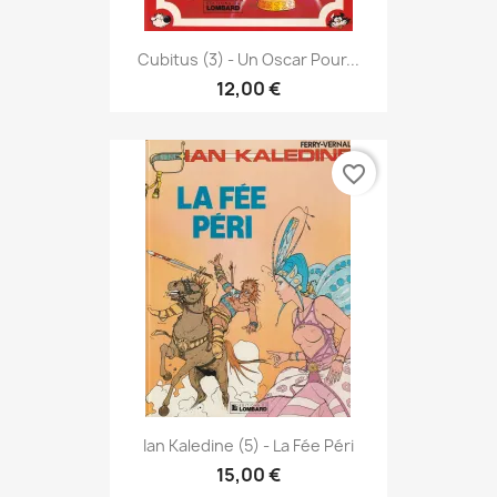
Cubitus (3) - Un Oscar Pour...
12,00 €
favorite_border
Ian Kaledine (5) - La Fée Péri
15,00 €