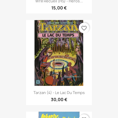
Wrill Recueil (HS) - Héros...
15,00 €
favorite_border
Tarzan (4) - Le Lac Du Temps
30,00 €