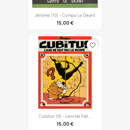
Jérôme (10) - Compo Le Géant
15,00 €
favorite_border
Cubitus (9) - L'ami Ne Fait...
15,00 €