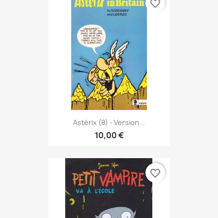
favorite_border
Astérix (8) - Version...
10,00 €
favorite_border