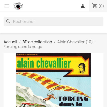
shopping_cart


(0)
search
Accueil
BD de collection
Alain Chevalier (10) -
Forcing dans la neige