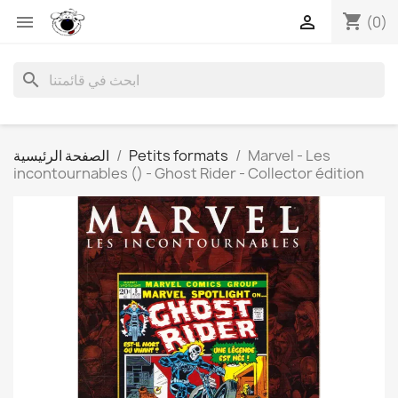
shopping_cart


(0)
search
Marvel - Les
Petits formats
الصفحة الرئيسية
incontournables () - Ghost Rider - Collector édition