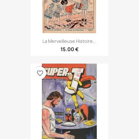
La Merveilleuse Histoire...
15.00 €
favorite_border