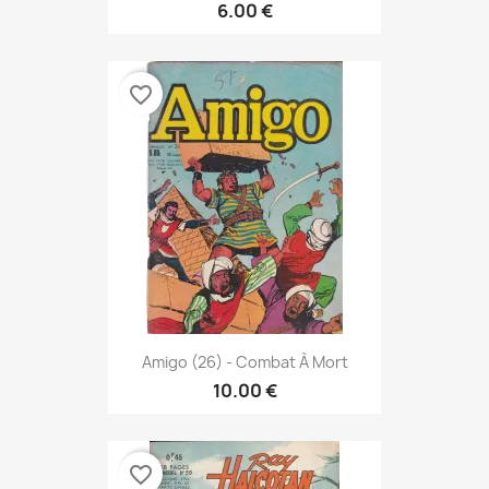
6.00 €
favorite_border
Amigo (26) - Combat À Mort
10.00 €
favorite_border