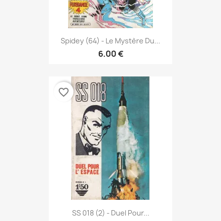
Spidey (64) - Le Mystère Du...
6.00 €
favorite_border
SS 018 (2) - Duel Pour...