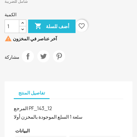
شامل للضريبة
الكمية

favorite_border
أضف للسلة

آخر عناصر في المخزون
مشاركة
تفاصيل المنتج
المرجع
PF_143_12
السلع الموجودة بالمخزن أولا
1 سلعة
البيانات