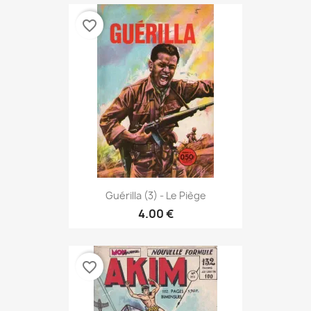
favorite_border
Guérilla (3) - Le Piège
4.00 €
favorite_border