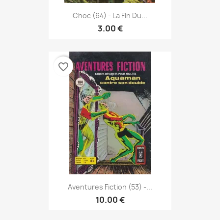
Choc (64) - La Fin Du...
3.00 €
favorite_border
Aventures Fiction (53) -...
10.00 €