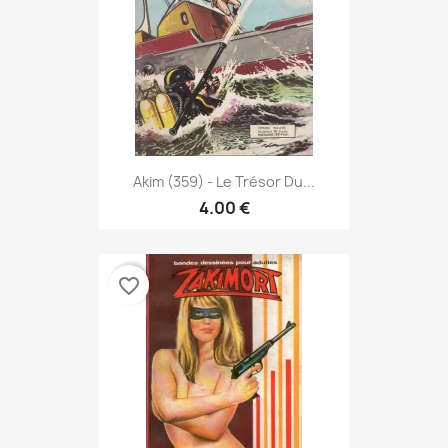
Akim (359) - Le Trésor Du...
4.00 €
favorite_border