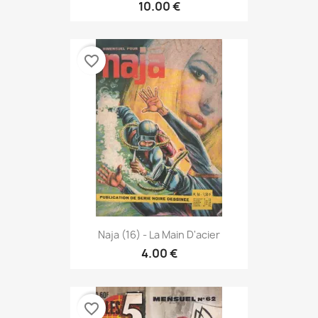
10.00 €
favorite_border
Naja (16) - La Main D'acier
4.00 €
favorite_border