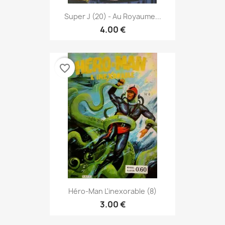
Super J (20) - Au Royaume...
4.00 €
favorite_border
Héro-Man L'inexorable (8)
3.00 €