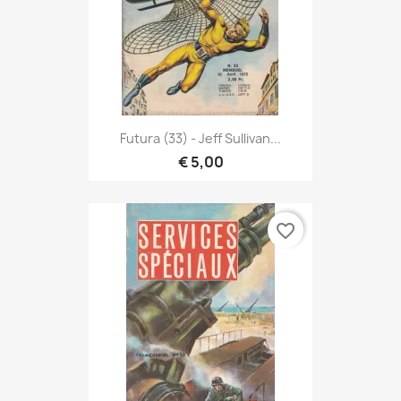
Futura (33) - Jeff Sullivan...
€ 5,00
favorite_border