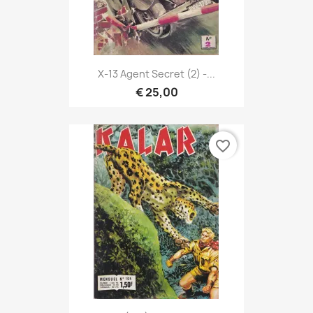
X-13 Agent Secret (2) -...
€ 25,00
favorite_border