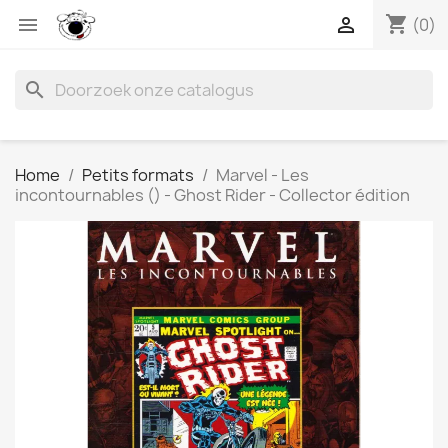
shopping_cart


(0)
search
Home
Petits formats
Marvel - Les
incontournables () - Ghost Rider - Collector édition