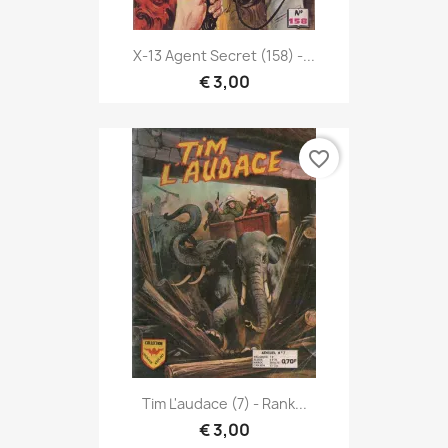
X-13 Agent Secret (158) -...
€ 3,00
favorite_border
Tim L'audace (7) - Rank...
€ 3,00