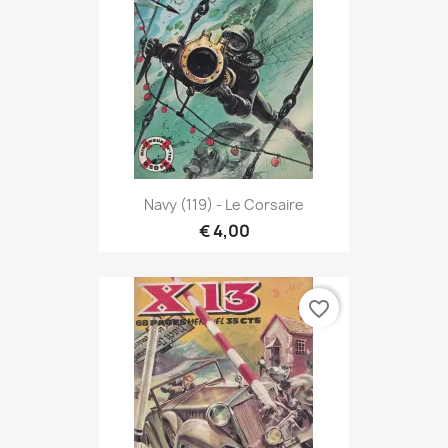
Navy (119) - Le Corsaire
€ 4,00
favorite_border