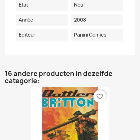
Etat
Neuf
Année
2008
Editeur
Panini Comics
16 andere producten in dezelfde
categorie:
favorite_border