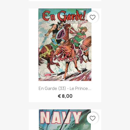
favorite_border
En Garde (33) - Le Prince...
€ 8,00
favorite_border