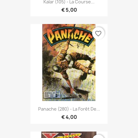
Kalar (105) - La Course...
€ 5,00
favorite_border
Panache (280) - La Forêt De...
€ 4,00