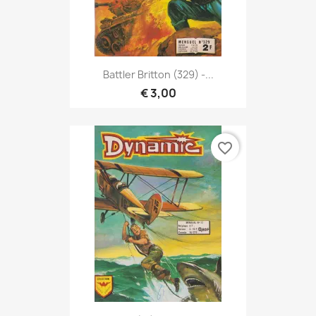
Battler Britton (329) -...
€ 3,00
favorite_border