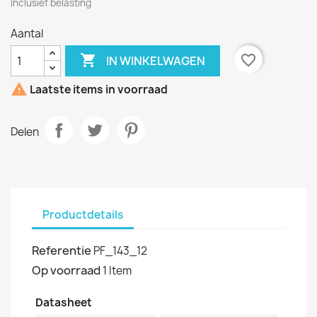
Inclusief belasting
Aantal

favorite_border
IN WINKELWAGEN

Laatste items in voorraad
Delen
Productdetails
Referentie
PF_143_12
Op voorraad
1 Item
Datasheet