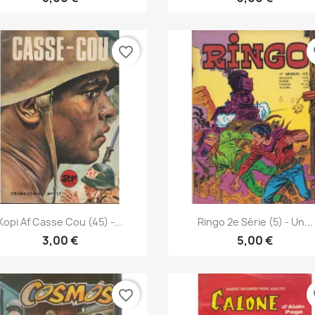
favorite_border
fa
Vis her
Vis her


Kopi Af Casse Cou (45) -...
Ringo 2e Série (5) - Un...
3,00 €
5,00 €
favorite_border
fa