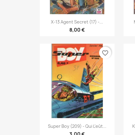
Vis her

X-13 Agent Secret (17) -...
8,00 €
favorite_border
Vis her

Super Boy (209) - Qui L'eût...
K
3,00 €