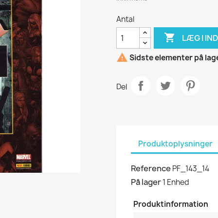
Antal

LÆG I I

Sidste elementer på lag
Del
Produktoplysninger
Reference
PF_143_14
På lager
1 Enhed
Produktinformation