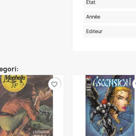
Etat
Année
Editeur
egori:
favorite_border
fa