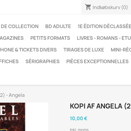
shopping_cart
Indkøbskurv
(0)
 DE COLLECTION
BD ADULTE
1E ÉDITION DÉCLASSÉ
AGAZINES
PETITS FORMATS
LIVRES - ROMANS - ET
HONE & TICKETS DIVERS
TIRAGES DE LUXE
MINI-RÉ
FFICHES
SÉRIGRAPHIES
PIÈCES EXCEPTIONNELLES
(2) - Angela
KOPI AF ANGELA (2
10,00 €
Inkl. moms