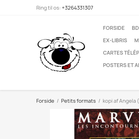
Ring til os:
+3264331307
FORSIDE
BD
EX-LIBRIS
M
CARTES TÉLÉP
POSTERS ET A
Forside
Petits formats
kopi af Angela 