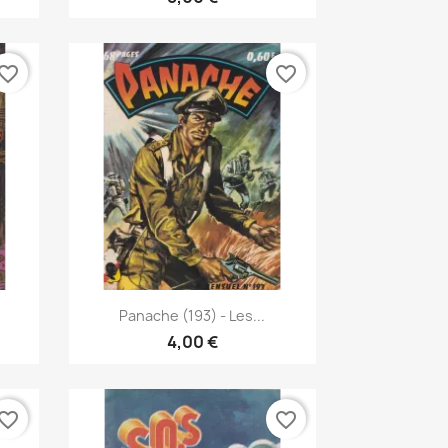
vorite_border
favorite_border
Vis her

Panache (193) - Les...
4,00 €
vorite_border
favorite_border