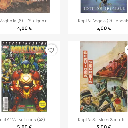
Vis her
Vis her


Maghella (6) - L'éteignoir...
Kopi Af Angela (2) - Angel
4,00 €
5,00 €
favorite_border
fa
Vis her
Vis her


opi Af Marvel Icons (48) -...
Kopi Af Services Secrets..
5,00 €
3,00 €