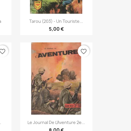
Vis her

a
Tarou (203) - Un Touriste...
5,00 €
vorite_border
favorite_border
Vis her

.
Le Journal De L'Aventure 2e...
8,00 €