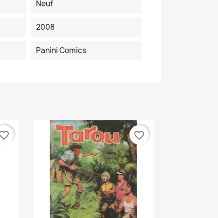
Neuf
2008
Panini Comics
vorite_border
favorite_border