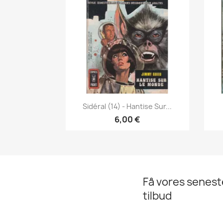
Vis her

Sidéral (14) - Hantise Sur...
6,00 €
Få vores senes
tilbud