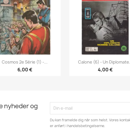
Vis her
Vis her


Cosmos 2e Série (1) -...
Calone (6) - Un Diplomate.
6,00 €
4,00 €
te nyheder og
Du kan framelde dig når som helst. Vores kontak
er anført i handelsbetingelserne.