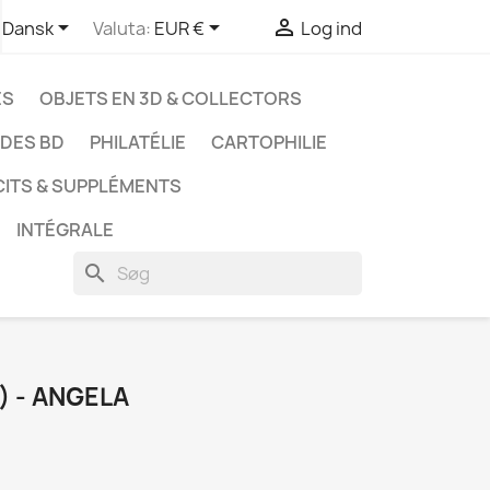



Dansk
Valuta:
EUR €
Log ind
ES
OBJETS EN 3D & COLLECTORS
UDES BD
PHILATÉLIE
CARTOPHILIE
CITS & SUPPLÉMENTS
INTÉGRALE
search
) - ANGELA