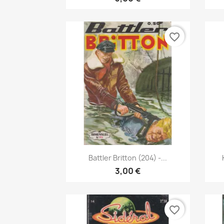
favorite_border
Vis her

Battler Britton (204) -...
3,00 €
favorite_border