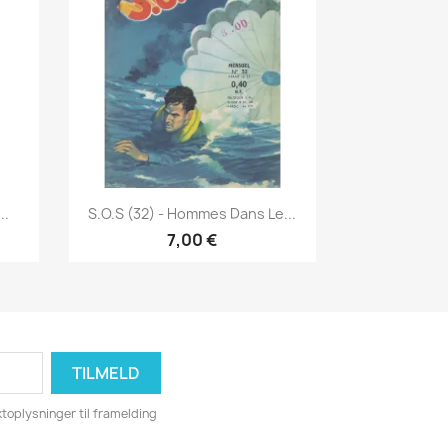
Vis her

..
S.O.S (32) - Hommes Dans Le...
7,00 €
toplysninger til framelding