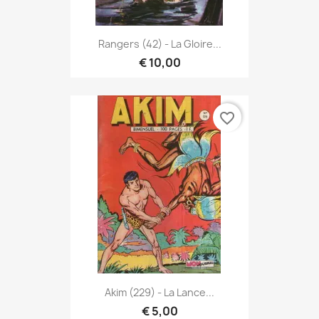
Rangers (42) - La Gloire...
€ 10,00
favorite_border
Akim (229) - La Lance...
€ 5,00