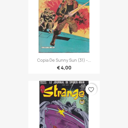
Copia De Sunny Sun (31) -...
€ 4,00
favorite_border