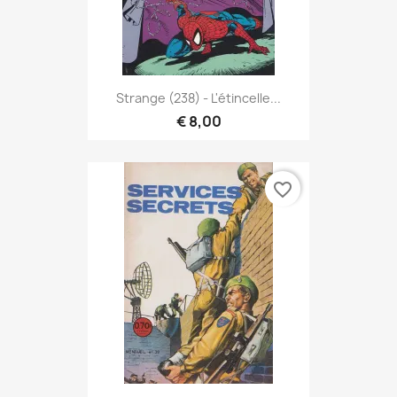
Strange (238) - L'étincelle...
€ 8,00
favorite_border