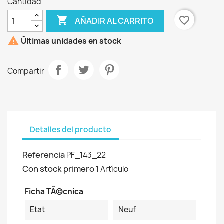
Cantidad

favorite_border
AÑADIR AL CARRITO

Últimas unidades en stock
Compartir
Detalles del producto
Referencia
PF_143_22
Con stock primero
1 Artículo
Ficha TÃ©cnica
Etat
Neuf