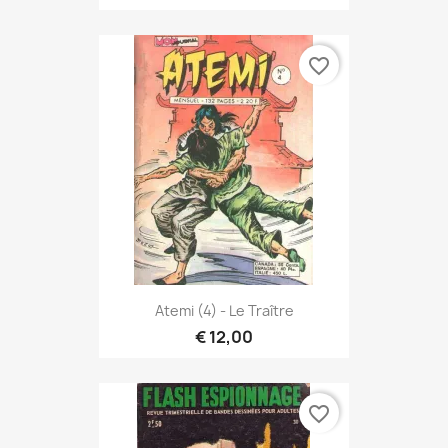
favorite_border
Atemi (4) - Le Traître
€ 12,00
favorite_border