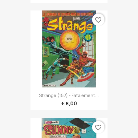
favorite_border
Strange (152) - Fatalement...
€ 8,00
favorite_border