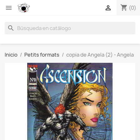
shopping_cart


(0)
search
Inicio
Petits formats
copia de Angela (2) - Angela