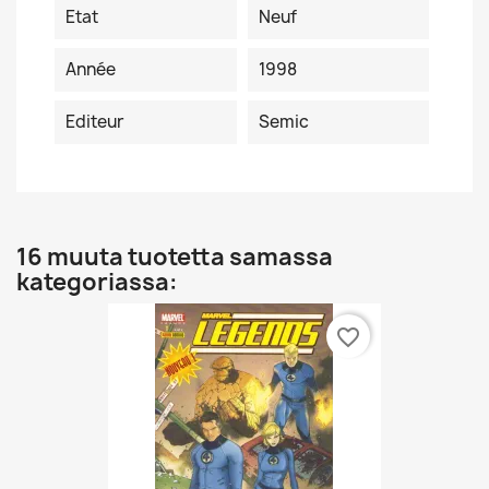
Etat
Neuf
Année
1998
Editeur
Semic
16 muuta tuotetta samassa
kategoriassa:
favorite_border