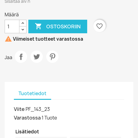
Sisältää alv:n
Määrä

favorite_border
OSTOSKORIIN

Viimeiset tuotteet varastossa
Jaa
Tuotetiedot
Viite
PF_143_23
Varastossa
1 Tuote
Lisätiedot