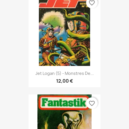
favorite_border
Jet Logan (5) - Monstres De...
12,00 €
favorite_border