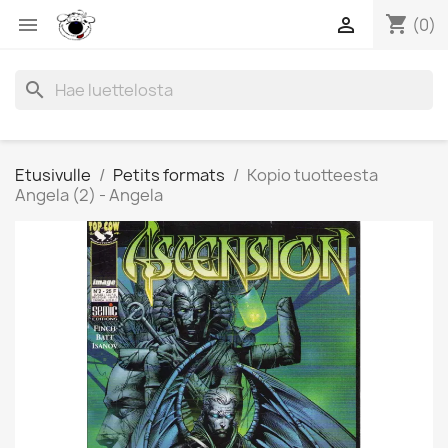
shopping_cart


(0)
search
Etusivulle
Petits formats
Kopio tuotteesta
Angela (2) - Angela