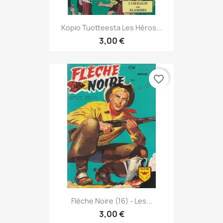
Kopio Tuotteesta Les Héros...
3,00 €
favorite_border
Flèche Noire (16) - Les...
3,00 €