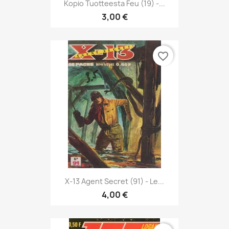
Kopio Tuotteesta Feu (19) -...
3,00 €
favorite_border
X-13 Agent Secret (91) - Le...
4,00 €