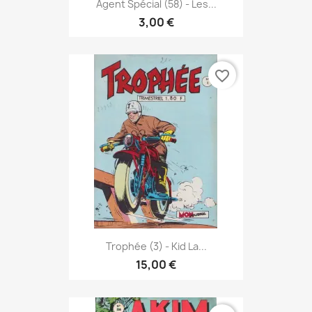
Agent Spécial (58) - Les...
3,00 €
favorite_border
Trophée (3) - Kid La...
15,00 €