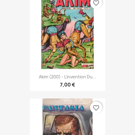
favorite_border
Akim (200) - L'invention Du...
7,00 €
favorite_border