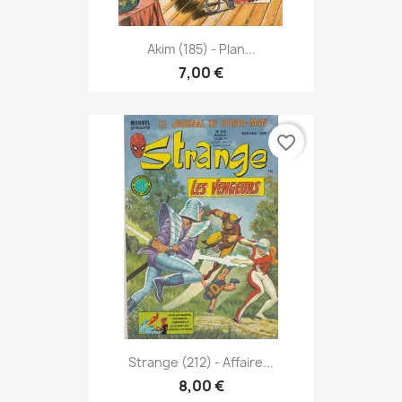
Akim (185) - Plan...
7,00 €
favorite_border
Strange (212) - Affaire...
8,00 €