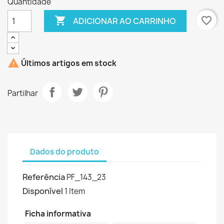
Quantidade

favorite_border
ADICIONAR AO CARRINHO

Últimos artigos em stock
Partilhar
Dados do produto
Referência
PF_143_23
Disponível
1 Item
Ficha informativa