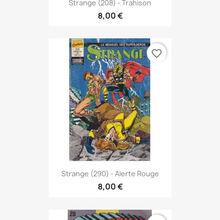
Strange (208) - Trahison
8,00 €
favorite_border
Strange (290) - Alerte Rouge
8,00 €