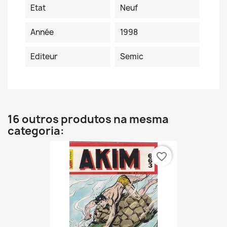
Etat
Neuf
Année
1998
Editeur
Semic
16 outros produtos na mesma
categoria:
favorite_border