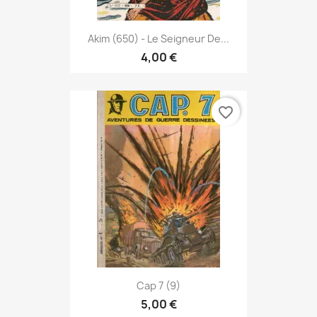
Akim (650) - Le Seigneur De...
4,00 €
favorite_border
Cap 7 (9)
5,00 €