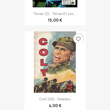
Tenax (2) - Tenax Et Les...
15,00 €
favorite_border
Colt (HS) - Pelelieu
4,00 €