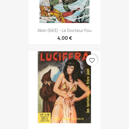
Akim (663) - Le Docteur Fou
4,00 €
favorite_border