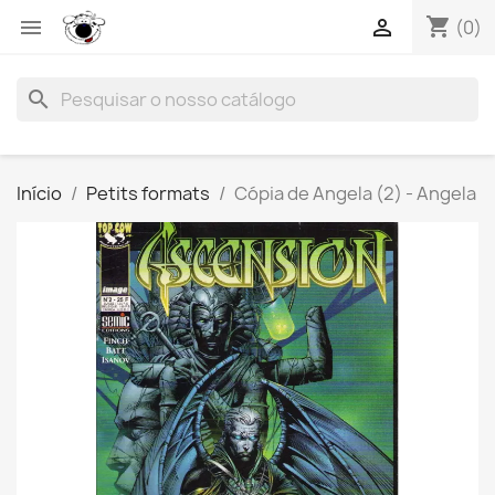
shopping_cart


(0)
search
Início
Petits formats
Cópia de Angela (2) - Angela