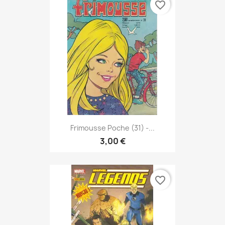
favorite_border
Frimousse Poche (31) -...
3,00 €
favorite_border