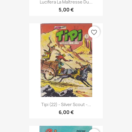
Lucifera La Maîtresse Du...
5,00 €
favorite_border
Tipi (22) - Silver Scout -...
6,00 €