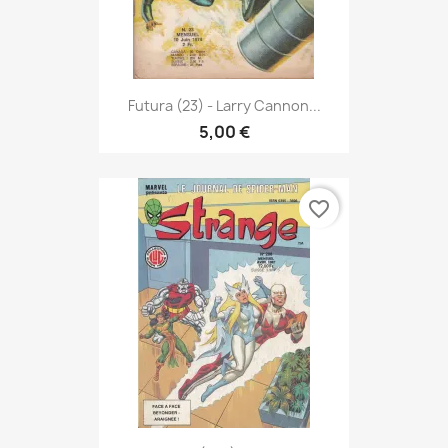
Futura (23) - Larry Cannon...
5,00 €
favorite_border