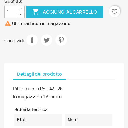
Quantità

favorite_border
AGGIUNGI AL CARRELLO

Ultimi articoli in magazzino
Condividi
Dettagli del prodotto
Riferimento
PF_143_25
In magazzino
1 Articolo
Scheda tecnica
Etat
Neuf