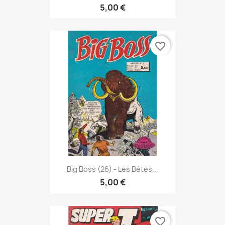
5,00 €
favorite_border
Big Boss (26) - Les Bêtes...
5,00 €
favorite_border