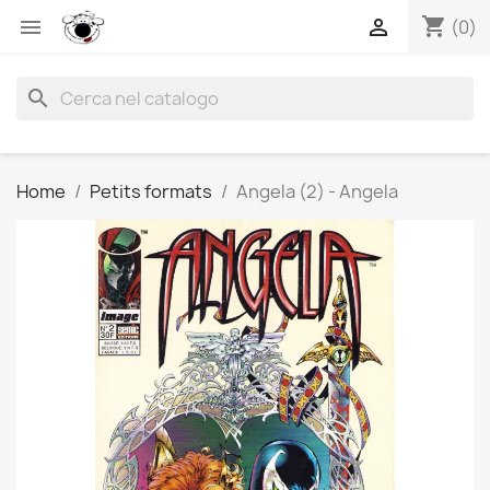
shopping_cart


(0)
search
Home
Petits formats
Angela (2) - Angela