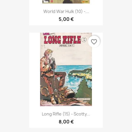
World War Hulk (10) -...
5,00 €
favorite_border
Long Rifle (15) - Scotty...
8,00 €