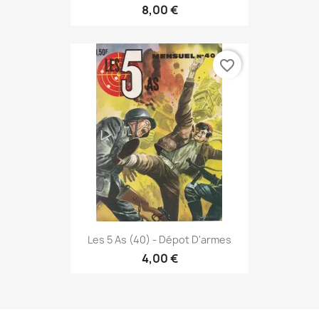
8,00 €
favorite_border
Les 5 As (40) - Dépot D'armes
4,00 €