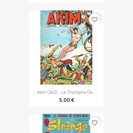
favorite_border
Akim (245) - Le Triomphe De...
5,00 €
favorite_border