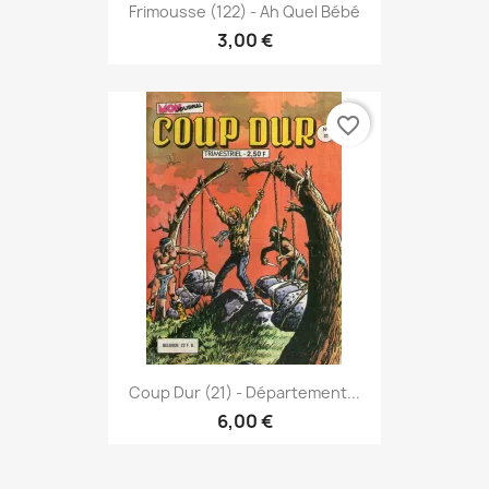
Frimousse (122) - Ah Quel Bébé
3,00 €
favorite_border
Coup Dur (21) - Département...
6,00 €