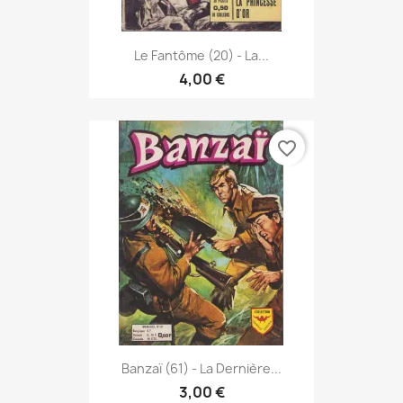
Le Fantôme (20) - La...
4,00 €
favorite_border
Banzaï (61) - La Dernière...
3,00 €