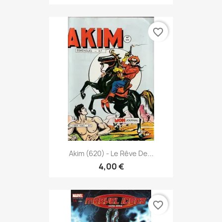
favorite_border
Akim (620) - Le Rêve De...
4,00 €
favorite_border