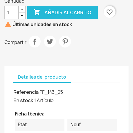
Cantidad

favorite_border
AÑADIR AL CARRITO

Últimas unidades en stock
Compartir
Detalles del producto
Referencia
PF_143_25
En stock
1 Artículo
Ficha técnica
Etat
Neuf