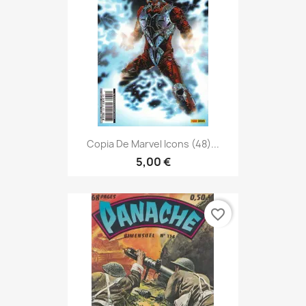
Copia De Marvel Icons (48)...
5,00 €
favorite_border