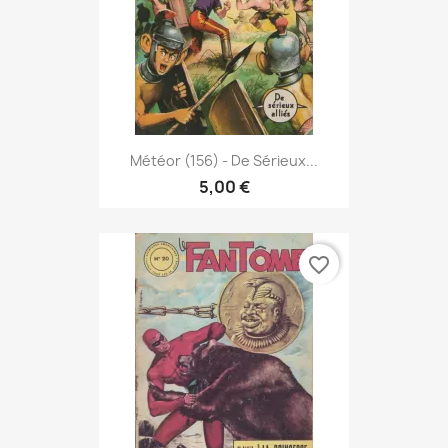
Météor (156) - De Sérieux...
5,00 €
favorite_border