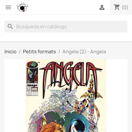
shopping_cart


(0)
search
Inicio
Petits formats
Angela (2) - Angela