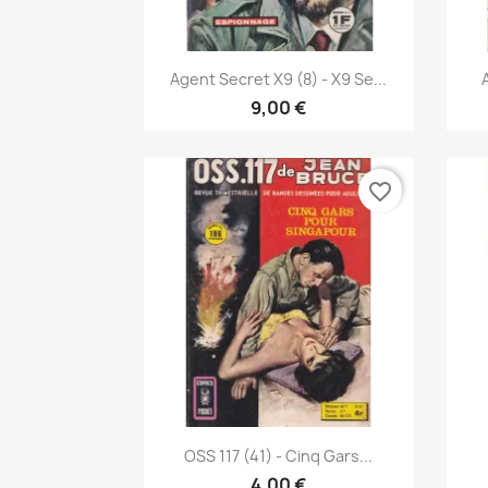
Pikakatselu

Agent Secret X9 (8) - X9 Se...
9,00 €
favorite_border
Pikakatselu

OSS 117 (41) - Cinq Gars...
4,00 €