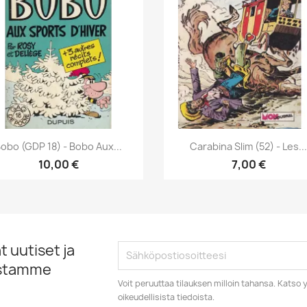
Pikakatselu
Pikakatselu


obo (GDP 18) - Bobo Aux...
Carabina Slim (52) - Les..
10,00 €
7,00 €
 uutiset ja
istamme
Voit peruuttaa tilauksen milloin tahansa. Kats
oikeudellisista tiedoista.