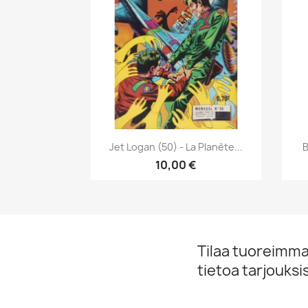
Pikakatselu

Jet Logan (50) - La Planète...
B
10,00 €
Tilaa tuoreimmat
tietoa tarjouks