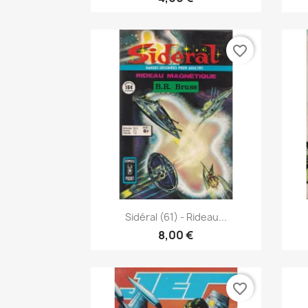
favorite_border
Pikakatselu

Sidéral (61) - Rideau...
8,00 €
favorite_border