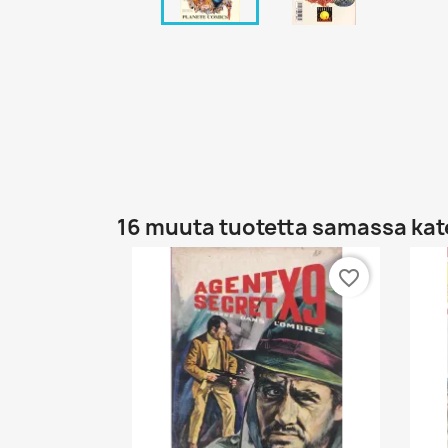
16 muuta tuotetta samassa kat
favorite_border