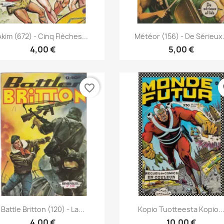
Pikakatselu
Pikakatselu


Akim (672) - Cinq Flèches...
Météor (156) - De Sérieux.
4,00 €
5,00 €
favorite_border
fa
Pikakatselu
Pikakatselu


Battle Britton (120) - La...
Kopio Tuotteesta Kopio..
4,00 €
10,00 €