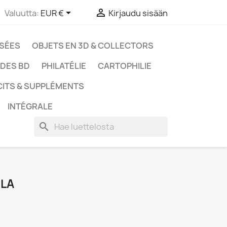


Valuutta:
EUR €
Kirjaudu sisään
SSÉES
OBJETS EN 3D & COLLECTORS
UDES BD
PHILATÉLIE
CARTOPHILIE
CITS & SUPPLÉMENTS
INTÉGRALE
search
ELA