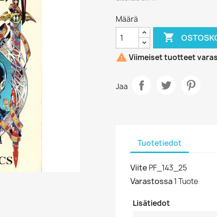
Määrä

OSTOSKO

Viimeiset tuotteet vara
Jaa
Tuotetiedot
Viite
PF_143_25
Varastossa
1 Tuote
Lisätiedot