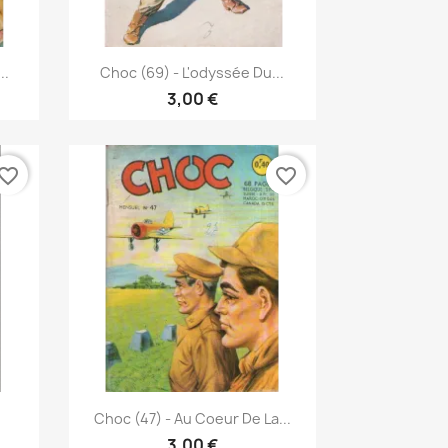
Pikakatselu

..
Choc (69) - L'odyssée Du...
3,00 €
vorite_border
favorite_border
Pikakatselu

.
Choc (47) - Au Coeur De La...
3,00 €