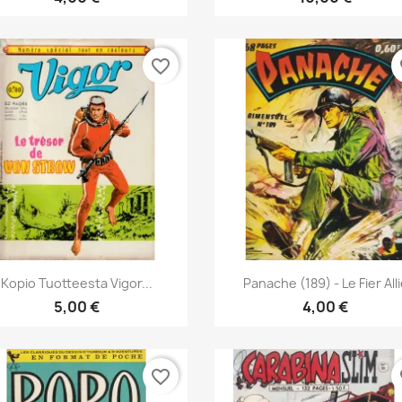
favorite_border
fa
Pikakatselu
Pikakatselu


Kopio Tuotteesta Vigor...
Panache (189) - Le Fier All
5,00 €
4,00 €
favorite_border
fa