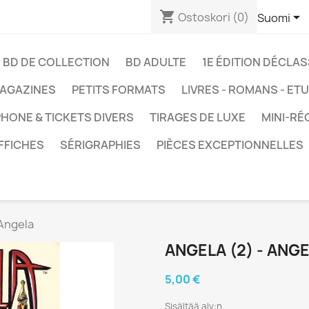
shopping_cart

Ostoskori
(0)
Suomi
BD DE COLLECTION
BD ADULTE
1E ÉDITION DÉCLA
AGAZINES
PETITS FORMATS
LIVRES - ROMANS - ET
HONE & TICKETS DIVERS
TIRAGES DE LUXE
MINI-RÉ
FFICHES
SÉRIGRAPHIES
PIÈCES EXCEPTIONNELLES
 Angela
ANGELA (2) - ANG
5,00 €
Sisältää alv:n