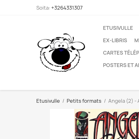
Soita:
+3264331307
ETUSIVULLE
EX-LIBRIS
M
CARTES TÉLÉP
POSTERS ET A
Etusivulle
Petits formats
Angela (2) -