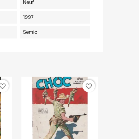
Neuf
1997
Semic
vorite_border
favorite_border