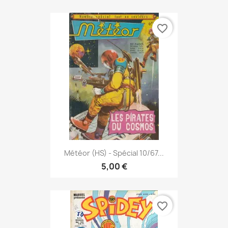
favorite_border
Météor (HS) - Spécial 10/67...
5,00 €
favorite_border