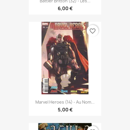
Battler Britton (32) - Les...
6,00 €
favorite_border
Marvel Heroes (14) - Au Nom...
5,00 €