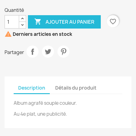
Quantité

favorite_border
AJOUTER AU PANIER

Derniers articles en stock
Partager
Description
Détails du produit
Album agrafé souple couleur.
Au 4e plat, une publicité.