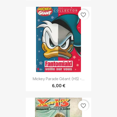
favorite_border
Mickey Parade Géant (HS) -...
6,00 €
favorite_border