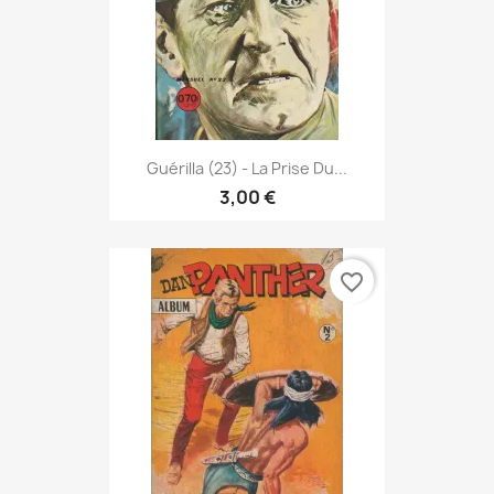
Guérilla (23) - La Prise Du...
3,00 €
favorite_border