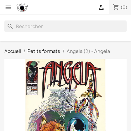
shopping_cart


(0)
search
Accueil
Petits formats
Angela (2) - Angela