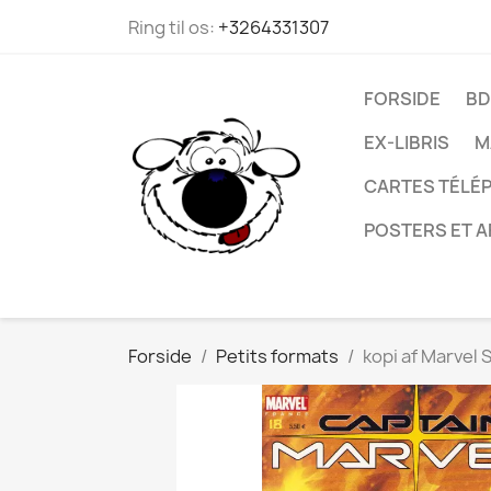
Ring til os:
+3264331307
FORSIDE
BD
EX-LIBRIS
M
CARTES TÉLÉP
POSTERS ET A
Forside
Petits formats
kopi af Marvel 