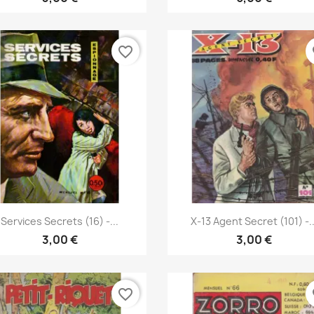
favorite_border
fa
Vis her
Vis her


Services Secrets (16) -...
X-13 Agent Secret (101) -..
3,00 €
3,00 €
favorite_border
fa