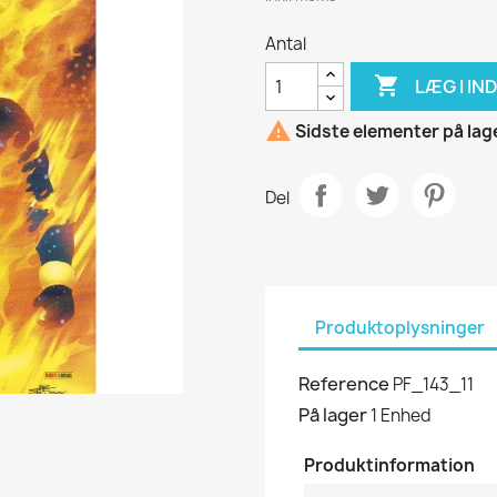
Antal

LÆG I I

Sidste elementer på lag
Del
Produktoplysninger
Reference
PF_143_11
På lager
1 Enhed
Produktinformation