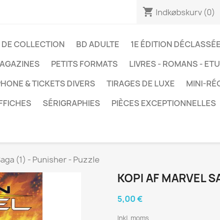
shopping_cart
Indkøbskurv
(0)
 DE COLLECTION
BD ADULTE
1E ÉDITION DÉCLASSÉ
AGAZINES
PETITS FORMATS
LIVRES - ROMANS - ET
HONE & TICKETS DIVERS
TIRAGES DE LUXE
MINI-RÉ
FFICHES
SÉRIGRAPHIES
PIÈCES EXCEPTIONNELLES
Saga (1) - Punisher - Puzzle
KOPI AF MARVEL SA
5,00 €
Inkl. moms