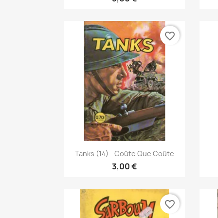
favorite_border
Vis her

Tanks (14) - Coûte Que Coûte
3,00 €
favorite_border