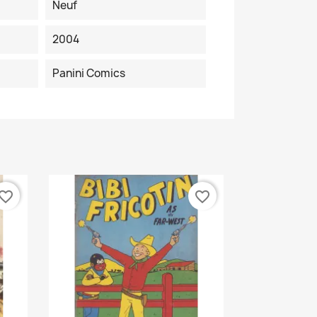
Neuf
2004
Panini Comics
vorite_border
favorite_border