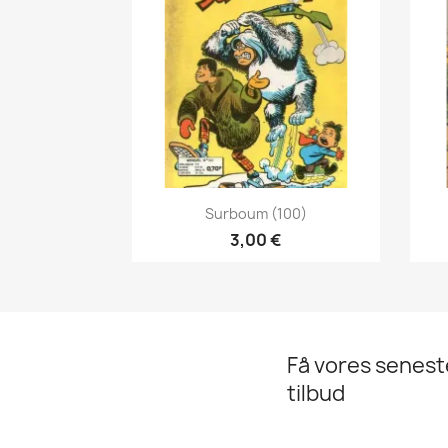
Vis her

Surboum (100)
3,00 €
Få vores senes
tilbud