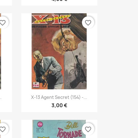
vorite_border
favorite_border
Vis her

.
X-13 Agent Secret (154) -...
3,00 €
vorite_border
favorite_border