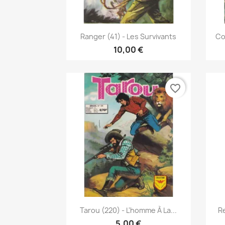
Vis her

Ranger (41) - Les Survivants
Co
10,00 €
favorite_border
Vis her

Tarou (220) - L'homme À La...
Re
5,00 €