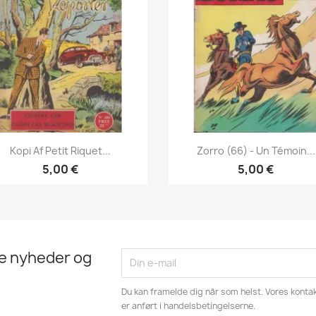
Vis her
Vis her


Kopi Af Petit Riquet...
Zorro (66) - Un Témoin...
5,00 €
5,00 €
te nyheder og
Du kan framelde dig når som helst. Vores kontak
er anført i handelsbetingelserne.