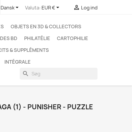



Dansk
Valuta:
EUR €
Log ind
ES
OBJETS EN 3D & COLLECTORS
UDES BD
PHILATÉLIE
CARTOPHILIE
CITS & SUPPLÉMENTS
INTÉGRALE
search
GA (1) - PUNISHER - PUZZLE