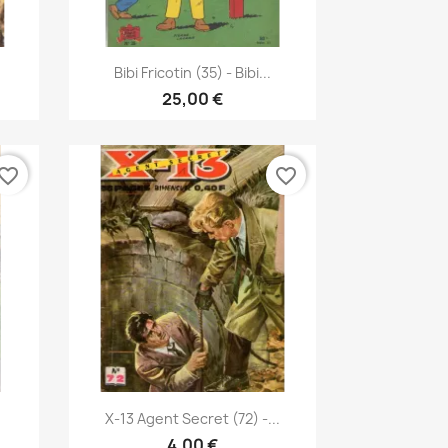
Vis her

Bibi Fricotin (35) - Bibi...
25,00 €
vorite_border
favorite_border
Vis her

X-13 Agent Secret (72) -...
4,00 €