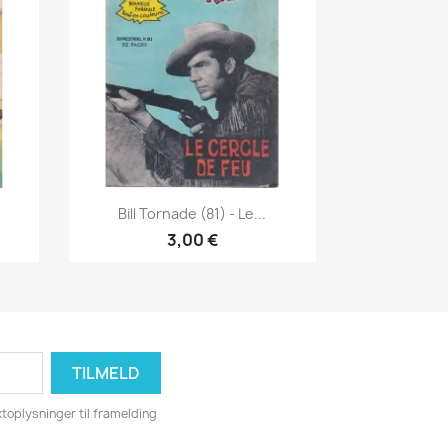
Vis her

Bill Tornade (81) - Le...
3,00 €
toplysninger til framelding