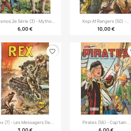
Vis her
Vis her


smos 2e Série (3) - Mytho...
Kopi Af Rangers (50) -...
6,00 €
10,00 €
favorite_border
fa
Vis her
Vis her


x (7) - Les Messagers De...
Pirates (56) - Cap'tain...
3,00 €
6,00 €