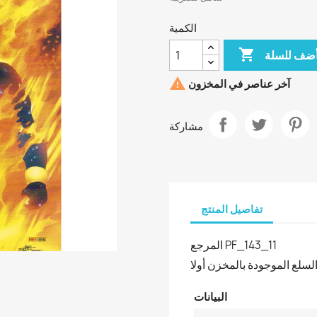
الكمية

ضف للسلة

آخر عناصر في المخزون
مشاركة
تفاصيل المنتج
المرجع
PF_143_11
لسلع الموجودة بالمخزن أولا
البيانات