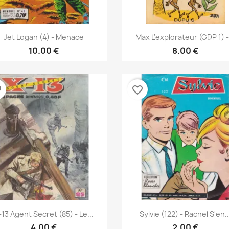
نظرة سريعة
نظرة سريعة


Jet Logan (4) - Menace
Max L'explorateur (GDP 1) -.
10.00 €
8.00 €
der
favorite_border
نظرة سريعة
نظرة سريعة


-13 Agent Secret (85) - Le...
Sylvie (122) - Rachel S'en..
4.00 €
2.00 €