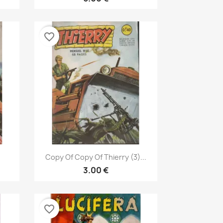
favorite_border
نظرة سريعة

Copy Of Copy Of Thierry (3)...
3.00 €
favorite_border