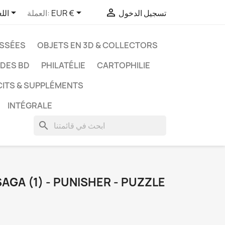



تسجيل الدخول
EUR €
العملة:
الل
ASSÉES
OBJETS EN 3D & COLLECTORS
UDES BD
PHILATÉLIE
CARTOPHILIE
CITS & SUPPLÉMENTS
INTÉGRALE
search
AGA (1) - PUNISHER - PUZZLE