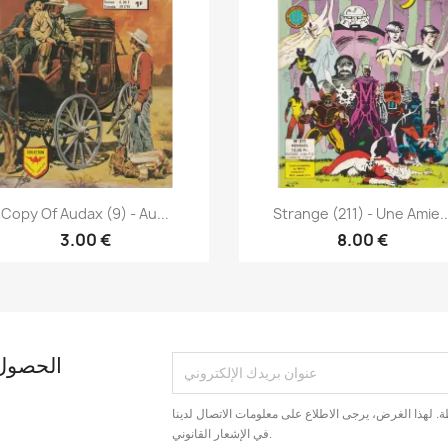
نظرة سريعة
نظرة سريعة


Copy Of Audax (9) - Au...
Strange (211) - Une Amie..
3.00 €
8.00 €
الحصول 
. لهذا الغرض، يرجى الاطلاع على معلومات الاتصال لدينا
في الإشعار القانوني.