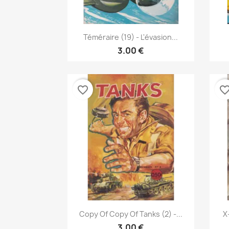
نظرة سريعة

Téméraire (19) - L'évasion...
3.00 €
favorite_border
favorite_bor
نظرة سريعة

Copy Of Copy Of Tanks (2) -...
X
3.00 €