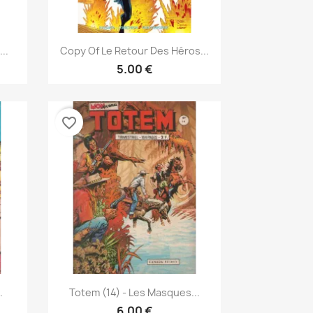
نظرة سريعة

..
Copy Of Le Retour Des Héros...
5.00 €
favorite_border
نظرة سريعة

.
Totem (14) - Les Masques...
6.00 €