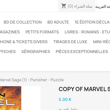
shopping_cart
سلة الشراء
(0)
غة العربية
BD DE COLLECTION
BD ADULTE
1E ÉDITION DÉCL
AGAZINES
PETITS FORMATS
LIVRES - ROMANS - ET
HONE & TICKETS DIVERS
TIRAGES DE LUXE
MINI-RÉ
FFICHES
SÉRIGRAPHIES
PIÈCES EXCEPTIONNELLES
Marvel Saga (1) - Punisher - Puzzle
COPY OF MARVEL S
5.00 €
شامل للضريبة