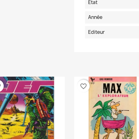
Etat
Année
Editeur
der
favorite_border