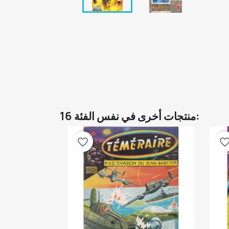
16 منتجات أخرى في نفس الفئة:
favorite_border
favorite_bor