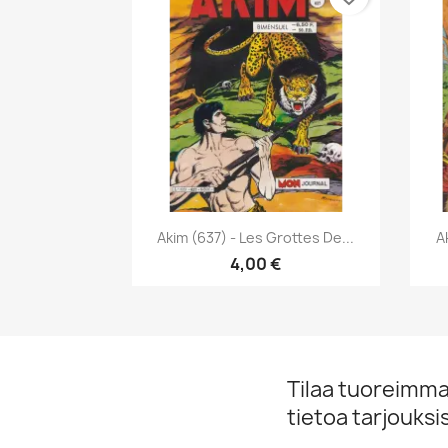
Pikakatselu

Akim (637) - Les Grottes De...
A
4,00 €
Tilaa tuoreimmat
tietoa tarjouks