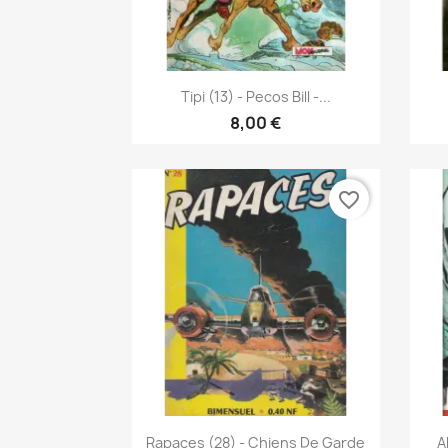
Pikakatselu

Tipi (13) - Pecos Bill -...
8,00 €
favorite_border
Pikakatselu

Rapaces (28) - Chiens De Garde
A