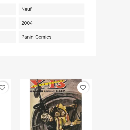
Neuf
2004
Panini Comics
vorite_border
favorite_border