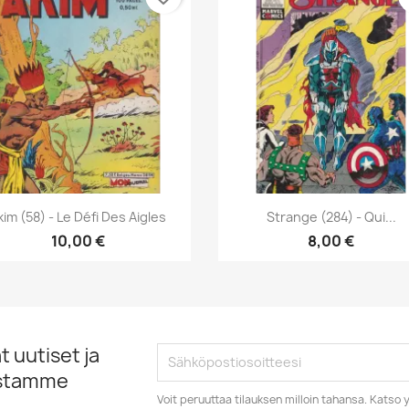
Pikakatselu
Pikakatselu


kim (58) - Le Défi Des Aigles
Strange (284) - Qui...
10,00 €
8,00 €
 uutiset ja
istamme
Voit peruuttaa tilauksen milloin tahansa. Kats