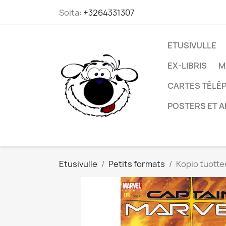
Soita:
+3264331307
ETUSIVULLE
EX-LIBRIS
M
CARTES TÉLÉP
POSTERS ET A
Etusivulle
Petits formats
Kopio tuotte