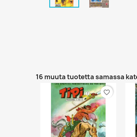
16 muuta tuotetta samassa kat
favorite_border