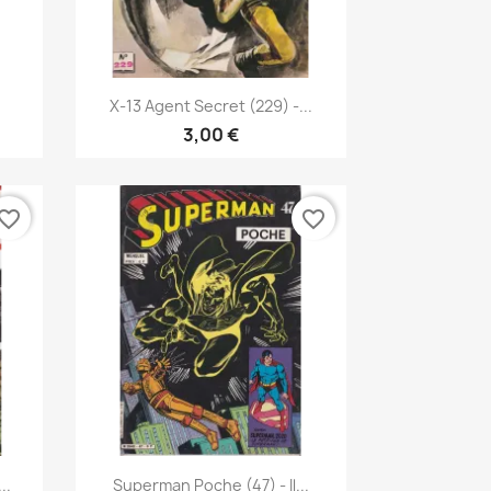
Pikakatselu

X-13 Agent Secret (229) -...
3,00 €
vorite_border
favorite_border
Pikakatselu

..
Superman Poche (47) - Il...