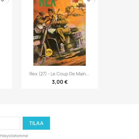
Pikakatselu

Rex (27) - Le Coup De Main...
3,00 €
o yhteystietomme