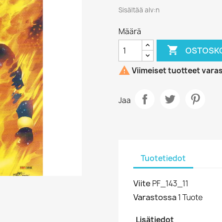
Sisältää alv:n
Määrä

OSTOSKO

Viimeiset tuotteet vara
Jaa
Tuotetiedot
Viite
PF_143_11
Varastossa
1 Tuote
Lisätiedot