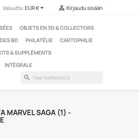


Valuutta:
EUR €
Kirjaudu sisään
SSÉES
OBJETS EN 3D & COLLECTORS
UDES BD
PHILATÉLIE
CARTOPHILIE
CITS & SUPPLÉMENTS
INTÉGRALE
search
 MARVEL SAGA (1) -
LE