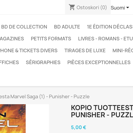
shopping_cart

Ostoskori
(0)
Suomi
BD DE COLLECTION
BD ADULTE
1E ÉDITION DÉCLA
AGAZINES
PETITS FORMATS
LIVRES - ROMANS - ET
HONE & TICKETS DIVERS
TIRAGES DE LUXE
MINI-RÉ
FFICHES
SÉRIGRAPHIES
PIÈCES EXCEPTIONNELLES
esta Marvel Saga (1) - Punisher - Puzzle
KOPIO TUOTTEESTA
PUNISHER - PUZZ
5,00 €