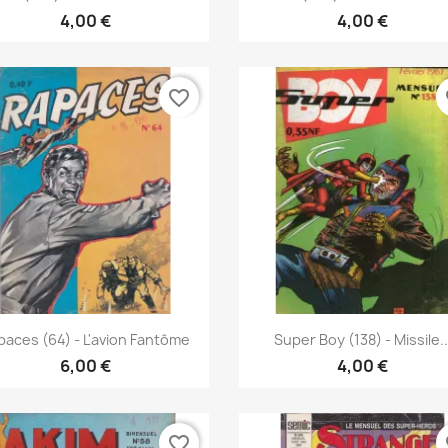
4,00 €
4,00 €
favorite_border
fa
Pikakatselu
Pikakatselu


paces (64) - L'avion Fantôme
Super Boy (138) - Missile..
6,00 €
4,00 €
favorite_border
fa