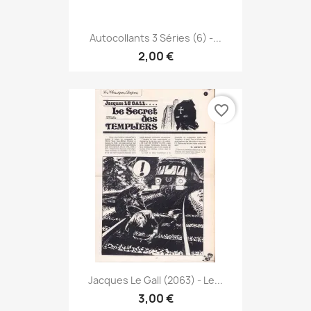
Autocollants 3 Séries (6) -...
2,00 €
favorite_border
Jacques Le Gall (2063) - Le...
3,00 €