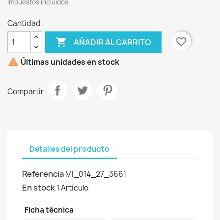
Impuestos incluidos
Cantidad

favorite_border
AÑADIR AL CARRITO

Últimas unidades en stock
Compartir
Detalles del producto
Referencia
MI_014_27_3661
En stock
1 Artículo
Ficha técnica