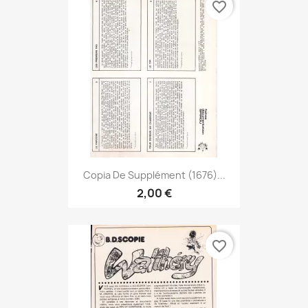
favorite_border
Copia De Supplément (1676)...
2,00 €
favorite_border