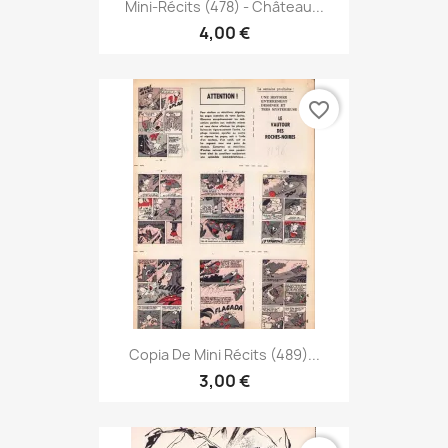
Mini-Récits (478) - Château...
4,00 €
favorite_border
Copia De Mini Récits (489)...
3,00 €