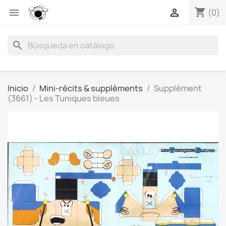
shopping_cart


(0)
search
Inicio
Mini-récits & suppléments
Supplément
(3661) - Les Tuniques bleues