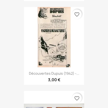
favorite_border
Découvertes Dupuis (1942) -...
3,00 €
favorite_border