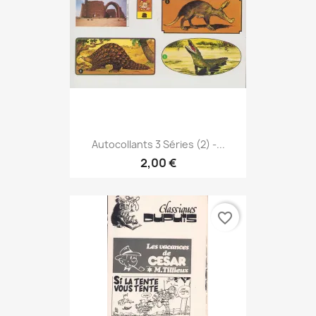
Autocollants 3 Séries (2) -...
2,00 €
favorite_border