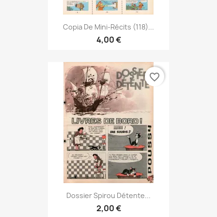
Copia De Mini-Récits (118)...
4,00 €
favorite_border
Dossier Spirou Détente...
2,00 €