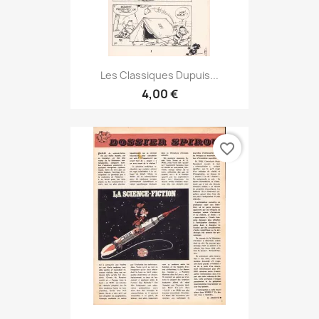
Les Classiques Dupuis...
4,00 €
favorite_border