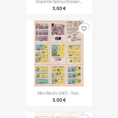
Copia De Spirou Dossier...
3,00 €
favorite_border
Mini-Récits (487) - Ted...
3,00 €