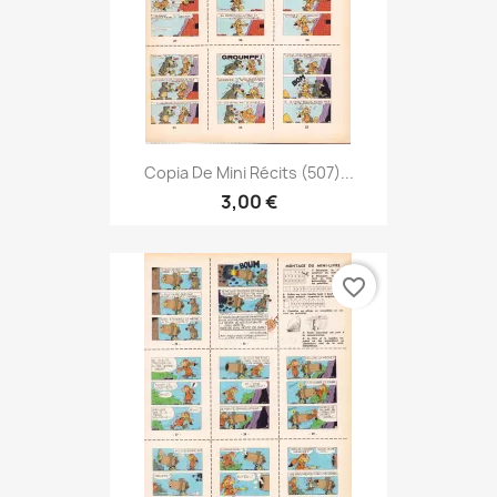
Copia De Mini Récits (507)...
3,00 €
favorite_border