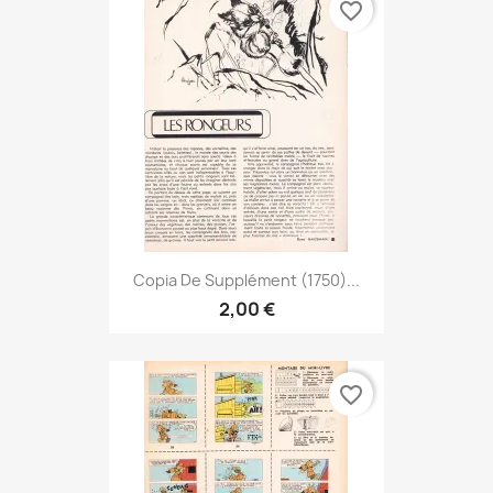
favorite_border
Copia De Supplément (1750)...
2,00 €
favorite_border