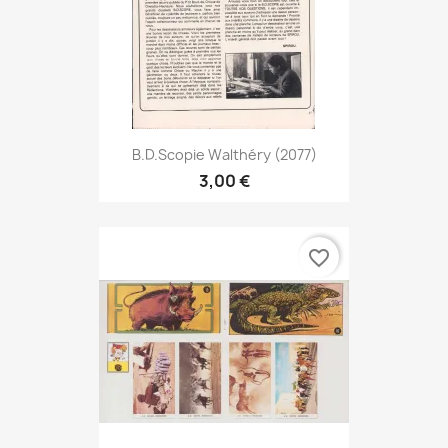
B.D.Scopie Walthéry (2077)
3,00 €
favorite_border