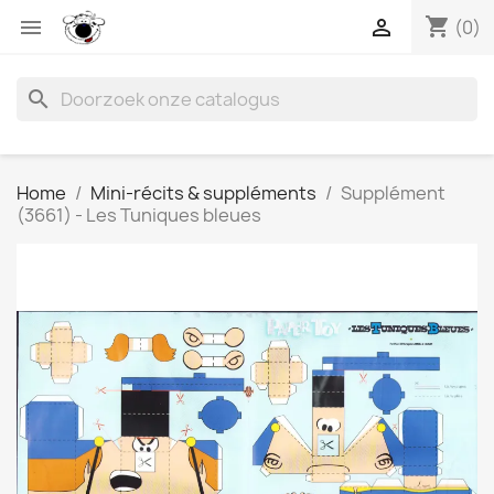
shopping_cart


(0)
search
Home
Mini-récits & suppléments
Supplément
(3661) - Les Tuniques bleues