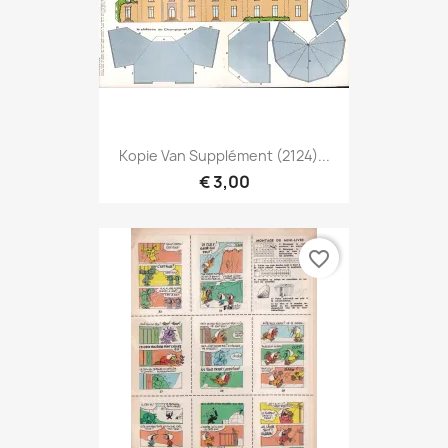
Kopie Van Supplément (2124)...
€ 3,00
favorite_border