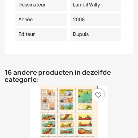
Dessinateur
Lambil Willy
Année
2008
Editeur
Dupuis
16 andere producten in dezelfde
categorie:
favorite_border