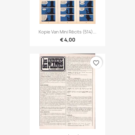
Kopie Van Mini Récits (514)...
€ 4,00
favorite_border