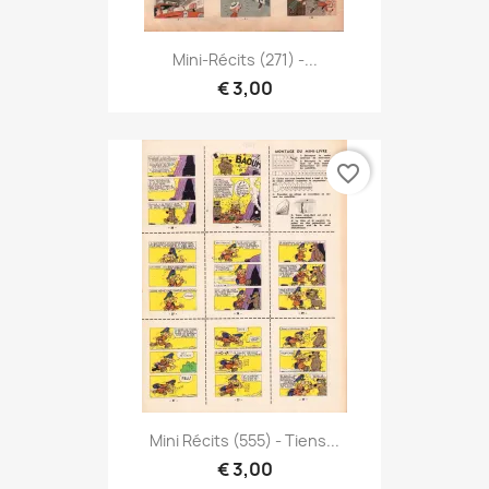
Mini-Récits (271) -...
€ 3,00
favorite_border
Mini Récits (555) - Tiens...
€ 3,00