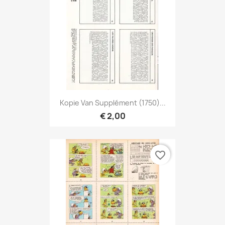
Kopie Van Supplément (1750)...
€ 2,00
favorite_border