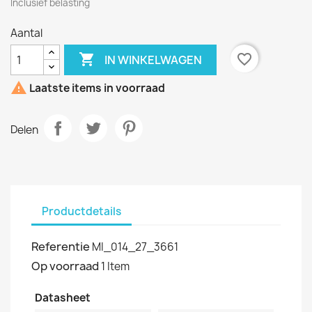
Inclusief belasting
Aantal

favorite_border
IN WINKELWAGEN

Laatste items in voorraad
Delen
Productdetails
Referentie
MI_014_27_3661
Op voorraad
1 Item
Datasheet