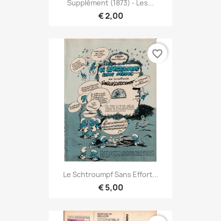
Supplément (1873) - Les...
€ 2,00
favorite_border
Le Schtroumpf Sans Effort...
€ 5,00