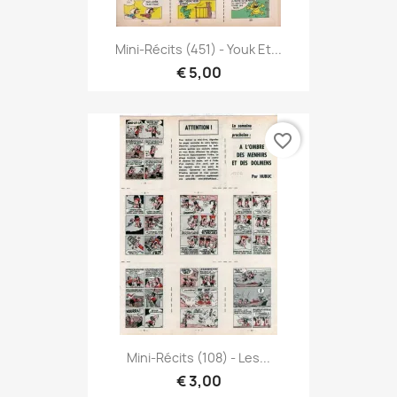
Mini-Récits (451) - Youk Et...
€ 5,00
favorite_border
Mini-Récits (108) - Les...
€ 3,00