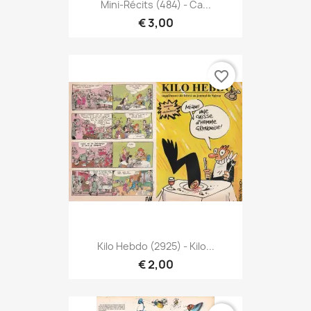
Mini-Récits (484) - Ca...
€ 3,00
favorite_border
Kilo Hebdo (2925) - Kilo...
€ 2,00